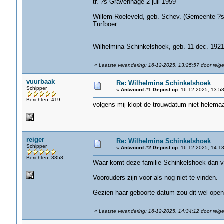
tr. ?s-Gravenhage 2 juli 1959
Willem Roeleveld, geb. Schev. (Gemeente ?s-
Turfboer.
Wilhelmina Schinkelshoek, geb. 11 dec. 1921
«
Laatste verandering: 16-12-2025, 13:25:57 door reige
vuurbaak
Re: Wilhelmina Schinkelshoek
Schipper
«
Antwoord #1 Gepost op:
16-12-2025, 13:58
Berichten: 419
volgens mij klopt de trouwdatum niet helemaa
reiger
Re: Wilhelmina Schinkelshoek
Schipper
«
Antwoord #2 Gepost op:
16-12-2025, 14:13
Berichten: 3358
Waar komt deze familie Schinkelshoek dan 
Voorouders zijn voor als nog niet te vinden.
Gezien haar geboorte datum zou dit wel open
«
Laatste verandering: 16-12-2025, 14:34:12 door reige