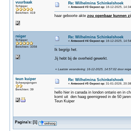
vuurbaak
Re: Wilhelmina Schinkelshoek
Schipper
«
Antwoord #3 Gepost op:
16-12-2025, 14:34
Berichten: 419
haar geboorte akte
zou openbaar kunnen zi
reiger
Re: Wilhelmina Schinkelshoek
Schipper
«
Antwoord #4 Gepost op:
16-12-2025, 14:54
Berichten: 3358
Ik begrijp het.
Jij hebt bij de overheid gewerkt.
«
Laatste verandering: 16-12-2025, 14:57:02 door reige
teun kuiper
Re: Wilhelmina Schinkelshoek
Scheepsjongen
«
Antwoord #5 Gepost op:
31-01-2026, 20:38
Berichten: 39
hello hier in canada in london ontario en in
komt uit den haag geemigreed in de 50 jaren 
Teun Kuiper
Pagina's:
[
1
]