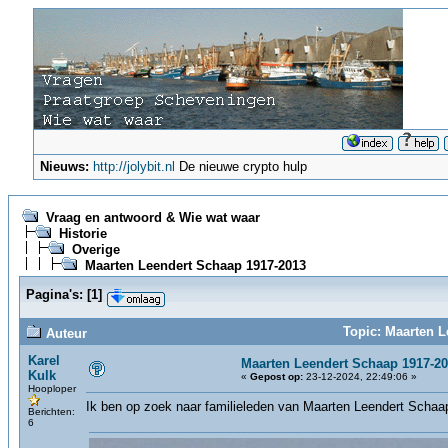
Nieuws:
http://jolybit.nl
De nieuwe crypto hulp
Vraag en antwoord & Wie wat waar
Historie
Overige
Maarten Leendert Schaap 1917-2013
Pagina's:
[
1
]
Topic: Maarten L
Auteur
Karel
Maarten Leendert Schaap 1917-2
Kulk
«
Gepost op:
23-12-2024, 22:49:06 »
Hooploper
Ik ben op zoek naar familieleden van Maarten Leendert Schaap,
Berichten:
6