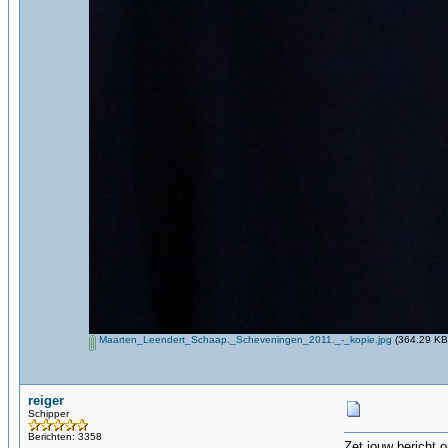
Maarten_Leendert_Schaap._Scheveningen_2011._-_kopie.jpg
(364.29 KB
reiger
Schipper
Berichten: 3358
Zet jouw bericht