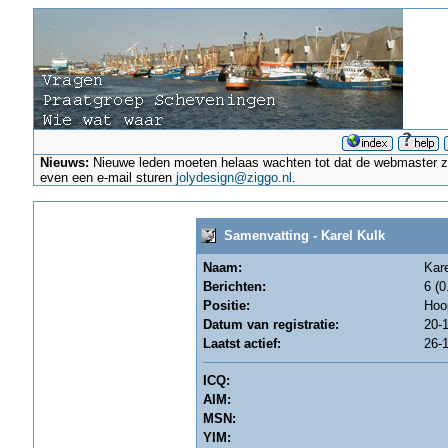
Nieuws:
Nieuwe leden moeten helaas wachten tot dat de webmaster ze a
even een e-mail sturen
jolydesign@ziggo.nl
.
Samenvatting - Karel Kulk
Naam:
Kare
Berichten:
6 (0
Positie:
Hoo
Datum van registratie:
20-1
Laatst actief:
26-1
ICQ:
AIM:
MSN:
YIM: