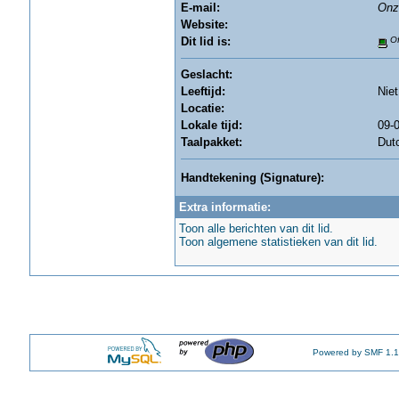
E-mail:
Onz
Website:
Dit lid is:
Of
Geslacht:
Leeftijd:
Nie
Locatie:
Lokale tijd:
09-0
Taalpakket:
Dut
Handtekening (Signature):
Extra informatie:
Toon alle berichten van dit lid.
Toon algemene statistieken van dit lid.
Powered by SMF 1.1