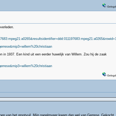
Gelogd
overleden.
683:mpeg21:a0265&resultsidentifier=ddd:011197683:mpeg21:a0265&rowid=
gerrese&mip3=willem%20christiaan
 in 1937. Een kind uit een eerder huwelijk van Willem. Zou hij de zaak
gerrese&mip3=willem%20christiaan
Gelogd
 troep van het grootvuil. Mijn nagalmveer kwam dan wel van Gerrese. Gekocht