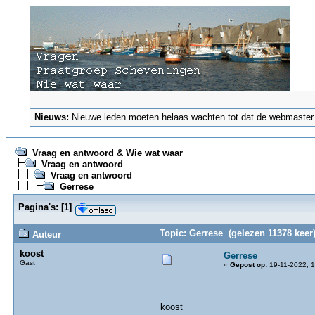
Nieuws:
Nieuwe leden moeten helaas wachten tot dat de webmaster ze
Vraag en antwoord & Wie wat waar
Vraag en antwoord
Vraag en antwoord
Gerrese
Pagina's:
[
1
]
Topic: Gerrese (gelezen 11378 keer
Auteur
koost
Gerrese
Gast
«
Gepost op:
19-11-2022, 1
koost