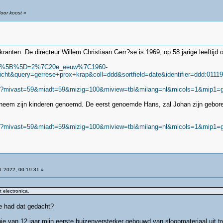
door koost
»
anten. De directeur Willem Christiaan Gerr?se is 1969, op 58 jarige leeftijd 
de%5D%5B%5D=2%7C20e_eeuw%7C1960-
uery=gerrese+prox+krap&coll=ddd&sortfield=date&identifier=ddd:011197
icht?mivast=59&miadt=59&mizig=100&miview=tbl&milang=nl&micols=1&mip1=
nneem zijn kinderen genoemd. De eerst genoemde Hans, zal Johan zijn geboren
icht?mivast=59&miadt=59&mizig=100&miview=tbl&milang=nl&micols=1&mip1=
1-2022, 00:19:31 »
 electronica.
ie had dat gedacht?
chie van 12 jaar mijn eerste buizenversterker gebouwd van sloopmateriaal uit