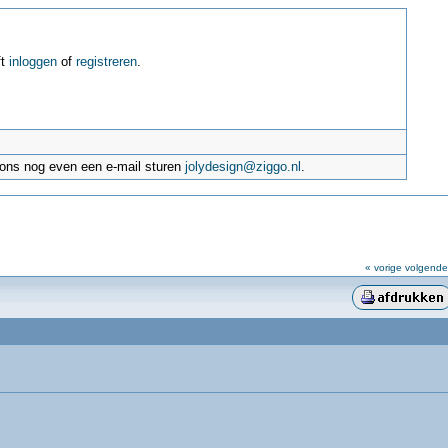
ft
inloggen
of
registreren
.
e ons nog even een e-mail sturen
jolydesign@ziggo.nl
.
« vorige
volgende