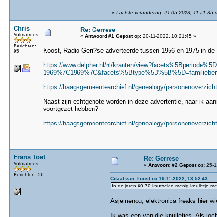
«
Laatste verandering: 21-05-2023, 11:51:35 
Chris
Re: Gerrese
Volmatroos
«
Antwoord #1 Gepost op:
20-11-2022, 10:21:45 »
Berichten:
Koost, Radio Gerr?se adverteerde tussen 1956 en 1975 in de kr
95
https://www.delpher.nl/nl/kranten/view?facets%5Bperio
1969%7C1969%7C&facets%5Btype%5D%5B%5D=familiebericht&q
https://haagsgemeentearchief.nl/genealogy/personenoverz
Naast zijn echtgenote worden in deze advertentie, naar ik aa
voortgezet hebben?
https://haagsgemeentearchief.nl/genealogy/personenoverz
Frans Toet
Re: Gerrese
Volmatroos
«
Antwoord #2 Gepost op:
25-1
Berichten: 56
Citaat van: koost op 19-11-2022, 13:52:43
In de jaren 60-70 knutselde menig knulletje met
Asjemenou, elektronica freaks hier w
Ik was een van die knulletjes. Als jo