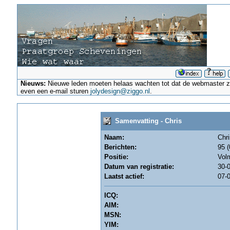
Nieuws:
Nieuwe leden moeten helaas wachten tot dat de webmaster ze a
even een e-mail sturen
jolydesign@ziggo.nl
.
Samenvatting - Chris
Naam:
Chri
Berichten:
95 (
Positie:
Vol
Datum van registratie:
30-0
Laatst actief:
07-0
ICQ:
AIM:
MSN:
YIM: