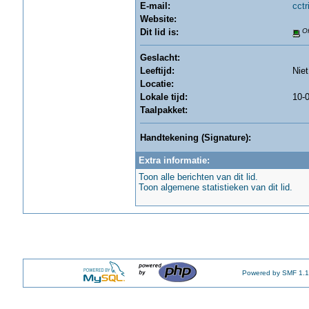
E-mail:
cct
Website:
Dit lid is:
Of
Geslacht:
Leeftijd:
Nie
Locatie:
Lokale tijd:
10-0
Taalpakket:
Handtekening (Signature):
Extra informatie:
Toon alle berichten van dit lid.
Toon algemene statistieken van dit lid.
Powered by SMF 1.1