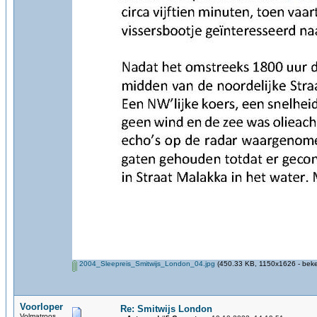
2004_Sleepreis_Smitwijs_London_04.jpg
(450.33 KB, 1150x1626 - beke
Voorloper
Re: Smitwijs London
Volmatroos