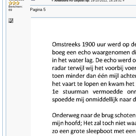
«
Antwoord #5 Gepost op:
19-10-2022, 14:19:51 »
Berichten:
Pagina 5
69