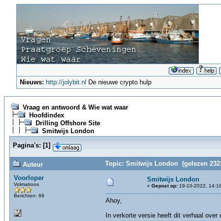
Nieuws:
http://jolybit.nl
De nieuwe crypto hulp
Vraag en antwoord & Wie wat waar
Hoofdindex
Drilling Offshore Site
Smitwijs London
Pagina's:
[
1
]
Topic: Smitwijs London (gelezen 232
Auteur
Voorloper
Smitwijs London
Volmatroos
«
Gepost op:
19-10-2022, 14:1
Berichten: 69
Ahoy,
In verkorte versie heeft dit verhaal over