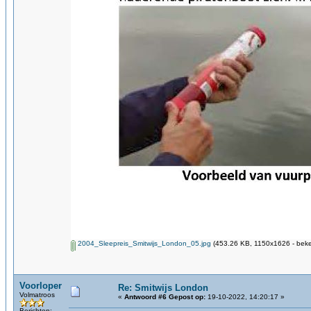
2004_Sleepreis_Smitwijs_London_05.jpg
(453.26 KB, 1150x1626 - beke
Voorloper
Re: Smitwijs London
Volmatroos
«
Antwoord #6 Gepost op:
19-10-2022, 14:20:17 »
Berichten: