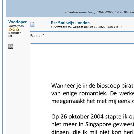
«
Laatste verandering: 19-10-2022, 14:25:06 doo
Voorloper
Re: Smitwijs London
Volmatroos
«
Antwoord #1 Gepost op:
19-10-2022, 14:17:57 »
Berichten:
Pagina 1
69