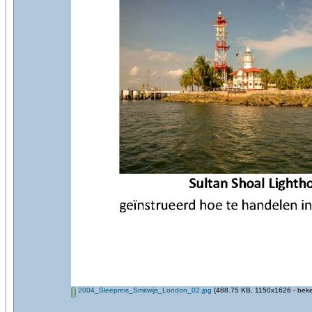
2004_Sleepreis_Smitwijs_London_02.jpg
(488.75 KB, 1150x1626 - beke