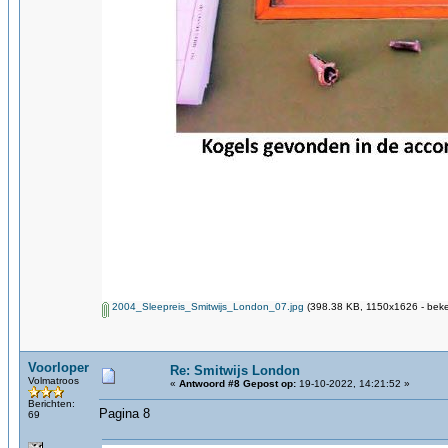
2004_Sleepreis_Smitwijs_London_07.jpg
(398.38 KB, 1150x1626 - beke
Voorloper
Re: Smitwijs London
Volmatroos
«
Antwoord #8 Gepost op:
19-10-2022, 14:21:52 »
Berichten:
Pagina 8
69