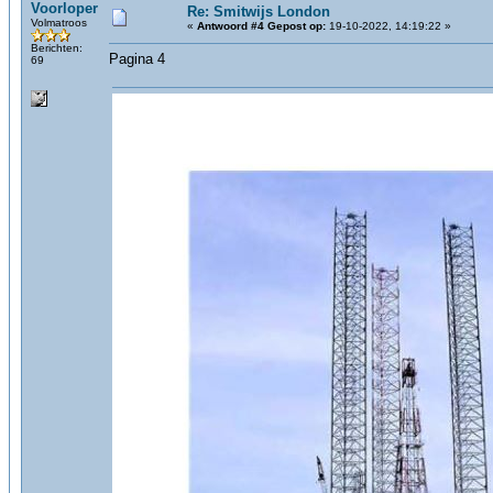
Voorloper
Re: Smitwijs London
Volmatroos
«
Antwoord #4 Gepost op:
19-10-2022, 14:19:22 »
Berichten:
Pagina 4
69