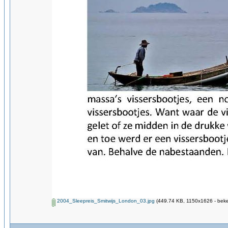
2004_Sleepreis_Smitwijs_London_03.jpg
(449.74 KB, 1150x1626 - beke