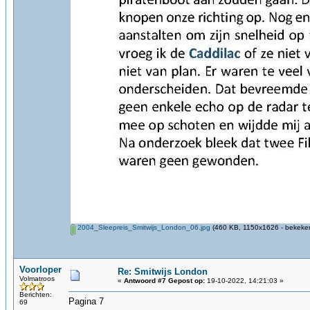
2004_Sleepreis_Smitwijs_London_06.jpg
(460 KB, 1150x1626 - bekeken
Voorloper
Re: Smitwijs London
Volmatroos
«
Antwoord #7 Gepost op:
19-10-2022, 14:21:03 »
Berichten:
Pagina 7
69