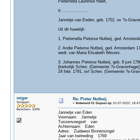
Pieternella Laurense Halet,
tr. ....................
Jannetje van Eeden, geb. 1752, ov ?s-Graven
Uit dit huwelijk:
1. Pieternella Pieterse Nutbeij, ged. Amsterda
2. Andie Pieterse Nutbeij, ged. Amsterdam 17
wedr. van Maria Elisabeth Wevers.
3. Johannes Pieterse Nutbeij, geb. 8 juni 17
(kerkelijk Schev. (Gemeente ?s-Gravenhage)
24 febr. 1791, ovl Schev. (Gemeente ?s-Gra
reiger
Re: Pieter Nutbeij
Schipper
«
Antwoord #1 Gepost op:
01-07-2022, 18:47
Berichten: 3358
Jannetje van Eden
Voornaam: Jannetje
Tussenvoegsel: van
Achternaam: Eden
Adres: Zuidwest Binnensingel
Jaar van toetreding: 1769