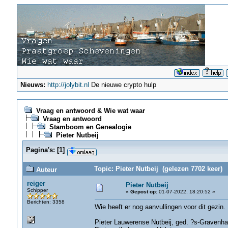
Nieuws:
http://jolybit.nl
De nieuwe crypto hulp
Vraag en antwoord & Wie wat waar
Vraag en antwoord
Stamboom en Genealogie
Pieter Nutbeij
Pagina's:
[
1
]
Topic: Pieter Nutbeij (gelezen 7702 keer)
Auteur
reiger
Pieter Nutbeij
Schipper
«
Gepost op:
01-07-2022, 18:20:52 »
Berichten: 3358
Wie heeft er nog aanvullingen voor dit gezin.
Pieter Lauwerense Nutbeij, ged. ?s-Gravenha