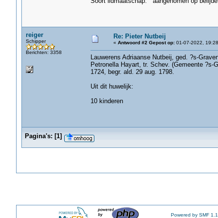
Soort lidmaatschap: aangenomen op belijde
reiger
Re: Pieter Nutbeij
Schipper
«
Antwoord #2 Gepost op:
01-07-2022, 19:28
Berichten: 3358
Lauwerens Adriaanse Nutbeij, ged. ?s-Grave
Petronella Hayart, tr. Schev. (Gemeente ?s-
1724, begr. ald. 29 aug. 1798.
Uit dit huwelijk:
10 kinderen
Pagina's:
[
1
]
Powered by SMF 1.1