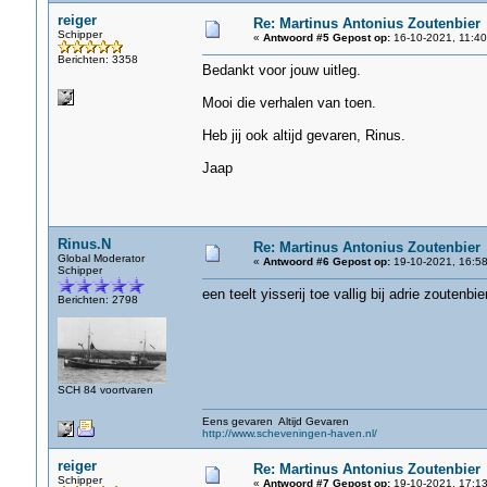
reiger
Re: Martinus Antonius Zoutenbier
Schipper
«
Antwoord #5 Gepost op:
16-10-2021, 11:40
Berichten: 3358
Bedankt voor jouw uitleg.
Mooi die verhalen van toen.
Heb jij ook altijd gevaren, Rinus.
Jaap
Rinus.N
Re: Martinus Antonius Zoutenbier
Global Moderator
«
Antwoord #6 Gepost op:
19-10-2021, 16:58
Schipper
een teelt yisserij toe vallig bij adrie zoutenbi
Berichten: 2798
SCH 84 voortvaren
Eens gevaren Altijd Gevaren
http://www.scheveningen-haven.nl/
reiger
Re: Martinus Antonius Zoutenbier
Schipper
«
Antwoord #7 Gepost op:
19-10-2021, 17:13