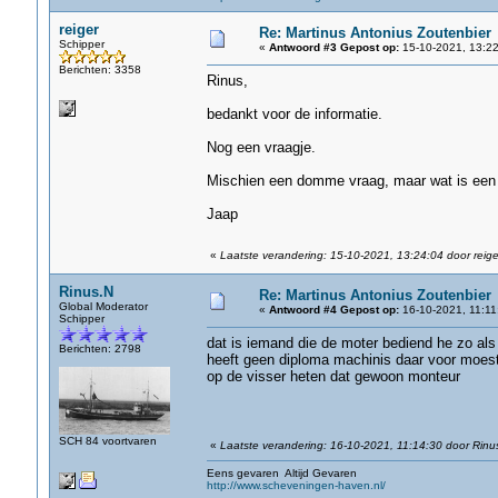
reiger
Re: Martinus Antonius Zoutenbier
Schipper
«
Antwoord #3 Gepost op:
15-10-2021, 13:22
Berichten: 3358
Rinus,
bedankt voor de informatie.
Nog een vraagje.
Mischien een domme vraag, maar wat is een m
Jaap
«
Laatste verandering: 15-10-2021, 13:24:04 door reige
Rinus.N
Re: Martinus Antonius Zoutenbier
Global Moderator
«
Antwoord #4 Gepost op:
16-10-2021, 11:11
Schipper
dat is iemand die de moter bediend he zo al
Berichten: 2798
heeft geen diploma machinis daar voor moest
op de visser heten dat gewoon monteur
SCH 84 voortvaren
«
Laatste verandering: 16-10-2021, 11:14:30 door Rinu
Eens gevaren Altijd Gevaren
http://www.scheveningen-haven.nl/