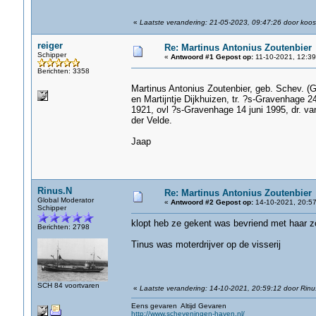
«
Laatste verandering: 21-05-2023, 09:47:26 door koos
reiger
Re: Martinus Antonius Zoutenbier
Schipper
«
Antwoord #1 Gepost op:
11-10-2021, 12:39
Berichten: 3358
Martinus Antonius Zoutenbier, geb. Schev. (
en Martijntje Dijkhuizen, tr. ?s-Gravenhage
1921, ovl ?s-Gravenhage 14 juni 1995, dr. va
der Velde.
Jaap
Rinus.N
Re: Martinus Antonius Zoutenbier
Global Moderator
«
Antwoord #2 Gepost op:
14-10-2021, 20:57
Schipper
klopt heb ze gekent was bevriend met haar zo
Berichten: 2798
Tinus was moterdrijver op de visserij
SCH 84 voortvaren
«
Laatste verandering: 14-10-2021, 20:59:12 door Rinu
Eens gevaren Altijd Gevaren
http://www.scheveningen-haven.nl/