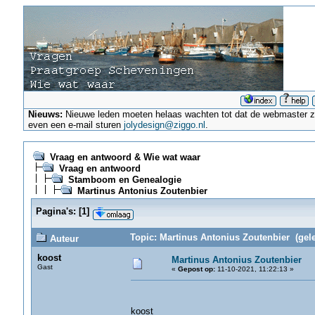
Nieuws:
Nieuwe leden moeten helaas wachten tot dat de webmaster ze a
even een e-mail sturen
jolydesign@ziggo.nl
.
Vraag en antwoord & Wie wat waar
Vraag en antwoord
Stamboom en Genealogie
Martinus Antonius Zoutenbier
Pagina's:
[
1
]
Topic: Martinus Antonius Zoutenbier (gel
Auteur
koost
Martinus Antonius Zoutenbier
Gast
«
Gepost op:
11-10-2021, 11:22:13 »
koost