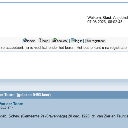
Welkom,
Gast
. Alsjeblie
07-08-2026, 08:02:43
 accepteert. Er is veel kaf onder het koren. Het beste kunt u na registrati
er Toorn (gelezen 5493 keer)
Van der Toorn
0:10:37 »
 geb. Schev. (Gemeente ?s-Gravenhage) 20 dec. 1923, dr. van Zier en Teuntj