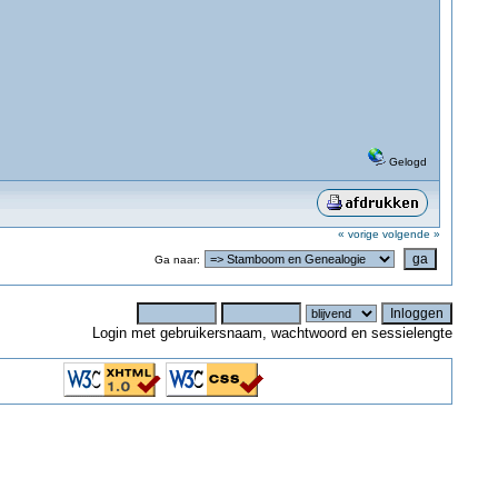
Gelogd
« vorige
volgende »
Ga naar:
Login met gebruikersnaam, wachtwoord en sessielengte