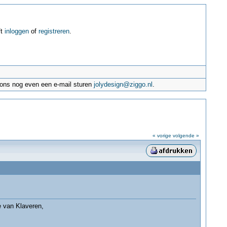
ft
inloggen
of
registreren
.
e ons nog even een e-mail sturen
jolydesign@ziggo.nl
.
« vorige
volgende »
e van Klaveren,