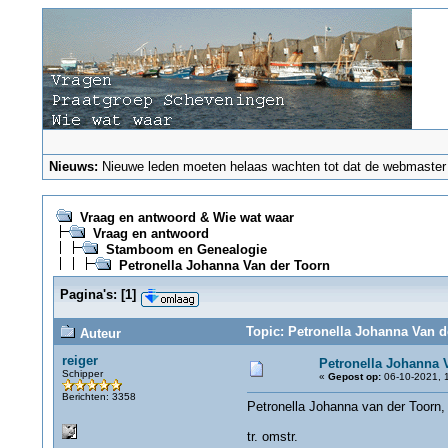
Nieuws:
Nieuwe leden moeten helaas wachten tot dat de webmaster ze
Vraag en antwoord & Wie wat waar
Vraag en antwoord
Stamboom en Genealogie
Petronella Johanna Van der Toorn
Pagina's:
[
1
]
Topic: Petronella Johanna Van d
Auteur
reiger
Petronella Johanna 
Schipper
«
Gepost op:
06-10-2021, 1
Berichten: 3358
Petronella Johanna van der Toorn,
tr. omstr.