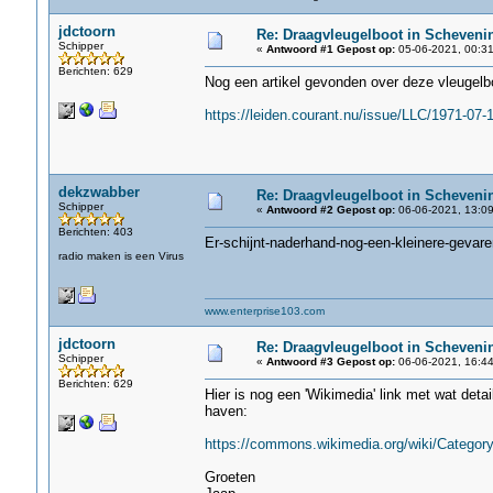
jdctoorn
Re: Draagvleugelboot in Scheveni
Schipper
«
Antwoord #1 Gepost op:
05-06-2021, 00:31
Berichten: 629
Nog een artikel gevonden over deze vleugelb
https://leiden.courant.nu/issue/LLC/1971-07-
dekzwabber
Re: Draagvleugelboot in Scheveni
Schipper
«
Antwoord #2 Gepost op:
06-06-2021, 13:09
Berichten: 403
Er-schijnt-naderhand-nog-een-kleinere-gevar
radio maken is een Virus
www.enterprise103.com
jdctoorn
Re: Draagvleugelboot in Scheveni
Schipper
«
Antwoord #3 Gepost op:
06-06-2021, 16:44
Berichten: 629
Hier is nog een 'Wikimedia' link met wat det
haven:
https://commons.wikimedia.org/wiki/Categor
Groeten