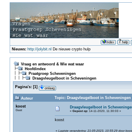
Nieuws:
http://jolybit.nl
De nieuwe crypto hulp
Vraag en antwoord & Wie wat waar
Hoofdindex
Praatgroep Scheveningen
Draagvleugelboot in Scheveningen
Pagina's:
[
1
]
Topic: Draagvleugelboot in Scheveningen 
Auteur
koost
Draagvleugelboot in Scheveninge
Gast
«
Gepost op:
14-11-2020, 11:30:03 »
koost
«
Laatste verandering: 21-05-2023, 10:55:29 door koos