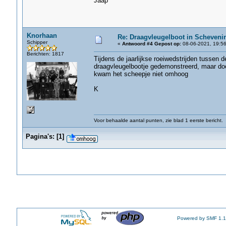
Jaap
Knorhaan
Re: Draagvleugelboot in Scheveni
Schipper
«
Antwoord #4 Gepost op:
08-06-2021, 19:56
Berichten: 1817
Tijdens de jaarlijkse roeiwedstrijden tussen
draagvleugelbootje gedemonstreerd, maar door
kwam het scheepje niet omhoog
K
Voor behaalde aantal punten, zie blad 1 eerste bericht.
Pagina's:
[
1
]
Powered by SMF 1.1