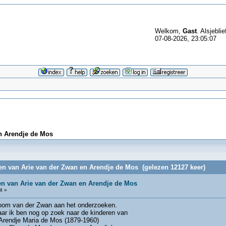
Welkom,
Gast
. Alsjeblie
07-08-2026, 23:05:07
n Arendje de Mos
en van Arie van der Zwan en Arendje de Mos (gelezen 12127 keer)
n van Arie van der Zwan en Arendje de Mos
4 »
boom van der Zwan aan het onderzoeken.
aar ik ben nog op zoek naar de kinderen van
 Arendje Maria de Mos (1879-1960)