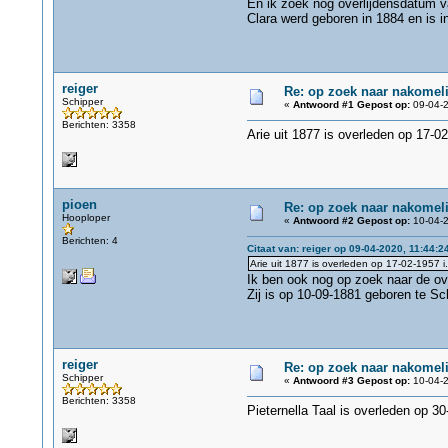
En ik zoek nog overlijdensdatum v
Clara werd geboren in 1884 en is
reiger
Re: op zoek naar nakomel
Schipper
«
Antwoord #1 Gepost op:
09-04-2
Berichten: 3358
Arie uit 1877 is overleden op 17-02
pioen
Re: op zoek naar nakomel
Hooploper
«
Antwoord #2 Gepost op:
10-04-2
Berichten: 4
Citaat van: reiger op 09-04-2020, 11:44:2
Arie uit 1877 is overleden op 17-02-1957 i.
Ik ben ook nog op zoek naar de ove
Zij is op 10-09-1881 geboren te S
reiger
Re: op zoek naar nakomel
Schipper
«
Antwoord #3 Gepost op:
10-04-2
Berichten: 3358
Pieternella Taal is overleden op 3