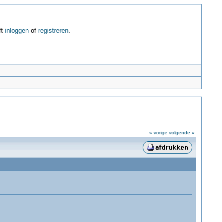
ft
inloggen
of
registreren
.
« vorige
volgende »