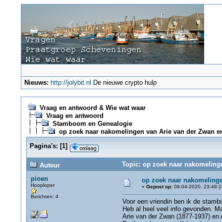
Nieuws:
http://jolybit.nl
De nieuwe crypto hulp
Vraag en antwoord & Wie wat waar
Vraag en antwoord
Stamboom en Genealogie
op zoek naar nakomelingen van Arie van der Zwan e
Pagina's:
[
1
]
Topic: op zoek naar nakomeling
Auteur
pioen
op zoek naar nakomelinge
Hooploper
«
Gepost op:
08-04-2020, 23:49:2
Berichten: 4
Voor een vriendin ben ik de stam
Heb al heel veel info gevonden. M
Arie van der Zwan (1877-1937) en