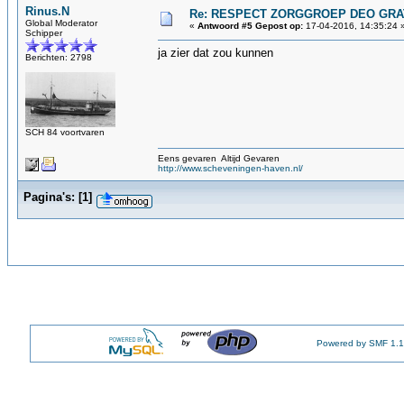
Rinus.N
Re: RESPECT ZORGGROEP DEO GRAT
Global Moderator
«
Antwoord #5 Gepost op:
17-04-2016, 14:35:24 
Schipper
ja zier dat zou kunnen
Berichten: 2798
SCH 84 voortvaren
Eens gevaren Altijd Gevaren
http://www.scheveningen-haven.nl/
Pagina's:
[
1
]
Powered by SMF 1.1