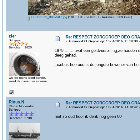
DSC05865_900x507.jpg
(181.37 KB, 900x507 - bekeken 3689 keer.)
zier
Re: RESPECT ZORGGROEP DEO GRAT
Schipper
«
Antwoord #1 Gepost op:
15-04-2016, 15:20:30 
Berichten: 3620
1979..........wat een geldverspilling,ze hadde
deeg gehad.
jacobus hoe oud is de jongste bewoner van het 
wie de mens leerd kenne,
leerd de dieren waardeere
Rinus.N
Re: RESPECT ZORGGROEP DEO GRAT
Global Moderator
«
Antwoord #2 Gepost op:
16-04-2016, 14:18:42 
Schipper
niet zo oud hoor ik denk nog geen 80
Berichten: 2798