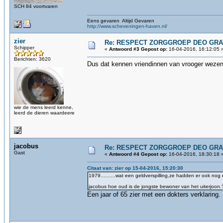
SCH 84 voortvaren
Eens gevaren Altijd Gevaren
http://www.scheveningen-haven.nl/
zier
Re: RESPECT ZORGGROEP DEO GRAT
Schipper
«
Antwoord #3 Gepost op:
16-04-2016, 16:12:05 
Berichten: 3620
Dus dat kennen vriendinnen van vrooger wezen
wie de mens leerd kenne,
leerd de dieren waardeere
jacobus
Re: RESPECT ZORGGROEP DEO GRAT
Gast
«
Antwoord #4 Gepost op:
16-04-2016, 18:30:18 
Citaat van: zier op 15-04-2016, 15:20:30
1979..........wat een geldverspilling,ze hadden er ook n
jacobus hoe oud is de jongste bewoner van het uiterjoon.
Een jaar of 65 zier met een dokters verklaring.