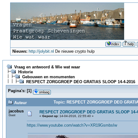
Nieuws:
http://jolybit.nl
De nieuwe crypto hulp
Vraag en antwoord & Wie wat waar
Historie
Gebouwen en monumenten
RESPECT ZORGGROEP DEO GRATIAS SLOOP 14-4-2016
Pagina's:
[
1
]
Topic: RESPECT ZORGGROEP DEO GRATIAS 
Auteur
jacobus
RESPECT ZORGGROEP DEO GRATIAS SLOOP 14-4
Gast
«
Gepost op:
14-04-2016, 22:55:40 »
https://www.youtube.com/watch?v=XR19GsmbsIw