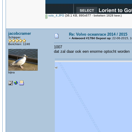
volo_4.JPG
(36.1 KB, 890x677 - bekeken 1628 keer.)
jacobcramer
Re: Volvo oceanrace 2014 / 2015
Schipper
«
Antwoord #1784 Gepost op:
22-06-2015, 1
Berichten: 1246
1007
dat zal daar ook een enorme optocht worden
bijna