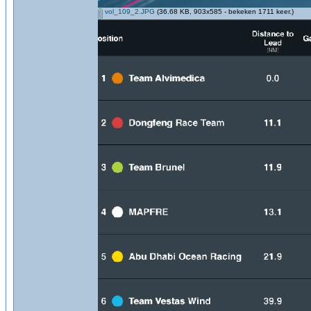
vol_109_2.JPG
(36.68 KB, 903x585 - bekeken 1711 keer.)