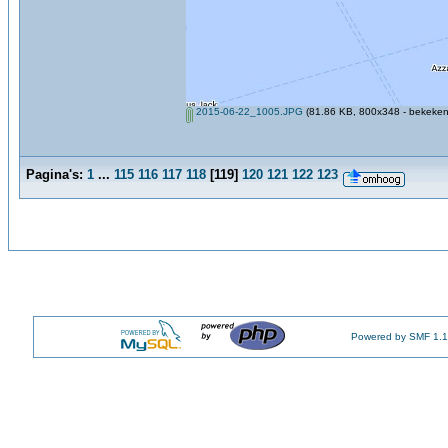
2015-06-22_1005.JPG
(81.86 KB, 800x348 - bekeken
Pagina's:
1
...
115
116
117
118
[
119
]
120
121
122
123
Powered by SMF 1.1