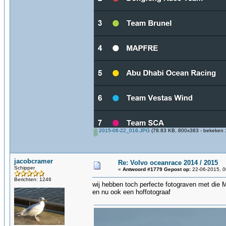
2015-06-22_016.JPG
(78.83 KB, 800x383 - bekeken 1
jacobcramer
Re: Volvo oceanrace 2014 / 2015
Schipper
«
Antwoord #1779 Gepost op:
22-06-2015, 0
Berichten: 1246
wij hebben toch perfecte fotograven met die 
en nu ook een hoffotograaf