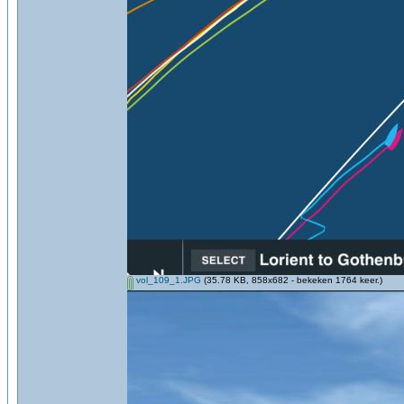
vol_109_1.JPG
(35.78 KB, 858x682 - bekeken 1764 keer.)