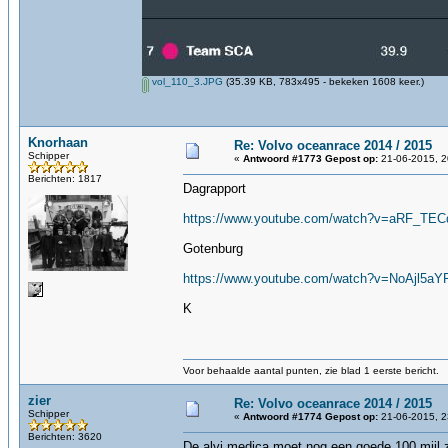
vol_110_3.JPG
(35.39 KB, 783x495 - bekeken 1608 keer.)
Knorhaan
Re: Volvo oceanrace 2014 / 2015
Schipper
«
Antwoord #1773 Gepost op:
21-06-2015, 2
Berichten: 1817
Dagrapport
https://www.youtube.com/watch?v=aRF_TEC
Gotenburg
https://www.youtube.com/watch?v=NoAjl5aY
K
Voor behaalde aantal punten, zie blad 1 eerste bericht.
zier
Re: Volvo oceanrace 2014 / 2015
Schipper
«
Antwoord #1774 Gepost op:
21-06-2015, 2
Berichten: 3620
De alvi medica moet nog een goede 100 mijl,