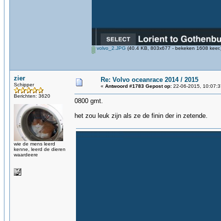
volvo_2.JPG
(40.4 KB, 803x677 - bekeken 1608 keer.
zier
Re: Volvo oceanrace 2014 / 2015
Schipper
«
Antwoord #1783 Gepost op:
22-06-2015, 10:07:3
Berichten: 3620
0800 gmt.
het zou leuk zijn als ze de finin der in zetende.
wie de mens leerd
kenne, leerd de dieren
waardeere