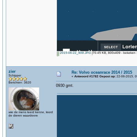
2015-06-22_909.JPG
(70.45 KB, 800x409 - bekeken 1
zier
Re: Volvo oceanrace 2014 / 2015
Schipper
«
Antwoord #1782 Gepost op:
22-06-2015, 0
Berichten: 3620
0930 gmt.
wie de mens leerd kenne, leerd
de dieren waardeere