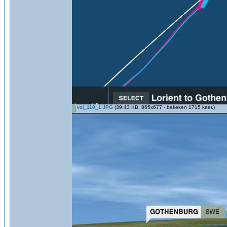
vol_110_1.JPG
(39.43 KB, 865x677 - bekeken 1715 keer.)