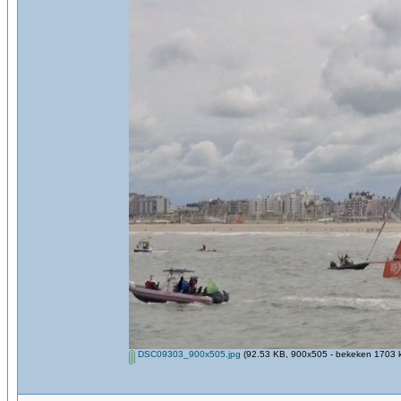
DSC09303_900x505.jpg
(92.53 KB, 900x505 - bekeken 1703 k