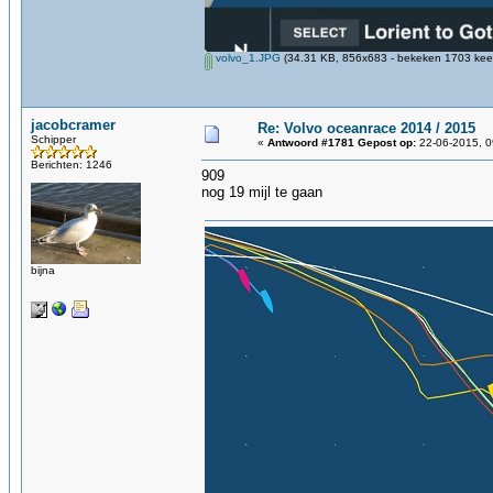
volvo_1.JPG
(34.31 KB, 856x683 - bekeken 1703 keer
jacobcramer
Re: Volvo oceanrace 2014 / 2015
Schipper
«
Antwoord #1781 Gepost op:
22-06-2015, 0
Berichten: 1246
909
nog 19 mijl te gaan
bijna