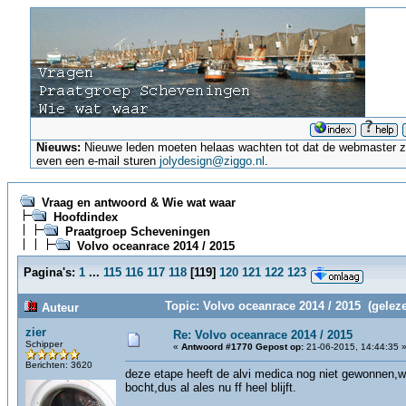
Nieuws:
Nieuwe leden moeten helaas wachten tot dat de webmaster ze a
even een e-mail sturen
jolydesign@ziggo.nl
.
Vraag en antwoord & Wie wat waar
Hoofdindex
Praatgroep Scheveningen
Volvo oceanrace 2014 / 2015
Pagina's:
1
...
115
116
117
118
[
119
]
120
121
122
123
Topic: Volvo oceanrace 2014 / 2015 (gelez
Auteur
zier
Re: Volvo oceanrace 2014 / 2015
Schipper
«
Antwoord #1770 Gepost op:
21-06-2015, 14:44:35 
Berichten: 3620
deze etape heeft de alvi medica nog niet gewonnen,wa
bocht,dus al ales nu ff heel blijft.