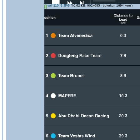
vol_110_2.JPG
(40.62 KB, 902x685 - bekeken 1694 keer.)