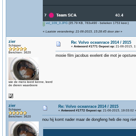
vol_109_3.JPG
(35.79 KB, 783x490 - bekeken 1753 keer.)
«
Laatste verandering: 21-06-2015, 15:28:45 door zier
»
zier
Re: Volvo oceanrace 2014 / 2015
Schipper
«
Antwoord #1771 Gepost op:
21-06-2015, 1
Berichten: 3620
mooie film jacobus exelent die mot je opstur
wie de mens leerd kenne, leerd
de dieren waardeere
zier
Re: Volvo oceanrace 2014 / 2015
Schipper
«
Antwoord #1772 Gepost op:
21-06-2015, 19:03:02 
Berichten: 3620
nou hij komt nader maar de dongfeng heb die nog nie