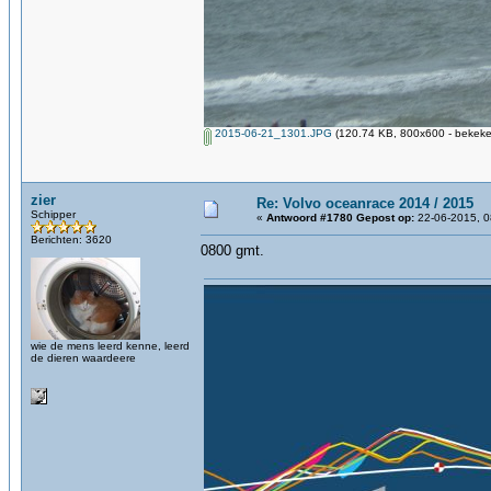
2015-06-21_1301.JPG
(120.74 KB, 800x600 - bekeke
zier
Re: Volvo oceanrace 2014 / 2015
Schipper
«
Antwoord #1780 Gepost op:
22-06-2015, 0
Berichten: 3620
0800 gmt.
wie de mens leerd kenne, leerd
de dieren waardeere