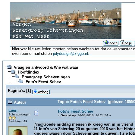
Nieuws:
Nieuwe leden moeten helaas wachten tot dat de webmaster ze a
even een e-mail sturen
jolydesign@ziggo.nl
.
Vraag en antwoord & Wie wat waar
Hoofdindex
Praatgroep Scheveningen
Foto's Feest Schev
Pagina's:
[
1
]
Topic: Foto's Feest Schev (gelezen 18550
Auteur
Leen
Foto's Feest Schev
Scheepsjongen
«
Gepost op:
24-08-2016, 16:24:34 »
Berichten: 49
[/img]
Goede middag mensen ik kreeg van mijn vriend 
21 foto's van Zaterdag 20 augustus 2016 van het Hist
kinderenwagen door Scheveningen te duwen. ( zie fot