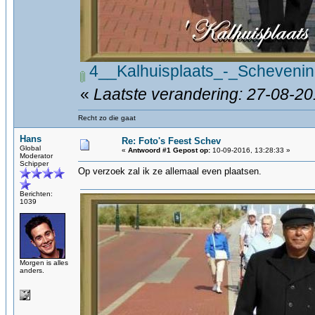
4__Kalhuisplaats_-_Scheveni
«
Laatste verandering: 27-08-20
Recht zo die gaat
Hans
Re: Foto's Feest Schev
Global
«
Antwoord #1 Gepost op:
10-09-2016, 13:28:33 »
Moderator
Schipper
Op verzoek zal ik ze allemaal even plaatsen.
Berichten:
1039
Morgen is alles
anders.