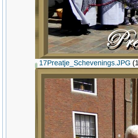
17Preatje_Schevenings.JPG
(1