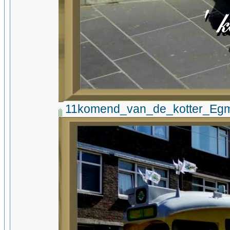
11komend_van_de_kotter_Eg