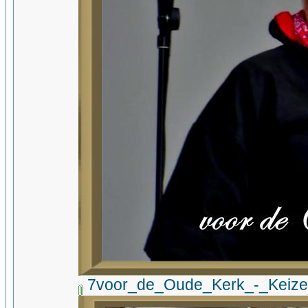
7voor_de_Oude_Kerk_-_Keizer