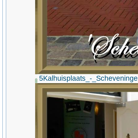
5Kalhuisplaats_-_Schevening