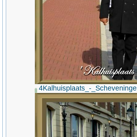
4Kalhuisplaats_-_Schevening