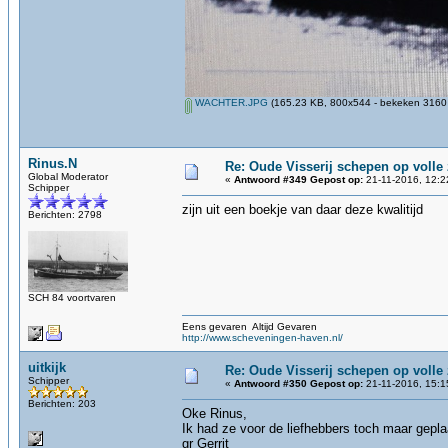
WACHTER.JPG
(165.23 KB, 800x544 - bekeken 3160 
Rinus.N
Re: Oude Visserij schepen op volle z
Global Moderator
«
Antwoord #349 Gepost op:
21-11-2016, 12:2
Schipper
zijn uit een boekje van daar deze kwalitijd
Berichten: 2798
SCH 84 voortvaren
Eens gevaren Altijd Gevaren
http://www.scheveningen-haven.nl/
uitkijk
Re: Oude Visserij schepen op volle z
Schipper
«
Antwoord #350 Gepost op:
21-11-2016, 15:1
Berichten: 203
Oke Rinus,
Ik had ze voor de liefhebbers toch maar geplaa
gr Gerrit