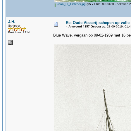
Jean_H._Fletcher.jpg
(95.71 KB, 800x480 - bekeken 2
J.H.
Re: Oude Visserij schepen op volle z
Schipper
«
Antwoord #357 Gepost op:
28-09-2019, 01:4
Berichten: 2214
Blue Wave, vergaan op 09-02-1959 met 16 b