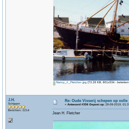
Nancy_J._Fletcher-.jpg
(73.26 KB, 801x534 - bekeken 
J.H.
Re: Oude Visserij schepen op volle z
Schipper
«
Antwoord #356 Gepost op:
28-09-2019, 01:3
Berichten: 2214
Jean H. Fletcher