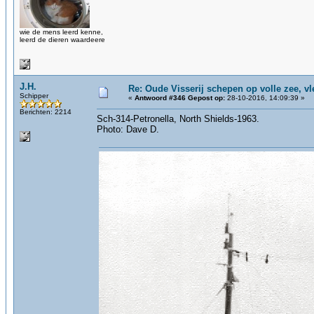
wie de mens leerd kenne,
leerd de dieren waardeere
J.H.
Re: Oude Visserij schepen op volle zee, vle
Schipper
«
Antwoord #346 Gepost op:
28-10-2016, 14:09:39 »
Berichten: 2214
Sch-314-Petronella, North Shields-1963.
Photo: Dave D.