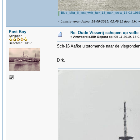
Blue_Mist_II_lost_with_her_13_man_crew_18-02-1966
«
Laatste verandering: 28-09-2019, 02:49:11 door J.H.
»
Post Boy
Re: Oude Visserij schepen op volle z
Schipper
«
Antwoord #359 Gepost op:
05-11-2019, 16:0
Berichten: 1317
Sch-16 Aafke uitstomende naar de visgronden
Dirk.