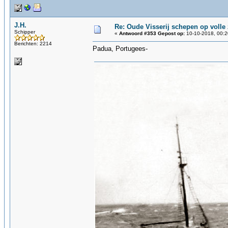
J.H.
Re: Oude Visserij schepen op volle z
Schipper
«
Antwoord #353 Gepost op:
10-10-2018, 00:2
Berichten: 2214
Padua, Portugees-