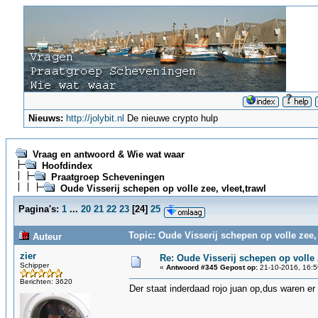
Nieuws:
http://jolybit.nl
De nieuwe crypto hulp
Vraag en antwoord & Wie wat waar
Hoofdindex
Praatgroep Scheveningen
Oude Visserij schepen op volle zee, vleet,trawl
Pagina's:
1
...
20
21
22
23
[
24
]
25
Topic: Oude Visserij schepen op volle zee,
Auteur
zier
Re: Oude Visserij schepen op volle z
Schipper
«
Antwoord #345 Gepost op:
21-10-2016, 16:5
Berichten: 3620
Der staat inderdaad rojo juan op,dus waren er