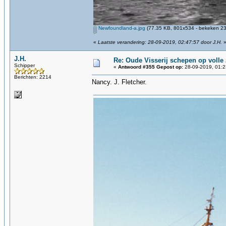
Newfoundland-a.jpg
(77.35 KB, 801x534 - bekeken 23
«
Laatste verandering: 28-09-2019, 02:47:57 door J.H.
J.H.
Re: Oude Visserij schepen op volle z
Schipper
«
Antwoord #355 Gepost op:
28-09-2019, 01:2
Berichten: 2214
Nancy. J. Fletcher.