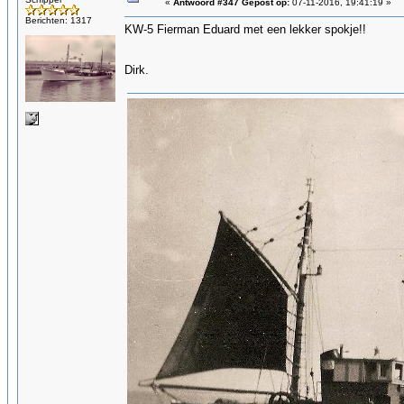
«
Antwoord #347 Gepost op:
07-11-2016, 19:41:19 »
Berichten: 1317
KW-5 Fierman Eduard met een lekker spokje!!
Dirk.