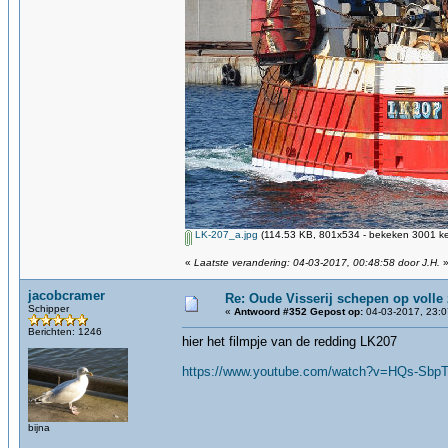
LK-207_a.jpg
(114.53 KB, 801x534 - bekeken 3001 ke
«
Laatste verandering: 04-03-2017, 00:48:58 door J.H.
jacobcramer
Re: Oude Visserij schepen op volle z
Schipper
«
Antwoord #352 Gepost op:
04-03-2017, 23:0
Berichten: 1246
hier het filmpje van de redding LK207
https://www.youtube.com/watch?v=HQs-Sbp
bijna