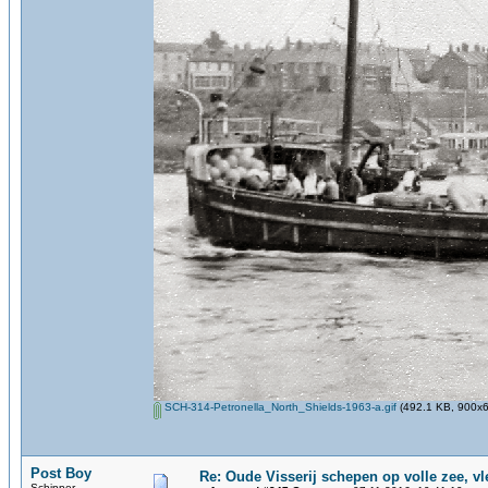
SCH-314-Petronella_North_Shields-1963-a.gif
(492.1 KB, 900x6
Post Boy
Re: Oude Visserij schepen op volle zee, vle
Schipper