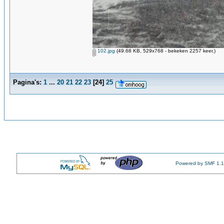
102.jpg
(49.68 KB, 529x768 - bekeken 2257 keer.)
Pagina's:
1
...
20
21
22
23
[
24
]
25
Powered by SMF 1.1