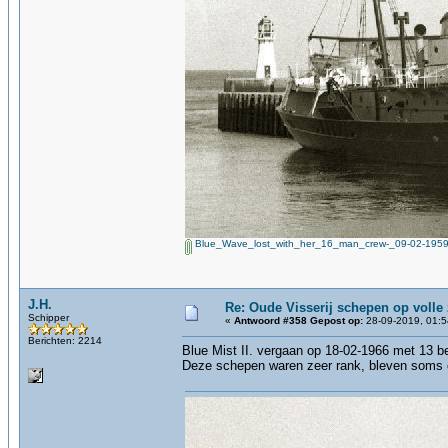
Blue_Wave_lost_with_her_16_man_crew-_09-02-1959
J.H.
Re: Oude Visserij schepen op volle z
Schipper
«
Antwoord #358 Gepost op:
28-09-2019, 01:5
Berichten: 2214
Blue Mist II. vergaan op 18-02-1966 met 13 
Deze schepen waren zeer rank, bleven soms op