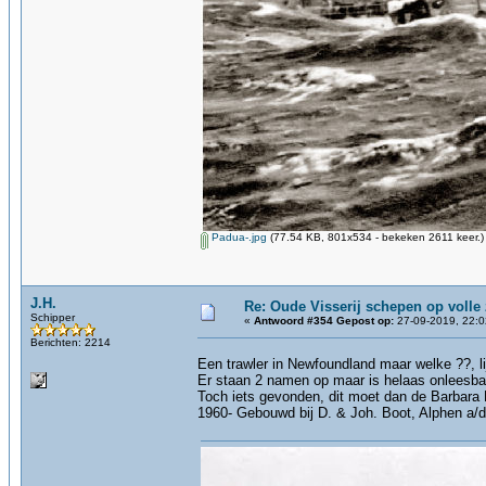
Padua-.jpg
(77.54 KB, 801x534 - bekeken 2611 keer.)
J.H.
Re: Oude Visserij schepen op volle z
Schipper
«
Antwoord #354 Gepost op:
27-09-2019, 22:0
Berichten: 2214
Een trawler in Newfoundland maar welke ??, l
Er staan 2 namen op maar is helaas onleesba
Toch iets gevonden, dit moet dan de Barbara B
1960- Gebouwd bij D. & Joh. Boot, Alphen a/d