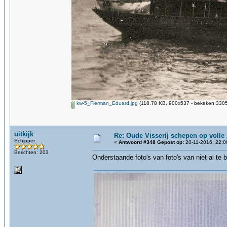
kw-5_Fierman_Eduard.jpg
(118.78 KB, 900x537 - bekeken 3305 
uitkijk
Re: Oude Visserij schepen op volle z
Schipper
«
Antwoord #348 Gepost op:
20-11-2016, 22:0
Berichten: 203
Onderstaande foto's van foto's van niet al te 