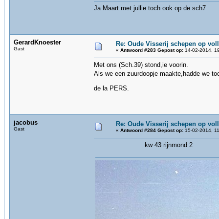
Ja Maart met jullie toch ook op de sch7
GerardKnoester
Re: Oude Visserij schepen op volle
Gast
«
Antwoord #283 Gepost op:
14-02-2014, 19
Met ons (Sch.39) stond,ie voorin.
Als we een zuurdoopje maakte,hadde we to
de la PERS.
jacobus
Re: Oude Visserij schepen op volle
Gast
«
Antwoord #284 Gepost op:
15-02-2014, 11
kw 43 rijnmond 2