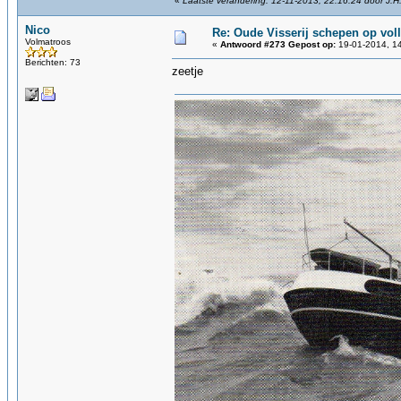
«
Laatste verandering: 12-11-2013, 22:16:24 door J.H
Nico
Re: Oude Visserij schepen op volle
Volmatroos
«
Antwoord #273 Gepost op:
19-01-2014, 14
Berichten: 73
zeetje