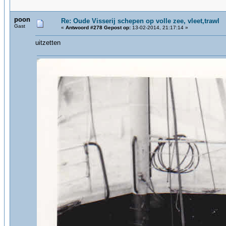
poon
Re: Oude Visserij schepen op volle zee, vleet,trawl
Gast
«
Antwoord #278 Gepost op:
13-02-2014, 21:17:14 »
uitzetten