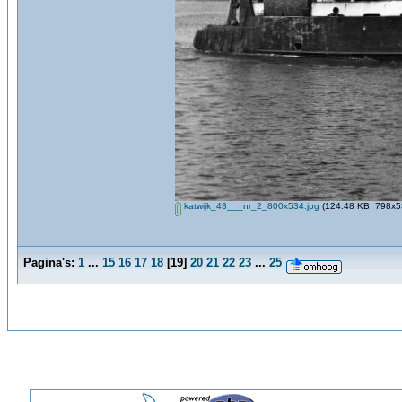
katwijk_43___nr_2_800x534.jpg
(124.48 KB, 798x53
Pagina's:
1
...
15
16
17
18
[
19
]
20
21
22
23
...
25