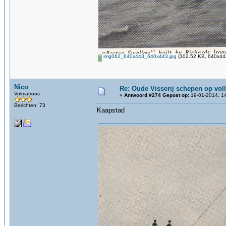
img062_640x443_640x443.jpg
(302.52 KB, 640x443
Nico
Re: Oude Visserij schepen op volle
Volmatroos
«
Antwoord #274 Gepost op:
19-01-2014, 14
Berichten: 73
Kaapstad