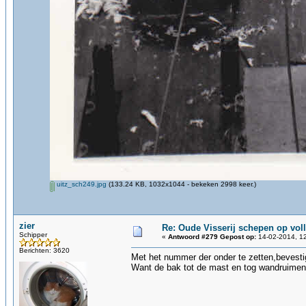
uitz_sch249.jpg
(133.24 KB, 1032x1044 - bekeken 2998 keer.)
zier
Re: Oude Visserij schepen op volle
Schipper
«
Antwoord #279 Gepost op:
14-02-2014, 12
Berichten: 3620
Met het nummer der onder te zetten,bevest
Want de bak tot de mast en tog wandruimen 