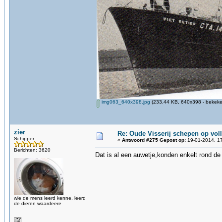
img063_640x398.jpg
(233.44 KB, 640x398 - bekeke
zier
Re: Oude Visserij schepen op volle
Schipper
«
Antwoord #275 Gepost op:
19-01-2014, 17
Berichten: 3620
Dat is al een auwetje,konden enkelt rond de
wie de mens leerd kenne, leerd
de dieren waardeere