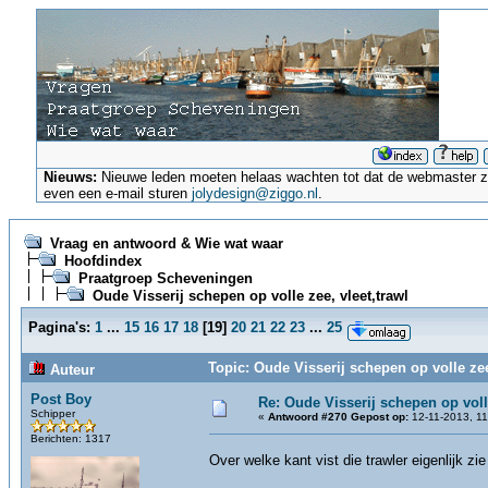
Nieuws:
Nieuwe leden moeten helaas wachten tot dat de webmaster ze a
even een e-mail sturen
jolydesign@ziggo.nl
.
Vraag en antwoord & Wie wat waar
Hoofdindex
Praatgroep Scheveningen
Oude Visserij schepen op volle zee, vleet,trawl
Pagina's:
1
...
15
16
17
18
[
19
]
20
21
22
23
...
25
Topic: Oude Visserij schepen op volle zee
Auteur
Post Boy
Re: Oude Visserij schepen op volle
Schipper
«
Antwoord #270 Gepost op:
12-11-2013, 11
Berichten: 1317
Over welke kant vist die trawler eigenlijk z