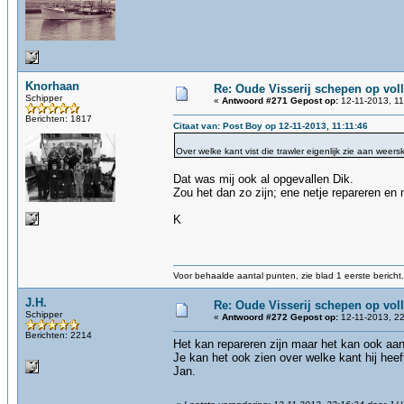
Knorhaan
Re: Oude Visserij schepen op volle
Schipper
«
Antwoord #271 Gepost op:
12-11-2013, 11
Berichten: 1817
Citaat van: Post Boy op 12-11-2013, 11:11:46
Over welke kant vist die trawler eigenlijk zie aan wee
Dat was mij ook al opgevallen Dik.
Zou het dan zo zijn; ene netje repareren en 
K
Voor behaalde aantal punten, zie blad 1 eerste bericht.
J.H.
Re: Oude Visserij schepen op volle
Schipper
«
Antwoord #272 Gepost op:
12-11-2013, 22
Berichten: 2214
Het kan repareren zijn maar het kan ook aan
Je kan het ook zien over welke kant hij heef
Jan.