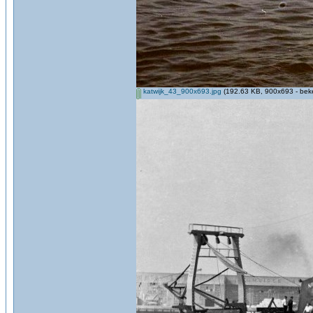
katwijk_43_900x693.jpg
(192.63 KB, 900x693 - bek