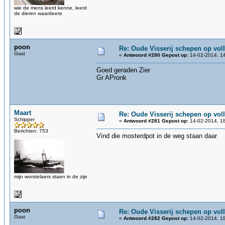
wie de mens leerd kenne, leerd
de dieren waardeere
poon
Re: Oude Visserij schepen op volle
Gast
«
Antwoord #280 Gepost op:
14-02-2014, 14
Goed geraden Zier
Gr APronk
Maart
Re: Oude Visserij schepen op volle
Schipper
«
Antwoord #281 Gepost op:
14-02-2014, 18
Berichten: 753
Vind die mosterdpot in de weg staan daar
mijn worstelaers staen in de zije
poon
Re: Oude Visserij schepen op volle
Gast
«
Antwoord #282 Gepost op:
14-02-2014, 18