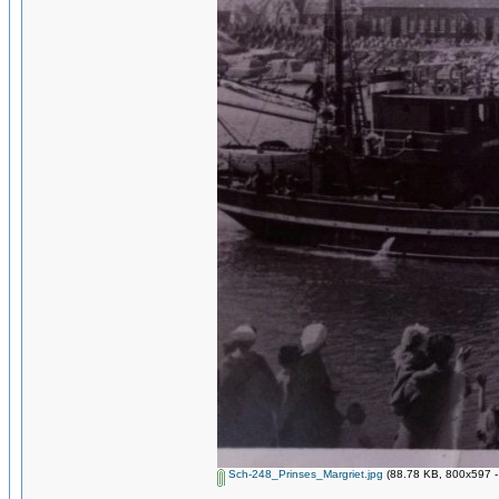
Sch-248_Prinses_Margriet.jpg
(88.78 KB, 800x597 -