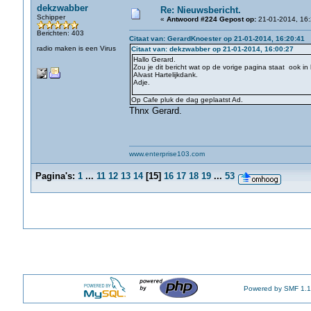
dekzwabber
Re: Nieuwsbericht.
Schipper
«
Antwoord #224 Gepost op:
21-01-2014, 16:
Berichten: 403
Citaat van: GerardKnoester op 21-01-2014, 16:20:41
radio maken is een Virus
Citaat van: dekzwabber op 21-01-2014, 16:00:27
Hallo Gerard.
Zou je dit bericht wat op de vorige pagina staat ook in
Alvast Hartelijkdank.
Adje.
Op Cafe pluk de dag geplaatst Ad.
Thnx Gerard.
www.enterprise103.com
Pagina's:
1
...
11
12
13
14
[
15
]
16
17
18
19
...
53
Powered by SMF 1.1