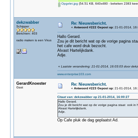
Opgelet.jpg
(54.51 KB, 640x480 - bekeken 2383 keer
dekzwabber
Re: Nieuwsbericht.
Schipper
«
Antwoord #222 Gepost op:
21-01-2014, 16:
Berichten: 403
Hallo Gerard.
radio maken is een Virus
Zou je dit bericht wat op de vorige pagina st
het cafe word druk bezocht.
Alvast Hartelijkdank.
Adje.
«
Laatste verandering: 21-01-2014, 16:03:03 door dek
www.enterprise103.com
GerardKnoester
Re: Nieuwsbericht.
Gast
«
Antwoord #223 Gepost op:
21-01-2014, 16:
Citaat van: dekzwabber op 21-01-2014, 16:00:27
Hallo Gerard.
Zou je dit bericht wat op de vorige pagina staat ook in
Alvast Hartelijkdank.
Adje.
Op Cafe pluk de dag geplaatst Ad.