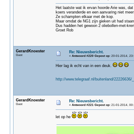
Het laatste wat ik ervan hoorde Arie was, d
koers veranderde en een aanvaring niet mee
Ze schampten elkaar met de kop.
Maar omdat de NG1 zijn gieken uit had staan
Dus hadden het gewoon 2 oliebollen-met-kre
Groet Rob
GerardKnoester
Re: Nieuwsbericht.
Gast
«
Antwoord #220 Gepost op:
20-01-2014, 23:
Hier lag ik echt van in een deuk.
http://www.telegraaf.nl/buitenland/22226636/_
GerardKnoester
Re: Nieuwsbericht.
Gast
«
Antwoord #221 Gepost op:
21-01-2014, 00:
let op he