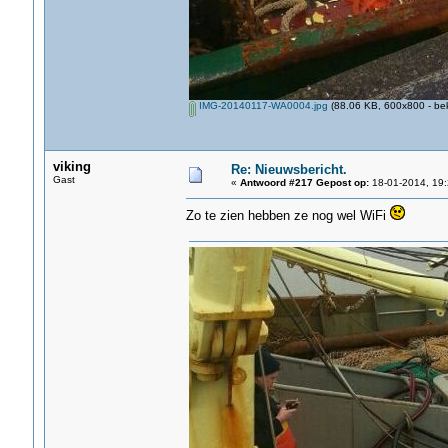
IMG-20140117-WA0004.jpg
(88.06 KB, 600x800 - be
viking
Re: Nieuwsbericht.
Gast
«
Antwoord #217 Gepost op:
18-01-2014, 19:
Zo te zien hebben ze nog wel WiFi