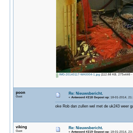
IMG-20140117-WA0004-1.jpg
(112.68 KB, 275x446 - 
poon
Re: Nieuwsbericht.
Gast
«
Antwoord #218 Gepost op:
18-01-2014, 21:
oke Rob dan zullen wel met de uk243 weer g
viking
Re: Nieuwsbericht.
Gast
«
Antwoord #219 Gepost op:
18-01-2014, 23: