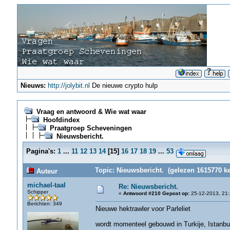
Nieuws:
http://jolybit.nl
De nieuwe crypto hulp
Vraag en antwoord & Wie wat waar
Hoofdindex
Praatgroep Scheveningen
Nieuwsbericht.
Pagina's:
1
...
11
12
13
14
[
15
]
16
17
18
19
...
53
Topic: Nieuwsbericht. (gelezen 1615770 ke
Auteur
michael-taal
Re: Nieuwsbericht.
Schipper
«
Antwoord #210 Gepost op:
25-12-2013, 21:
Berichten: 349
Nieuwe hektrawler voor Parleliet
wordt momenteel gebouwd in Turkije, Istanbu