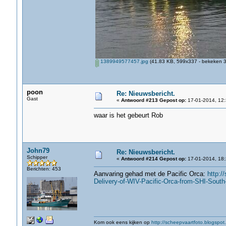
1389949577457.jpg
(41.83 KB, 599x337 - bekeken 3
poon
Re: Nieuwsbericht.
Gast
«
Antwoord #213 Gepost op:
17-01-2014, 12:
waar is het gebeurt Rob
John79
Re: Nieuwsbericht.
Schipper
«
Antwoord #214 Gepost op:
17-01-2014, 18:
Berichten: 453
Aanvaring gehad met de Pacific Orca:
http:/
Delivery-of-WIV-Pacific-Orca-from-SHI-South
Kom ook eens kijken op
http://scheepvaartfoto.blogspot.