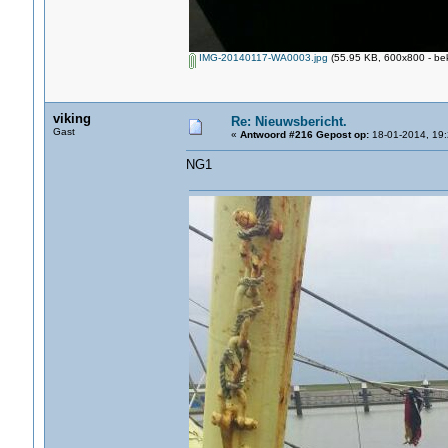
IMG-20140117-WA0003.jpg
(55.95 KB, 600x800 - be
viking
Re: Nieuwsbericht.
Gast
«
Antwoord #216 Gepost op:
18-01-2014, 19:
NG1