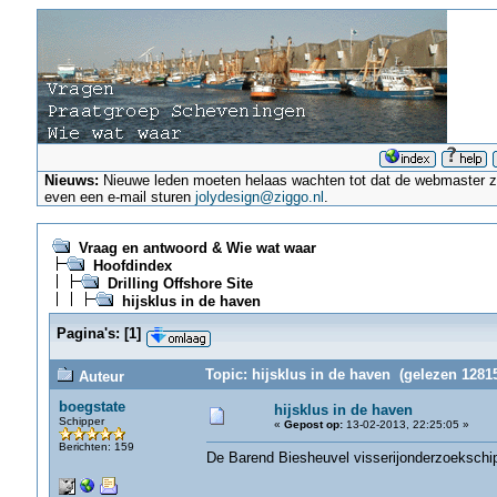
Nieuws:
Nieuwe leden moeten helaas wachten tot dat de webmaster ze a
even een e-mail sturen
jolydesign@ziggo.nl
.
Vraag en antwoord & Wie wat waar
Hoofdindex
Drilling Offshore Site
hijsklus in de haven
Pagina's:
[
1
]
Topic: hijsklus in de haven (gelezen 12815
Auteur
boegstate
hijsklus in de haven
Schipper
«
Gepost op:
13-02-2013, 22:25:05 »
Berichten: 159
De Barend Biesheuvel visserijonderzoekschip