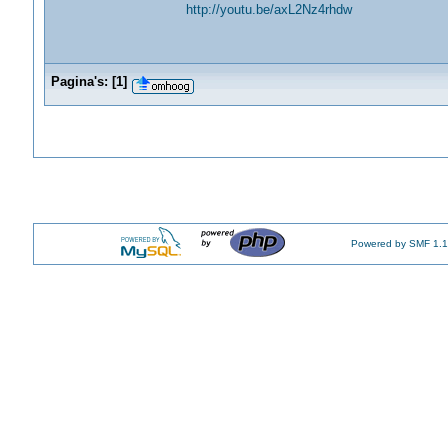
http://youtu.be/axL2Nz4rhdw
Pagina's:
[
1
]
Powered by SMF 1.1