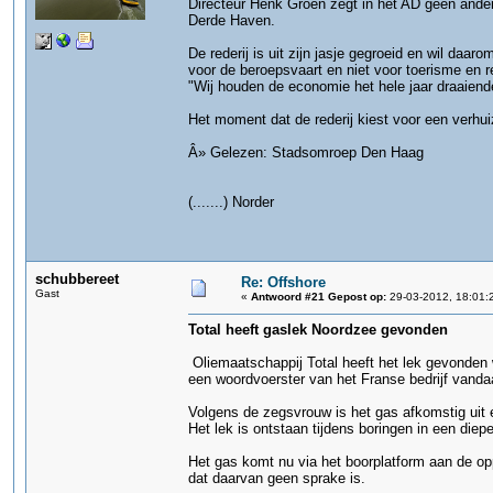
Directeur Henk Groen zegt in het AD geen ande
Derde Haven.
De rederij is uit zijn jasje gegroeid en wil da
voor de beroepsvaart en niet voor toerisme en r
"Wij houden de economie het hele jaar draaiend
Het moment dat de rederij kiest voor een verhu
Â» Gelezen: Stadsomroep Den Haag
(.......) Norder
schubbereet
Re: Offshore
Gast
«
Antwoord #21 Gepost op:
29-03-2012, 18:01:
Total heeft gaslek Noordzee gevonden
Oliemaatschappij Total heeft het lek gevonden 
een woordvoerster van het Franse bedrijf vand
Volgens de zegsvrouw is het gas afkomstig uit e
Het lek is ontstaan tijdens boringen in een diep
Het gas komt nu via het boorplatform aan de op
dat daarvan geen sprake is.