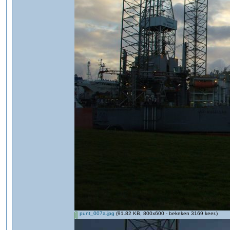
punt_007a.jpg
(91.82 KB, 800x600 - bekeken 3169 keer.)