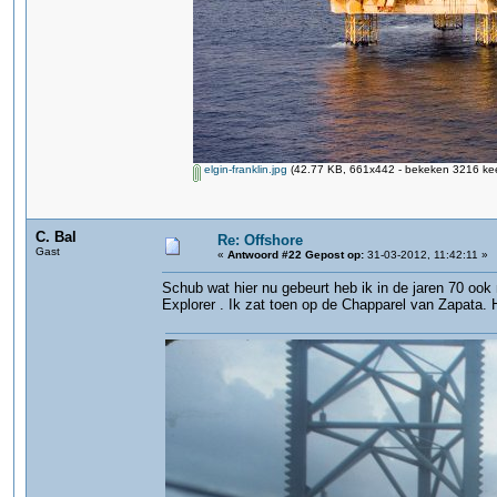
elgin-franklin.jpg
(42.77 KB, 661x442 - bekeken 3216 kee
C. Bal
Re: Offshore
Gast
«
Antwoord #22 Gepost op:
31-03-2012, 11:42:11 »
Schub wat hier nu gebeurt heb ik in de jaren 70 oo
Explorer . Ik zat toen op de Chapparel van Zapata. 