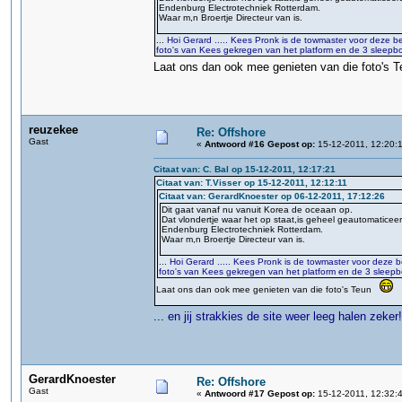
Endenburg Electrotechniek Rotterdam.
Waar m,n Broertje Directeur van is.
...
Hoi Gerard ..... Kees Pronk is de towmaster voor deze bel
foto's van Kees gekregen van het platform en de 3 sleepbo
Laat ons dan ook mee genieten van die foto's
reuzekee
Re: Offshore
Gast
«
Antwoord #16 Gepost op:
15-12-2011, 12:20:1
Citaat van: C. Bal op 15-12-2011, 12:17:21
Citaat van: T.Visser op 15-12-2011, 12:12:11
Citaat van: GerardKnoester op 06-12-2011, 17:12:26
Dit gaat vanaf nu vanuit Korea de oceaan op.
Dat vlondertje waar het op staat,is geheel geautomaticee
Endenburg Electrotechniek Rotterdam.
Waar m,n Broertje Directeur van is.
...
Hoi Gerard ..... Kees Pronk is de towmaster voor deze be
foto's van Kees gekregen van het platform en de 3 sleepb
Laat ons dan ook mee genieten van die foto's Teun
...
en jij strakkies de site weer leeg halen zeker!
GerardKnoester
Re: Offshore
Gast
«
Antwoord #17 Gepost op:
15-12-2011, 12:32: