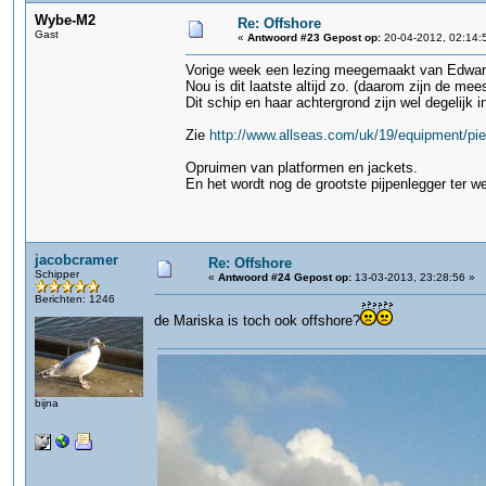
Wybe-M2
Re: Offshore
Gast
«
Antwoord #23 Gepost op:
20-04-2012, 02:14:
Vorige week een lezing meegemaakt van Edward He
Nou is dit laatste altijd zo. (daarom zijn de me
Dit schip en haar achtergrond zijn wel degelijk i
Zie
http://www.allseas.com/uk/19/equipment/pie
Opruimen van platformen en jackets.
En het wordt nog de grootste pijpenlegger ter we
jacobcramer
Re: Offshore
Schipper
«
Antwoord #24 Gepost op:
13-03-2013, 23:28:56 »
Berichten: 1246
de Mariska is toch ook offshore?
bijna