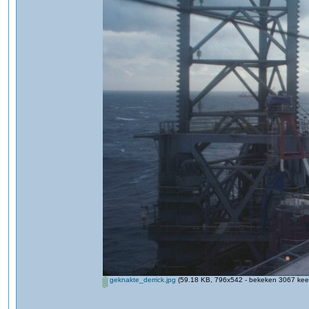
geknakte_derrick.jpg
(59.18 KB, 796x542 - bekeken 3067 keer