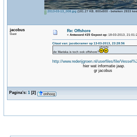
2013-03-13_008.jpg
(181.27 KB, 800x600 - bekeken 2833 keer
jacobus
Re: Offshore
Gast
«
Antwoord #25 Gepost op:
18-03-2013, 21:01:
Citaat van: jacobcramer op 13-03-2013, 23:28:56
de Mariska is toch ook offshore?
http://www.rederijgroen.nl/userfiles/file/Vess
hier wat informatie jaap.
gr jacobus
Pagina's:
1
[
2
]