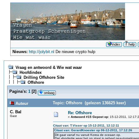
Nieuws:
http://jolybit.nl
De nieuwe crypto hulp
Vraag en antwoord & Wie wat waar
Hoofdindex
Drilling Offshore Site
Offshore
Pagina's:
1
[
2
]
Topic: Offshore (gelezen 136625 keer)
Auteur
C. Bal
Re: Offshore
Gast
«
Antwoord #15 Gepost op:
15-12-2011, 12:17:
Citaat van: T.Visser op 15-12-2011, 12:12:11
Citaat van: GerardKnoester op 06-12-2011, 17:12:26
Dit gaat vanaf nu vanuit Korea de oceaan op.
Dat vlondertje waar het op staat,is geheel geautomaticeer