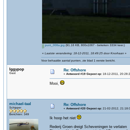
punt_008a.jpg
(91.16 KB, 800x1067 - bekeken 3334 keer.)
«
Laatste verandering: 18-12-2011, 18:49:25 door Knorhaan
»
Voor behaalde aantal punten, zie blad 1 eerste bericht.
Iggypop
Re: Offshore
Gast
«
Antwoord #19 Gepost op:
18-12-2011, 20:28:
Mooi,
michael-taal
Re: Offshore
Schipper
«
Antwoord #20 Gepost op:
21-02-2012, 21:18:
Berichten: 349
Ik hoop het niet
Rederij Groen dreigt Scheveningen te verlaten