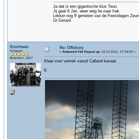
Ja dat is een gigantische klus Teun.
Jij gaat 6 Jan. weer weg he,naar Irak.
Lekker nog ff genieten van de Feestdagen Zeun
Gr:Gerard.
Knorhaan
Re: Offshore
Schipper
«
Antwoord #18 Gepost op:
18-12-2011, 17:29:05 »
Berichten: 1817
Klaar voor vertrek vanuit Calland kanaal.
K