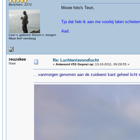
Berichten: 2272
Mooie foto's Teun,
Tja dat heb ik aan me voorbij laten schiete
Aad.
Leer v. gisteren Droom v. morgen
Maar leef vandaag
reuzekee
Re: Luchten/avondlucht
Gast
«
Antwoord #53 Gepost op:
13-10-2011, 09:29:55 »
... vanmorgen genomen aan de zuidwest kant geheel licht 