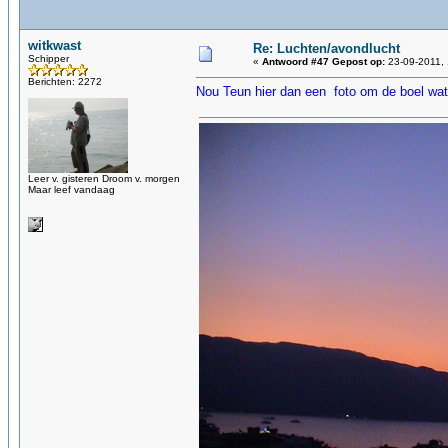
witkwast
Re: Luchten/avondlucht
Schipper
«
Antwoord #47 Gepost op:
23-09-2011, 
Berichten: 2272
Nou Teun hier dan een foto om de boel wat 
Leer v. gisteren Droom v. morgen
Maar leef vandaag