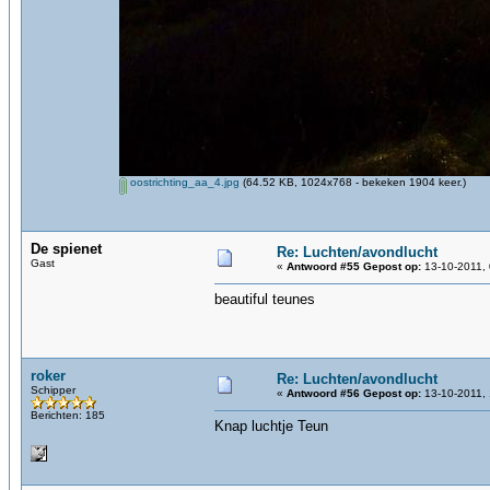
oostrichting_aa_4.jpg
(64.52 KB, 1024x768 - bekeken 1904 keer.)
De spienet
Re: Luchten/avondlucht
Gast
«
Antwoord #55 Gepost op:
13-10-2011, 
beautiful teunes
roker
Re: Luchten/avondlucht
Schipper
«
Antwoord #56 Gepost op:
13-10-2011, 
Berichten: 185
Knap luchtje Teun