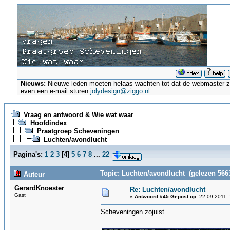
Nieuws:
Nieuwe leden moeten helaas wachten tot dat de webmaster ze a
even een e-mail sturen
jolydesign@ziggo.nl
.
Vraag en antwoord & Wie wat waar
Hoofdindex
Praatgroep Scheveningen
Luchten/avondlucht
Pagina's:
1
2
3
[
4
]
5
6
7
8
...
22
Topic: Luchten/avondlucht (gelezen 566
Auteur
GerardKnoester
Re: Luchten/avondlucht
Gast
«
Antwoord #45 Gepost op:
22-09-2011, 
Scheveningen zojuist.