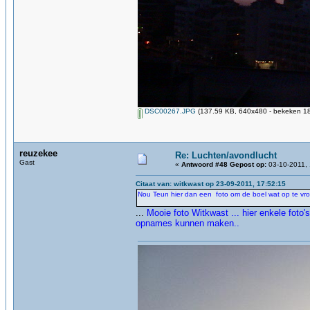
DSC00267.JPG
(137.59 KB, 640x480 - bekeken 18
reuzekee
Re: Luchten/avondlucht
Gast
«
Antwoord #48 Gepost op:
03-10-2011, 
Citaat van: witkwast op 23-09-2011, 17:52:15
Nou Teun hier dan een foto om de boel wat op te vro
...
Mooie foto Witkwast ... hier enkele foto
opnames kunnen maken..