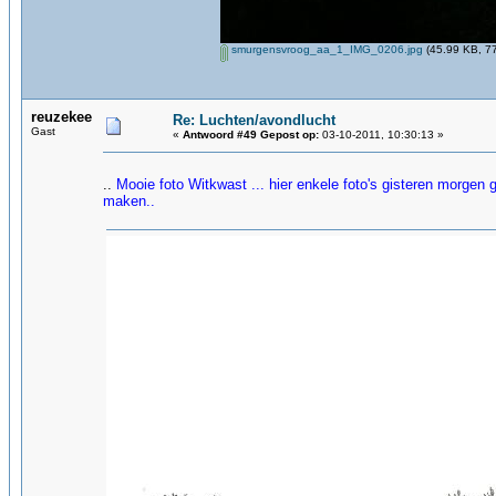
smurgensvroog_aa_1_IMG_0206.jpg
(45.99 KB, 77
reuzekee
Re: Luchten/avondlucht
Gast
«
Antwoord #49 Gepost op:
03-10-2011, 10:30:13 »
..
Mooie foto Witkwast ... hier enkele foto's gisteren morge
maken..