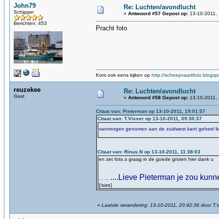
John79
Re: Luchten/avondlucht
Schipper
«
Antwoord #57 Gepost op:
13-10-2011, 
Berichten: 453
Pracht foto
Kom ook eens kijken op
http://scheepvaartfoto.blogspo
reuzekee
Re: Luchten/avondlucht
Gast
«
Antwoord #58 Gepost op:
13-10-2011, 
Citaat van: Pieterman op 13-10-2011, 19:01:57
Citaat van: T.Visser op 13-10-2011, 09:30:37
vanmorgen genomen aan de zuidwest kant geheel lic
Citaat van: Rinus.N op 13-10-2011, 11:38:03
en zet foto,s graag in de goede groten hier dank u
....Lieve Pieterman je zou kun
...
...
[/size]
«
Laatste verandering: 13-10-2011, 20:42:36 door T.V