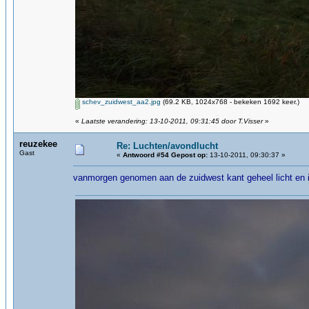
schev_zuidwest_aa2.jpg
(69.2 KB, 1024x768 - bekeken 1692 keer.)
«
Laatste verandering: 13-10-2011, 09:31:45 door T.Visser
»
reuzekee
Re: Luchten/avondlucht
Gast
«
Antwoord #54 Gepost op:
13-10-2011, 09:30:37 »
vanmorgen genomen aan de zuidwest kant geheel licht en 