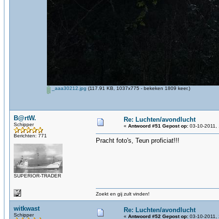
_aaa30212.jpg
(117.91 KB, 1037x775 - bekeken 1809 keer.)
B@rtW.
Re: Luchten/avondlucht
Schipper
«
Antwoord #51 Gepost op:
03-10-2011, 
Berichten: 771
Pracht foto's, Teun proficiat!!!
SUPERIOR-TRADER
Zoekt en gij zult vinden!
witkwast
Re: Luchten/avondlucht
Schipper
«
Antwoord #52 Gepost op:
03-10-2011, 