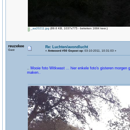
_aa20211.jpg
(89.6 KB, 1037x775 - bekeken 1684 keer.)
reuzekee
Re: Luchten/avondlucht
Gast
«
Antwoord #50 Gepost op:
03-10-2011, 10:31:03 »
..
Mooie foto Witkwast ... hier enkele foto's gisteren morge
maken..