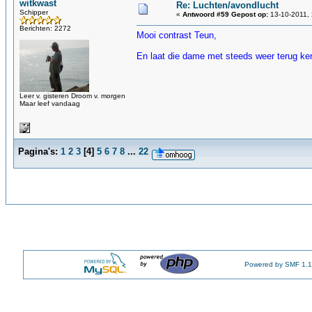
witkwast
Re: Luchten/avondlucht
Schipper
«
Antwoord #59 Gepost op:
13-10-2011, 
Berichten: 2272
Mooi contrast Teun,
En laat die dame met steeds weer terug ke
Leer v. gisteren Droom v. morgen
Maar leef vandaag
Pagina's:
1
2
3
[
4
]
5
6
7
8
...
22
Powered by SMF 1.1