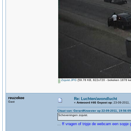
Zojuist.JPG
(59.78 KB, 822x720 - bekeken 1878 kee
reuzekee
Re: Luchten/avondlucht
Gast
«
Antwoord #46 Gepost op:
23-09-2011, 
Citaat van: GerardKnoester op 22-09-2011, 19:56:05
Scheveningen zojuist.
...
ff vragen of tripje de webcam een sopje