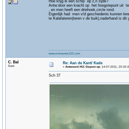
Hoe krijg ik een schip op z,n zijde?
Antw:door een kracht op het hoogstepunt uit te 
, en men heeft een driehoek,circle rond.
Eigenlijk had men v/d geschiedenis kunnen ler
te Kalafateren(teren v de buik),naderhand is dit 
www.enterprise103.com
C. Bal
Re: Aan de Kant/ Kade
Gast
«
Antwoord #61 Gepost op:
14-07-2011, 20:32:4
Sch 37