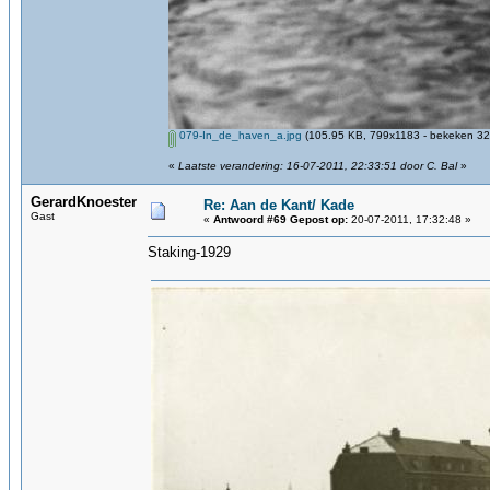
079-In_de_haven_a.jpg
(105.95 KB, 799x1183 - bekeken 329
«
Laatste verandering: 16-07-2011, 22:33:51 door C. Bal
»
GerardKnoester
Re: Aan de Kant/ Kade
Gast
«
Antwoord #69 Gepost op:
20-07-2011, 17:32:48 »
Staking-1929