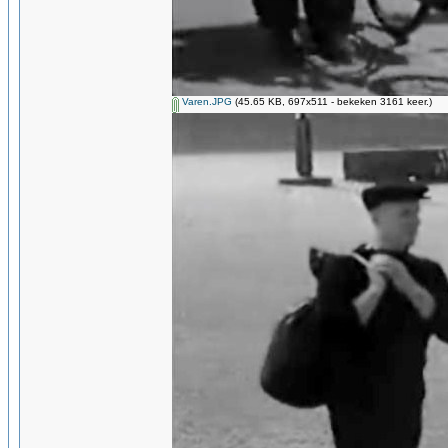
Varen.JPG
(45.65 KB, 697x511 - bekeken 3161 keer.)