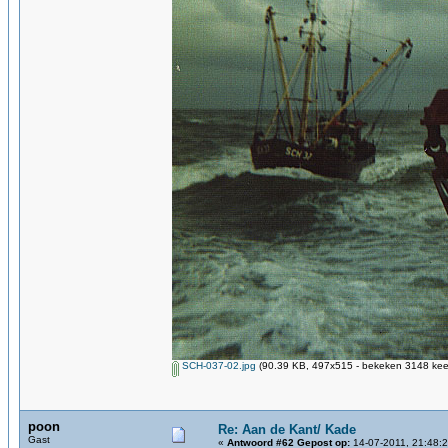
SCH-037-02.jpg
(90.39 KB, 497x515 - bekeken 3148 keer
poon
Re: Aan de Kant/ Kade
Gast
«
Antwoord #62 Gepost op:
14-07-2011, 21:48:2