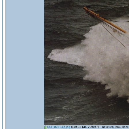
SCH-028-14a.jpg
(119.92 KB, 799x578 - bekeken 3048 keer.