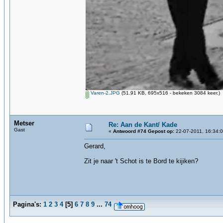
Varen-2.JPG
(51.91 KB, 695x516 - bekeken 3084 keer.)
Metser
Re: Aan de Kant/ Kade
Gast
«
Antwoord #74 Gepost op:
22-07-2011, 16:34:0
Gerard,
Zit je naar 't Schot is te Bord te kijiken?
Pagina's:
1
2
3
4
[
5
]
6
7
8
9
...
74