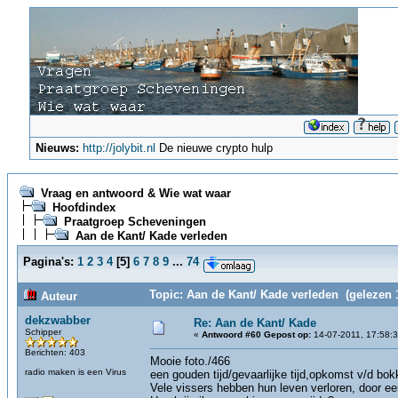
Nieuws:
http://jolybit.nl
De nieuwe crypto hulp
Vraag en antwoord & Wie wat waar
Hoofdindex
Praatgroep Scheveningen
Aan de Kant/ Kade verleden
Pagina's:
1
2
3
4
[
5
]
6
7
8
9
...
74
Topic: Aan de Kant/ Kade verleden (gelezen 
Auteur
dekzwabber
Re: Aan de Kant/ Kade
Schipper
«
Antwoord #60 Gepost op:
14-07-2011, 17:58:3
Berichten: 403
Mooie foto./466
radio maken is een Virus
een gouden tijd/gevaarlijke tijd,opkomst v/d bokk
Vele vissers hebben hun leven verloren, door e