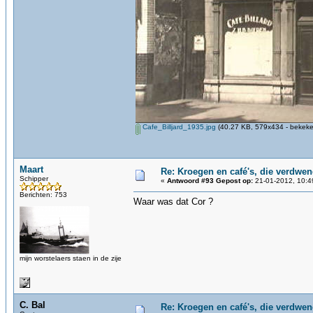
Cafe_Billjard_1935.jpg
(40.27 KB, 579x434 - bekeke
Maart
Re: Kroegen en café's, die verdwe
Schipper
«
Antwoord #93 Gepost op:
21-01-2012, 10:4
Berichten: 753
Waar was dat Cor ?
mijn worstelaers staen in de zije
C. Bal
Re: Kroegen en café's, die verdwe