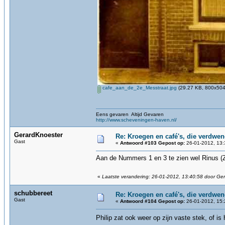
cafe_aan_de_2e_Messtraat.jpg
(29.27 KB, 800x504 
Eens gevaren Altijd Gevaren
http://www.scheveningen-haven.nl/
GerardKnoester
Re: Kroegen en café's, die verdwe
Gast
«
Antwoord #103 Gepost op:
26-01-2012, 13:
Aan de Nummers 1 en 3 te zien wel Rinus (Z
«
Laatste verandering: 26-01-2012, 13:40:58 door Ge
schubbereet
Re: Kroegen en café's, die verdwe
Gast
«
Antwoord #104 Gepost op:
26-01-2012, 15:
Philip zat ook weer op zijn vaste stek, of is