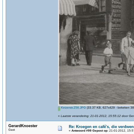
Keizerstr.256.JPG
(33.37 KB, 627x429 - bekeken 389
«
Laatste verandering: 21-01-2012, 15:55:12 door Ge
GerardKnoester
Re: Kroegen en café's, die verdwe
Gast
«
Antwoord #99 Gepost op:
21-01-2012, 15:5