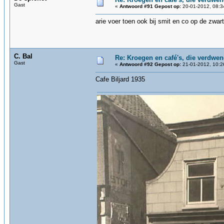
Gast
«
Antwoord #91 Gepost op:
20-01-2012, 08:3
arie voer toen ook bij smit en co op de zwar
C. Bal
Re: Kroegen en café's, die verdwe
Gast
«
Antwoord #92 Gepost op:
21-01-2012, 10:2
Cafe Biljard 1935