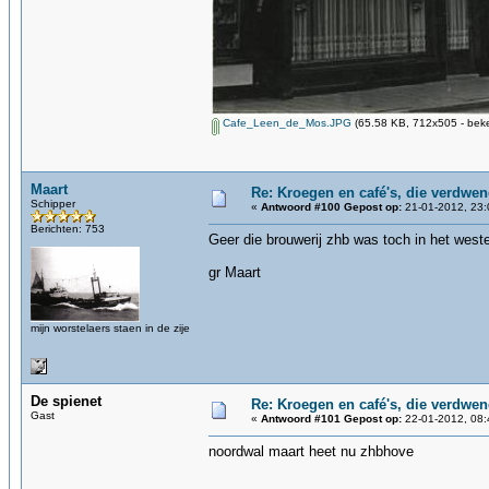
Cafe_Leen_de_Mos.JPG
(65.58 KB, 712x505 - beke
Maart
Re: Kroegen en café's, die verdwe
Schipper
«
Antwoord #100 Gepost op:
21-01-2012, 23:
Berichten: 753
Geer die brouwerij zhb was toch in het west
gr Maart
mijn worstelaers staen in de zije
De spienet
Re: Kroegen en café's, die verdwe
Gast
«
Antwoord #101 Gepost op:
22-01-2012, 08:
noordwal maart heet nu zhbhove