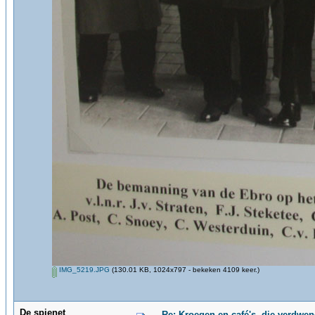
IMG_5219.JPG
(130.01 KB, 1024x797 - bekeken 4109 keer.)
De spienet
Re: Kroegen en café's, die verdwe