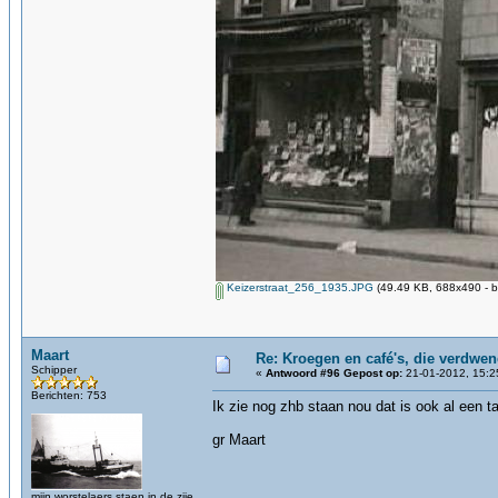
Keizerstraat_256_1935.JPG
(49.49 KB, 688x490 - b
Maart
Re: Kroegen en café's, die verdwe
Schipper
«
Antwoord #96 Gepost op:
21-01-2012, 15:2
Berichten: 753
Ik zie nog zhb staan nou dat is ook al een ta
gr Maart
mijn worstelaers staen in de zije