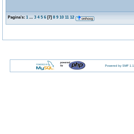
Pagina's:
1
...
3
4
5
6
[
7
]
8
9
10
11
12
Powered by SMF 1.1