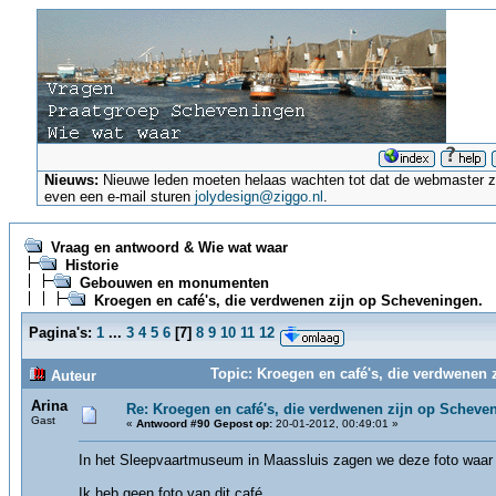
Nieuws:
Nieuwe leden moeten helaas wachten tot dat de webmaster ze a
even een e-mail sturen
jolydesign@ziggo.nl
.
Vraag en antwoord & Wie wat waar
Historie
Gebouwen en monumenten
Kroegen en café's, die verdwenen zijn op Scheveningen.
Pagina's:
1
...
3
4
5
6
[
7
]
8
9
10
11
12
Topic: Kroegen en café's, die verdwenen 
Auteur
Arina
Re: Kroegen en café's, die verdwenen zijn op Scheve
Gast
«
Antwoord #90 Gepost op:
20-01-2012, 00:49:01 »
In het Sleepvaartmuseum in Maassluis zagen we deze foto waar A
Ik heb geen foto van dit café...