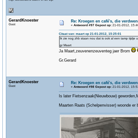
GerardKnoester
Re: Kroegen en café's, die verdwe
Gast
«
Antwoord #97 Gepost op:
21-01-2012, 15:4
Citaat van: maart op 21-01-2012, 15:25:01
Ik zie nog zhb staan nou dat is ook al een tamp tijdje 
gr Maart
Ja Maart,zeuvenenzeuventeg jaer Brom
Gr.Gerard
GerardKnoester
Re: Kroegen en café's, die verdwe
Gast
«
Antwoord #98 Gepost op:
21-01-2012, 15:5
Is later Fietsenzaak(Nieuwbouw) geworden,M
Maarten Raats (Schelpenvisser) woonde er 