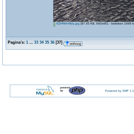
NZHRM-Hilda.jpg
(97.45 KB, 640x481 - bekeken 1949 ke
Pagina's:
1
...
33
34
35
36
[
37
]
Powered by SMF 1.1