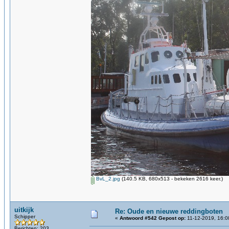
BvL_2.jpg
(140.5 KB, 680x513 - bekeken 2616 keer.)
uitkijk
Re: Oude en nieuwe reddingboten
Schipper
«
Antwoord #542 Gepost op:
11-12-2019, 16:0
Berichten: 203