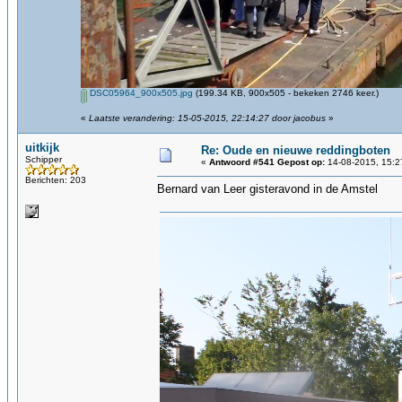
DSC05964_900x505.jpg
(199.34 KB, 900x505 - bekeken 2746 keer.)
«
Laatste verandering: 15-05-2015, 22:14:27 door jacobus
»
uitkijk
Re: Oude en nieuwe reddingboten
Schipper
«
Antwoord #541 Gepost op:
14-08-2015, 15:2
Berichten: 203
Bernard van Leer gisteravond in de Amstel