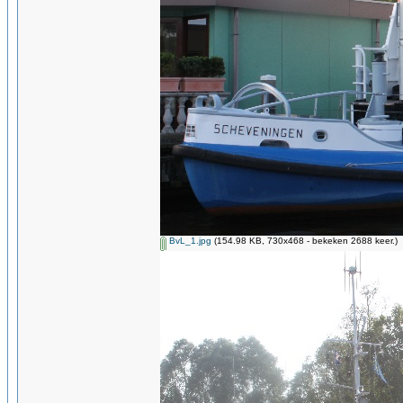
BvL_1.jpg
(154.98 KB, 730x468 - bekeken 2688 keer.)