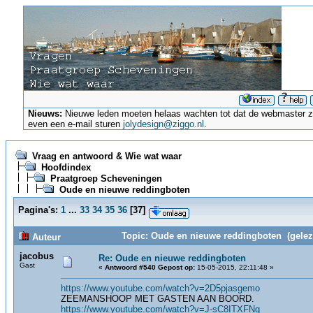
Nieuws:
Nieuwe leden moeten helaas wachten tot dat de webmaster ze a
even een e-mail sturen
jolydesign@ziggo.nl
.
Vraag en antwoord & Wie wat waar
Hoofdindex
Praatgroep Scheveningen
Oude en nieuwe reddingboten
Pagina's:
1
...
33
34
35
36
[
37
]
Topic: Oude en nieuwe reddingboten (gelez
Auteur
jacobus
Re: Oude en nieuwe reddingboten
Gast
«
Antwoord #540 Gepost op:
15-05-2015, 22:11:48 »
https://www.youtube.com/watch?v=2D5pjasgemo
ZEEMANSHOOP MET GASTEN AAN BOORD.
https://www.youtube.com/watch?v=J-sC8ITXFNg