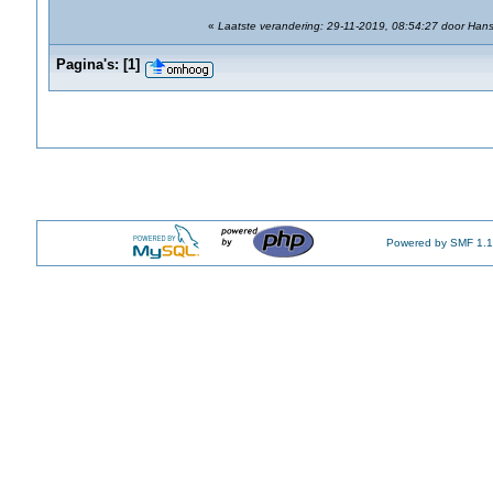
«
Laatste verandering: 29-11-2019, 08:54:27 door Han
Pagina's:
[
1
]
Powered by SMF 1.1