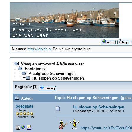
Nieuws:
http://jolybit.nl
De nieuwe crypto hulp
Vraag en antwoord & Wie wat waar
Hoofdindex
Praatgroep Scheveningen
Hu slopen op Scheveningen
Pagina's:
[
1
]
Topic: Hu slopen op Scheveningen (gelez
Auteur
boegstate
Hu slopen op Scheveningen
Schipper
«
Gepost op:
28-11-2019, 22:05:59 »
Berichten: 159
https://youtu.be/zRvGVdu0Kr