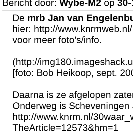
Bericht door:
Wybe-M2
op
30-
De
mrb Jan van Engelenb
hier: http://www.knrmweb.
voor meer foto's/info.
(http://img180.imageshack.
[foto: Bob Heikoop, sept. 20
Daarna is ze afgelopen zat
Onderweg is Scheveningen
http://www.knrm.nl/30waar_
TheArticle=12573&hm=1