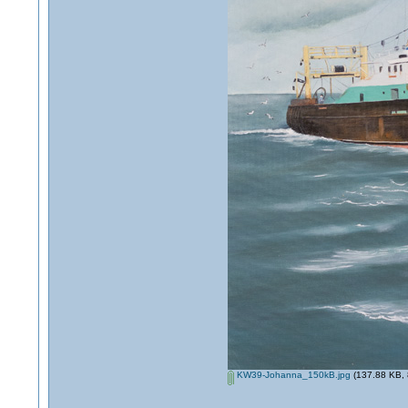
KW39-Johanna_150kB.jpg
(137.88 KB, 