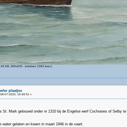
.93 KB, 800x635 - bekeken 2363 keer.)
wler plaatjes
08-07-2020, 16:49:51 »
ls St. Mark gebouwd onder nr 1310 bij de Engelse werf Cochranes of Selby te
e water gelaten en kwam in maart 1946 in de vaart.