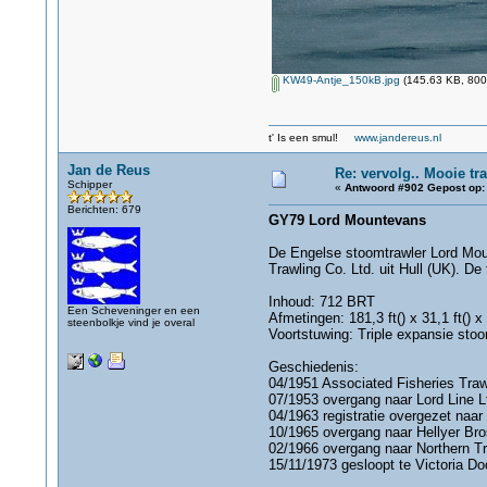
KW49-Antje_150kB.jpg
(145.63 KB, 800
t' Is een smul!
www.jandereus.nl
Jan de Reus
Re: vervolg.. Mooie tra
Schipper
«
Antwoord #902 Gepost op:
Berichten: 679
GY79 Lord Mountevans
De Engelse stoomtrawler Lord Moun
Trawling Co. Ltd. uit Hull (UK). D
Inhoud: 712 BRT
Een Scheveninger en een
Afmetingen: 181,3 ft() x 31,1 ft() x 
steenbolkje vind je overal
Voortstuwing: Triple expansie st
Geschiedenis:
04/1951 Associated Fisheries Trawl
07/1953 overgang naar Lord Line Lt
04/1963 registratie overgezet naa
10/1965 overgang naar Hellyer Bros
02/1966 overgang naar Northern Tr
15/11/1973 gesloopt te Victoria Do