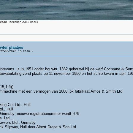
x630 - bekeken 2383 keer.)
wler plaatjes
27-06-2020, 15:17:07 »
tevans is in 1951 onder bouwnr. 1362 gebouwd bij de werf Cochrane & Sons 
e tewaterlating vond plaats op 11 november 1950 en het schip kwam in april 1
15,1 ft()
oommachine met een vermogen van 1000 ipk fabrikaat Amos & Smith Ltd
ing Co. Ltd., Hull
d., Hull
r Grimsby; nieuwe registratienummer wordt H79
. Ltd.
awlers Ltd., Grimsby
ck Slipway, Hull door Albert Drape & Son Ltd