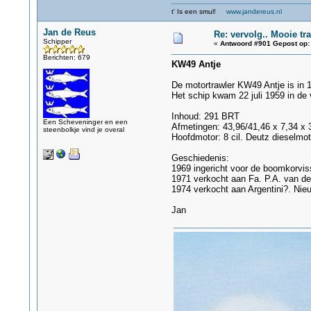
t' Is een smul!
www.jandereus.nl
Jan de Reus
Re: vervolg.. Mooie tra
Schipper
«
Antwoord #901 Gepost op:
Berichten: 679
KW49 Antje
De motortrawler KW49 Antje is in 
Het schip kwam 22 juli 1959 in de 
Inhoud: 291 BRT
Een Scheveninger en een
Afmetingen: 43,96/41,46 x 7,34 x 
steenbolkje vind je overal
Hoofdmotor: 8 cil. Deutz dieselm
Geschiedenis:
1969 ingericht voor de boomkorviss
1971 verkocht aan Fa. P.A. van d
1974 verkocht aan Argentini?. Ni
Jan