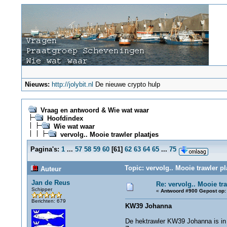
Nieuws:
http://jolybit.nl
De nieuwe crypto hulp
Vraag en antwoord & Wie wat waar
Hoofdindex
Wie wat waar
vervolg.. Mooie trawler plaatjes
Pagina's:
1
...
57
58
59
60
[
61
]
62
63
64
65
...
75
Topic: vervolg.. Mooie trawler p
Auteur
Jan de Reus
Re: vervolg.. Mooie tra
Schipper
«
Antwoord #900 Gepost op:
Berichten: 679
KW39 Johanna
De hektrawler KW39 Johanna is in 