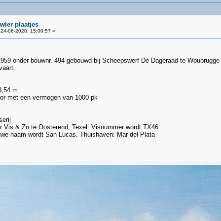
wler plaatjes
24-06-2020, 15:00:57 »
1959 onder bouwnr. 494 gebouwd bij Scheepswerf De Dageraad te Woubrugge vo
vaart.
3,54 m
otor met een vermogen van 1000 pk
erij
er Vis & Zn te Oosterend, Texel. Visnummer wordt TX46
euwe naam wordt San Lucas. Thuishaven: Mar del Plata