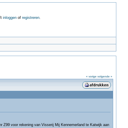
ft
inloggen
of
registreren
.
« vorige
volgende »
 Z99 voor rekening van Visserij Mij Kennemerland te Katwijk aan