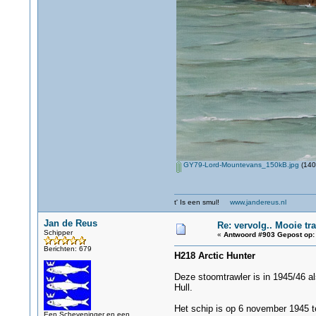
GY79-Lord-Mountevans_150kB.jpg
(140
t' Is een smul!
www.jandereus.nl
Jan de Reus
Re: vervolg.. Mooie tra
Schipper
«
Antwoord #903 Gepost op:
Berichten: 679
H218 Arctic Hunter
Deze stoomtrawler is in 1945/46 a
Hull.
Het schip is op 6 november 1945 t
Een Scheveninger en een