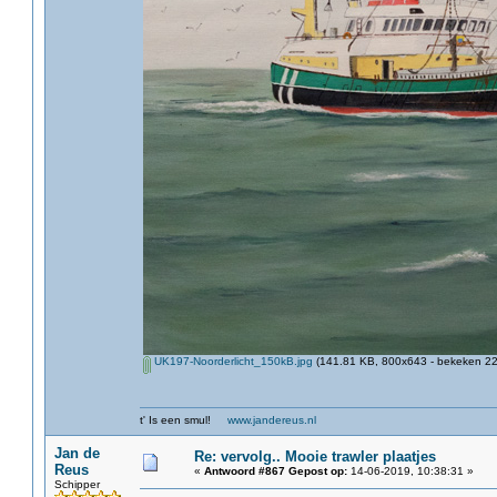
UK197-Noorderlicht_150kB.jpg
(141.81 KB, 800x643 - bekeken 22
t' Is een smul!
www.jandereus.nl
Jan de
Re: vervolg.. Mooie trawler plaatjes
Reus
«
Antwoord #867 Gepost op:
14-06-2019, 10:38:31 »
Schipper