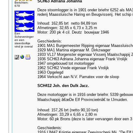
SCH63 Adriana Johanna
Berichten:
679
Deze stoomlogger is in 1901 onder briefnr 6252 als MA
rederij Maassluische Haring en Beugvisserij. Het schip 
Inhoud: 162,85 brt netto 84,89 ton
Afmetingen: 32,65 x 6,73 x 3,25 m
Motor: 200 pk 4 cil. Deutz bouwjaar 1946
Een
Scheveninger
en een
Geschiedenis:
steenbolkje
1901 MA1 Burgemeester Ripping eigenaar Maassluische
vind je overal
1929 MA1 Martina eigenaar M. Dirkzwager
1933 VL17 Morgenster eigenaar Visserij Maatschappij Z
1936 SCH63 Adriana Johanna eigenaar Frank Vrolijk
1947 omgebouwd tot motorlogger
1962 SCH62 Vrede eigenaar Frank Vrolijk
1963 Opgelegd
1964 Verkocht aan N.V. Pamatex voor de sloop
SCH412 Joh. den Dulk Jacz.
Deze motorlogger is in 1916 onder briefnr. 5339 gebouwd
Maatschappij â€œDe Elf Provincieënâ€ te IJmuiden.
Inhoud: 157,26 brt (netto 90,10 ton)
Afmetingen: 33,29 x 6,65 x 2,80 m
Motor: 60 pk Brons (deze is later vervangen door een 3 
Geschiedenis:
1916 IJM47 Krijntje eigenaar Zeevisscherij Mij. "De Elf