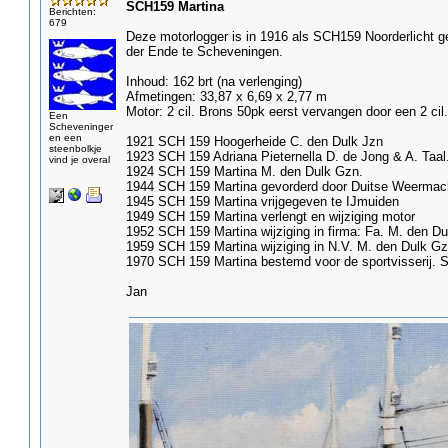
SCH159 Martina
Berichten:
679
Deze motorlogger is in 1916 als SCH159 Noorderlicht ge
der Ende te Scheveningen.
Inhoud: 162 brt (na verlenging)
Afmetingen: 33,87 x 6,69 x 2,77 m
Motor: 2 cil. Brons 50pk eerst vervangen door een 2 cil
Een
Scheveninger
en een
1921 SCH 159 Hoogerheide C. den Dulk Jzn
steenbolkje
1923 SCH 159 Adriana Pieternella D. de Jong & A. Taal
vind je overal
1924 SCH 159 Martina M. den Dulk Gzn.
1944 SCH 159 Martina gevorderd door Duitse Weermac
1945 SCH 159 Martina vrijgegeven te IJmuiden
1949 SCH 159 Martina verlengt en wijziging motor
1952 SCH 159 Martina wijziging in firma: Fa. M. den Du
1959 SCH 159 Martina wijziging in N.V. M. den Dulk Gz
1970 SCH 159 Martina bestemd voor de sportvisserij. Sp
Jan