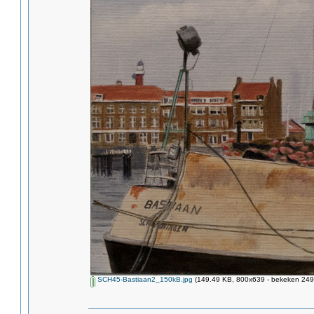
SCH45-Bastiaan2_150kB.jpg
(149.49 KB, 800x639 - bekeken 2494