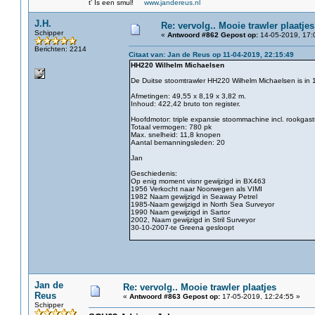
t' Is een smul!
www.jandereus.nl
J.H.
Re: vervolg.. Mooie trawler plaatjes
Schipper
«
Antwoord #862 Gepost op:
14-05-2019, 17:
Berichten: 2214
Citaat van: Jan de Reus op 11-04-2019, 22:15:49
HH220 Wilhelm Michaelsen
De Duitse stoomtrawler HH220 Wilhelm Michaelsen is in 
Afmetingen: 49,55 x 8,19 x 3,82 m.
Inhoud: 422,42 bruto ton register.
Hoofdmotor: triple expansie stoommachine incl. rookgast
Totaal vermogen: 780 pk
Max. snelheid: 11,8 knopen
Aantal bemanningsleden: 20
Jan
Geschiedenis:
Op enig moment visnr gewijzigd in BX463
1956 Verkocht naar Noorwegen als VIMI
1982 Naam gewijzigd in Seaway Petrel
1985-Naam gewijzigd in North Sea Surveyor
1990 Naam gewijzigd in Sartor
2002, Naam gewijzigd in Stril Surveyor
30-10-2007-te Greena gesloopt
Jan de
Re: vervolg.. Mooie trawler plaatjes
Reus
«
Antwoord #863 Gepost op:
17-05-2019, 12:24:55 »
Schipper