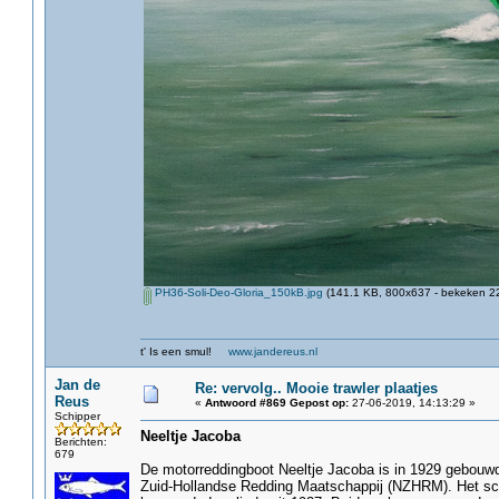
PH36-Soli-Deo-Gloria_150kB.jpg
(141.1 KB, 800x637 - bekeken 22
t' Is een smul!
www.jandereus.nl
Jan de
Re: vervolg.. Mooie trawler plaatjes
Reus
«
Antwoord #869 Gepost op:
27-06-2019, 14:13:29 »
Schipper
Neeltje Jacoba
Berichten:
679
De motorreddingboot Neeltje Jacoba is in 1929 gebouwd 
Zuid-Hollandse Redding Maatschappij (NZHRM). Het sc