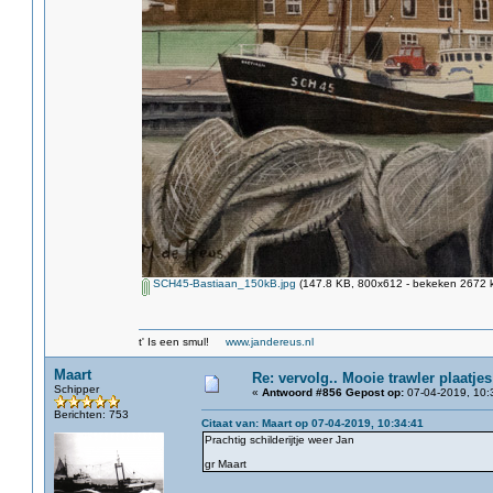
SCH45-Bastiaan_150kB.jpg
(147.8 KB, 800x612 - bekeken 2672 k
t' Is een smul!
www.jandereus.nl
Maart
Re: vervolg.. Mooie trawler plaatjes
Schipper
«
Antwoord #856 Gepost op:
07-04-2019, 10:
Berichten: 753
Citaat van: Maart op 07-04-2019, 10:34:41
Prachtig schilderijtje weer Jan
gr Maart