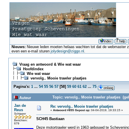
Nieuws:
Nieuwe leden moeten helaas wachten tot dat de webmaster ze a
even een e-mail sturen
jolydesign@ziggo.nl
.
Vraag en antwoord & Wie wat waar
Hoofdindex
Wie wat waar
vervolg.. Mooie trawler plaatjes
Pagina's:
1
...
54
55
56
57
[
58
]
59
60
61
62
...
75
Topic: vervolg.. Mooie trawler plaatjes (ge
Auteur
Jan de
Re: vervolg.. Mooie trawler plaatjes
Reus
«
Antwoord #855 Gepost op:
04-04-2019, 19:33:15 »
Schipper
SCH45 Bastiaan
Berichten:
679
Deze motortrawler werd in 1963 gebouwd te Scheveningen