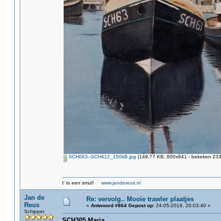
SCH063--SCH412_150kB.jpg
(149.77 KB, 800x641 - bekeken 2337
t' Is een smul!
www.jandereus.nl
Jan de
Re: vervolg.. Mooie trawler plaatjes
Reus
«
Antwoord #864 Gepost op:
24-05-2019, 20:03:40 »
Schipper
SCH305 Maria