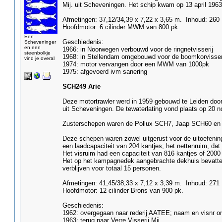
Mij. uit Scheveningen. Het schip kwam op 13 april 1963 
Afmetingen: 37,12/34,39 x 7,22 x 3,65 m. Inhoud: 260
Hoofdmotor: 6 cilinder MWM van 800 pk.
Een
Geschiedenis:
Scheveninger
en een
1966: in Noorwegen verbouwd voor de ringnetvisserij
steenbolkje
1968: in Stellendam omgebouwd voor de boomkorvisser
vind je overal
1974: motor vervangen door een MWM van 1000pk
1975: afgevoerd ivm sanering
SCH249 Arie
Deze motortrawler werd in 1959 gebouwd te Leiden door
uit Scheveningen. De tewaterlating vond plaats op 20 n
Zusterschepen waren de Pollux SCH7, Jaap SCH60 en 
Deze schepen waren zowel uitgerust voor de uitoefening 
een laadcapaciteit van 204 kantjes; het nettenruim, da
Het visruim had een capaciteit van 816 kantjes of 200
Het op het kampagnedek aangebrachte dekhuis bevatt
verblijven voor totaal 15 personen.
Afmetingen: 41,45/38,33 x 7,12 x 3,39 m. Inhoud: 271
Hoofdmotor: 12 cilinder Brons van 900 pk.
Geschiedenis:
1962: overgegaan naar rederij AATEE; naam en visnr o
1963: terug naar Verre Visserij Mij.