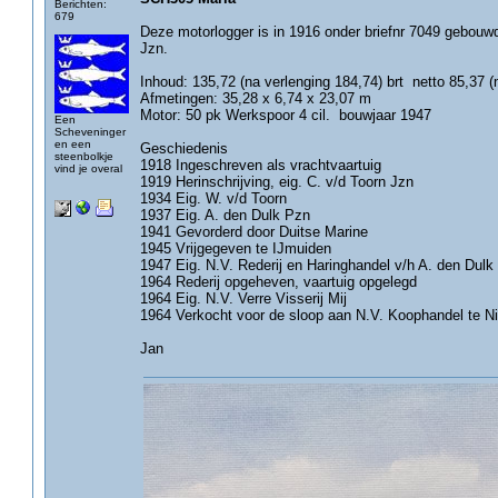
Berichten:
679
Deze motorlogger is in 1916 onder briefnr 7049 gebouwd 
Jzn.
Inhoud: 135,72 (na verlenging 184,74) brt netto 85,37 (
Afmetingen: 35,28 x 6,74 x 23,07 m
Motor: 50 pk Werkspoor 4 cil. bouwjaar 1947
Een
Scheveninger
en een
Geschiedenis
steenbolkje
1918 Ingeschreven als vrachtvaartuig
vind je overal
1919 Herinschrijving, eig. C. v/d Toorn Jzn
1934 Eig. W. v/d Toorn
1937 Eig. A. den Dulk Pzn
1941 Gevorderd door Duitse Marine
1945 Vrijgegeven te IJmuiden
1947 Eig. N.V. Rederij en Haringhandel v/h A. den Dulk
1964 Rederij opgeheven, vaartuig opgelegd
1964 Eig. N.V. Verre Visserij Mij
1964 Verkocht voor de sloop aan N.V. Koophandel te N
Jan