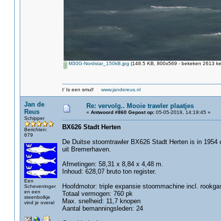
M30G-Nordstar_150kB.jpg
(148.5 KB, 800x569 - bekeken 2613 kee
t' Is een smul!
www.jandereus.nl
Jan de
Re: vervolg.. Mooie trawler plaatjes
Reus
«
Antwoord #860 Gepost op:
05-05-2019, 14:19:45 »
Schipper
BX626 Stadt Herten
Berichten:
679
De Duitse stoomtrawler BX626 Stadt Herten is in 1954 
uit Bremerhaven.
Afmetingen: 58,31 x 8,84 x 4,48 m.
Inhoud: 628,07 bruto ton register.
Een
Hoofdmotor: triple expansie stoommachine incl. rookgas
Scheveninger
en een
Totaal vermogen: 760 pk
steenbolkje
Max. snelheid: 11,7 knopen
vind je overal
Aantal bemanningsleden: 24