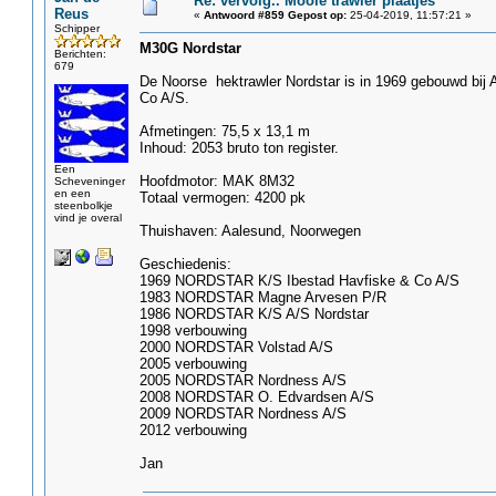
Re: vervolg.. Mooie trawler plaatjes
Reus
«
Antwoord #859 Gepost op:
25-04-2019, 11:57:21 »
Schipper
M30G Nordstar
Berichten:
679
De Noorse hektrawler Nordstar is in 1969 gebouwd bij 
Co A/S.
Afmetingen: 75,5 x 13,1 m
Inhoud: 2053 bruto ton register.
Een
Hoofdmotor: MAK 8M32
Scheveninger
en een
Totaal vermogen: 4200 pk
steenbolkje
vind je overal
Thuishaven: Aalesund, Noorwegen
Geschiedenis:
1969 NORDSTAR K/S Ibestad Havfiske & Co A/S
1983 NORDSTAR Magne Arvesen P/R
1986 NORDSTAR K/S A/S Nordstar
1998 verbouwing
2000 NORDSTAR Volstad A/S
2005 verbouwing
2005 NORDSTAR Nordness A/S
2008 NORDSTAR O. Edvardsen A/S
2009 NORDSTAR Nordness A/S
2012 verbouwing
Jan