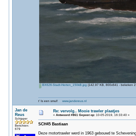
BX626-Stadt-Herten_150kB.jpg
(142.97 KB, 800x641 - bekeken 23
t' Is een smul!
www.jandereus.nl
Jan de
Re: vervolg.. Mooie trawler plaatjes
Reus
«
Antwoord #861 Gepost op:
10-05-2019, 16:33:40 »
Schipper
SCH45 Bastiaan
Berichten:
679
Deze motortrawler werd in 1963 gebouwd te Scheveningen