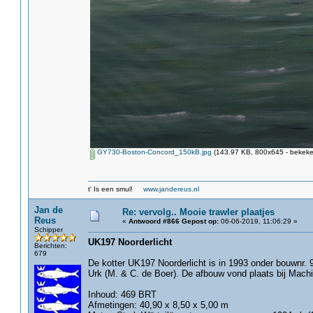
GY730-Boston-Concord_150kB.jpg
(143.97 KB, 800x645 - bekeke
t' Is een smul!
www.jandereus.nl
Jan de
Re: vervolg.. Mooie trawler plaatjes
Reus
«
Antwoord #866 Gepost op:
06-06-2019, 11:06:29 »
Schipper
UK197 Noorderlicht
Berichten:
679
De kotter UK197 Noorderlicht is in 1993 onder bouwnr.
Urk (M. & C. de Boer). De afbouw vond plaats bij Mach
Inhoud: 469 BRT
Afmetingen: 40,90 x 8,50 x 5,00 m