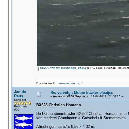
HH220-Wilhelm-Michaelsen_15.jpg
(137.21 KB, 800x636 - bekeken
t' Is een smul!
www.jandereus.nl
Jan de
Re: vervolg.. Mooie trawler plaatjes
Reus
«
Antwoord #858 Gepost op:
19-04-2019, 21:06:10 »
Schipper
BX628 Christian Homann
Berichten:
679
De Duitse stoomtrawler BX628 Christian Homann is in 1
van reederei Grundmann & Gröschel uit Bremerhaven.
Afmetingen: 55,57 x 8,56 x 4,32 m.