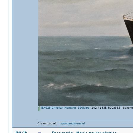
BX628-Christian-Homann_150k.jpg
(142.41 KB, 800x632 - bekeken
t' Is een smul!
www.jandereus.nl
Jan de