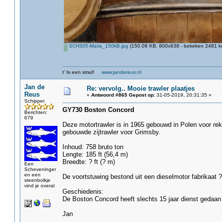
SCH305-Maria_150kB.jpg
(150.08 KB, 800x638 - bekeken 2481 ke
t' Is een smul!
www.jandereus.nl
Jan de
Re: vervolg.. Mooie trawler plaatjes
Reus
«
Antwoord #865 Gepost op:
31-05-2019, 20:31:35 »
Schipper
GY730 Boston Concord
Berichten:
679
Deze motortrawler is in 1965 gebouwd in Polen voor re
gebouwde zijtrawler voor Grimsby.
Inhoud: 758 bruto ton
Lengte: 185 ft (56,4 m)
Breedte: ? ft (? m)
Een
Scheveninger
en een
De voortstuwing bestond uit een dieselmotor fabrikaat ?
steenbolkje
vind je overal
Geschiedenis:
De Boston Concord heeft slechts 15 jaar dienst gedaan e
Jan