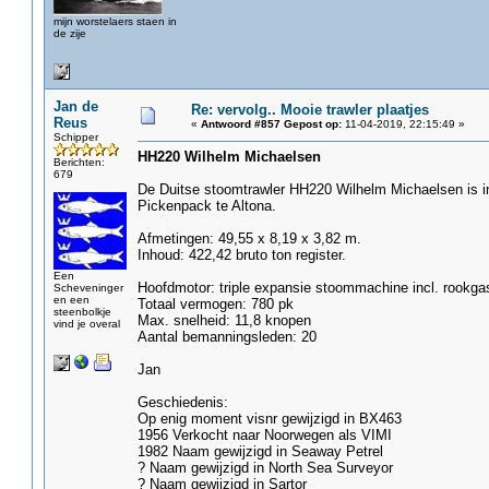
mijn worstelaers staen in
de zije
Jan de
Re: vervolg.. Mooie trawler plaatjes
Reus
«
Antwoord #857 Gepost op:
11-04-2019, 22:15:49 »
Schipper
HH220 Wilhelm Michaelsen
Berichten:
679
De Duitse stoomtrawler HH220 Wilhelm Michaelsen is i
Pickenpack te Altona.
Afmetingen: 49,55 x 8,19 x 3,82 m.
Inhoud: 422,42 bruto ton register.
Een
Hoofdmotor: triple expansie stoommachine incl. rookgas
Scheveninger
en een
Totaal vermogen: 780 pk
steenbolkje
Max. snelheid: 11,8 knopen
vind je overal
Aantal bemanningsleden: 20
Jan
Geschiedenis:
Op enig moment visnr gewijzigd in BX463
1956 Verkocht naar Noorwegen als VIMI
1982 Naam gewijzigd in Seaway Petrel
? Naam gewijzigd in North Sea Surveyor
? Naam gewijzigd in Sartor