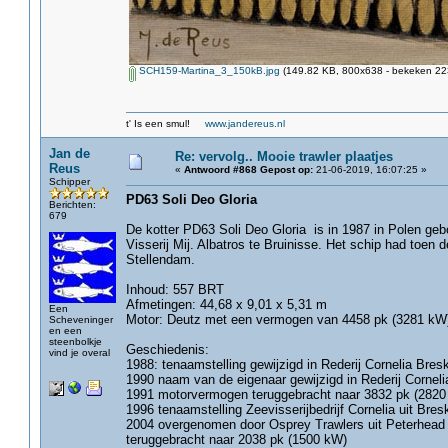
SCH159-Martina_3_150kB.jpg
(149.82 KB, 800x638 - bekeken 223
t' Is een smul!
www.jandereus.nl
Jan de
Re: vervolg.. Mooie trawler plaatjes
Reus
«
Antwoord #868 Gepost op:
21-06-2019, 16:07:25 »
Schipper
PD63 Soli Deo Gloria
Berichten:
679
De kotter PD63 Soli Deo Gloria is in 1987 in Polen ge
Visserij Mij. Albatros te Bruinisse. Het schip had toe
Stellendam.
Inhoud: 557 BRT
Afmetingen: 44,68 x 9,01 x 5,31 m
Een
Motor: Deutz met een vermogen van 4458 pk (3281 kW
Scheveninger
en een
steenbolkje
Geschiedenis:
vind je overal
1988: tenaamstelling gewijzigd in Rederij Cornelia Bres
1990 naam van de eigenaar gewijzigd in Rederij Corneli
1991 motorvermogen teruggebracht naar 3832 pk (2820
1996 tenaamstelling Zeevisserijbedrijf Cornelia uit Bre
2004 overgenomen door Osprey Trawlers uit Peterhead 
teruggebracht naar 2038 pk (1500 kW)