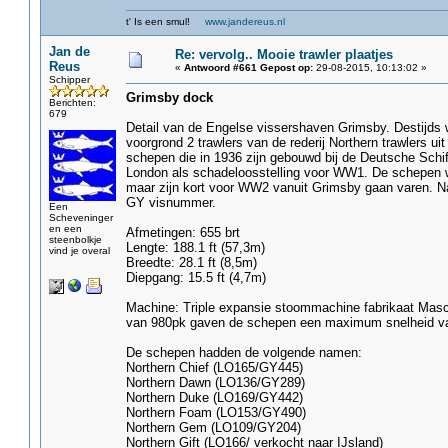
t' Is een smul!
www.jandereus.nl
Jan de
Re: vervolg.. Mooie trawler plaatjes
Reus
«
Antwoord #661 Gepost op:
29-08-2015, 10:13:02 »
Schipper
Grimsby dock
Berichten:
679
Detail van de Engelse vissershaven Grimsby. Destijds
voorgrond 2 trawlers van de rederij Northern trawlers u
schepen die in 1936 zijn gebouwd bij de Deutsche Sc
London als schadeloosstelling voor WW1. De schepen w
maar zijn kort voor WW2 vanuit Grimsby gaan varen. Na
GY visnummer.
Een
Scheveninger
en een
Afmetingen: 655 brt
steenbolkje
Lengte: 188.1 ft (57,3m)
vind je overal
Breedte: 28.1 ft (8,5m)
Diepgang: 15.5 ft (4,7m)
Machine: Triple expansie stoommachine fabrikaat Mas
van 980pk gaven de schepen een maximum snelheid v
De schepen hadden de volgende namen:
Northern Chief (LO165/GY445)
Northern Dawn (LO136/GY289)
Northern Duke (LO169/GY442)
Northern Foam (LO153/GY490)
Northern Gem (LO109/GY204)
Northern Gift (LO166/ verkocht naar IJsland)