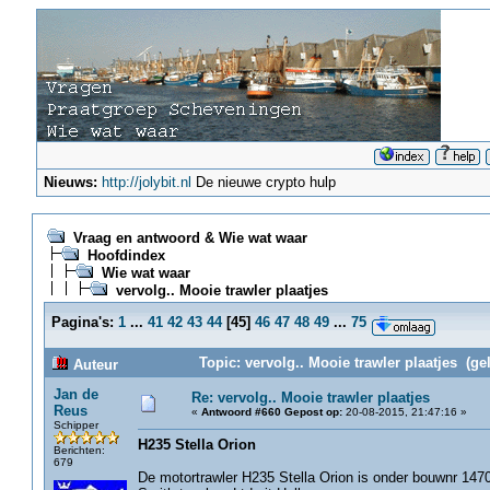
Nieuws:
http://jolybit.nl
De nieuwe crypto hulp
Vraag en antwoord & Wie wat waar
Hoofdindex
Wie wat waar
vervolg.. Mooie trawler plaatjes
Pagina's:
1
...
41
42
43
44
[
45
]
46
47
48
49
...
75
Topic: vervolg.. Mooie trawler plaatjes (ge
Auteur
Jan de
Re: vervolg.. Mooie trawler plaatjes
Reus
«
Antwoord #660 Gepost op:
20-08-2015, 21:47:16 »
Schipper
H235 Stella Orion
Berichten:
679
De motortrawler H235 Stella Orion is onder bouwnr 147