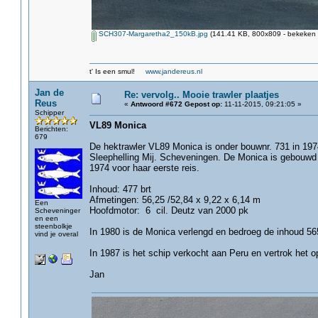
SCH307-Margaretha2_150kB.jpg
(141.41 KB, 800x809 - bekeken 
t' Is een smul!
www.jandereus.nl
Jan de
Re: vervolg.. Mooie trawler plaatjes
Reus
«
Antwoord #672 Gepost op:
11-11-2015, 09:21:05 »
Schipper
VL89 Monica
Berichten:
679
De hektrawler VL89 Monica is onder bouwnr. 731 in 19
Sleephelling Mij. Scheveningen. De Monica is gebouwd v
1974 voor haar eerste reis.
Inhoud: 477 brt
Afmetingen: 56,25 /52,84 x 9,22 x 6,14 m
Een
Hoofdmotor: 6 cil. Deutz van 2000 pk
Scheveninger
en een
steenbolkje
In 1980 is de Monica verlengd en bedroeg de inhoud 565
vind je overal
In 1987 is het schip verkocht aan Peru en vertrok het
Jan