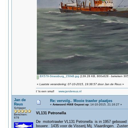
BX579-Strassburg_150kB.jpg
(139.28 KB, 800x628 - bekeken 305
«
Laatste verandering: 07-10-2015, 19:38:57 door Jan de Reus
»
t' Is een smul!
www.jandereus.nl
Jan de
Re: vervolg.. Mooie trawler plaatjes
Reus
«
Antwoord #668 Gepost op:
14-10-2015, 21:16:27 »
Schipper
VL131 Petronella
Berichten:
679
De motortrawler VL131 Petronella is in 1957 gebouwd b
bouwnr. 1435 voor de Visserij Mij. Vlaardingen. Zuste