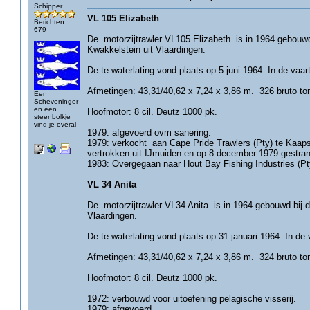
Schipper
VL 105 Elizabeth
Berichten:
679
De motorzijtrawler VL105 Elizabeth is in 1964 gebouwd 
Kwakkelstein uit Vlaardingen.
De te waterlating vond plaats op 5 juni 1964. In de vaar
Afmetingen: 43,31/40,62 x 7,24 x 3,86 m. 326 bruto ton 
Een
Scheveninger
en een
Hoofmotor: 8 cil. Deutz 1000 pk.
steenbolkje
vind je overal
1979: afgevoerd ovm sanering.
1979: verkocht aan Cape Pride Trawlers (Pty) te Kaap
vertrokken uit IJmuiden en op 8 december 1979 gestran
1983: Overgegaan naar Hout Bay Fishing Industries (Pt
VL 34 Anita
De motorzijtrawler VL34 Anita is in 1964 gebouwd bij d
Vlaardingen.
De te waterlating vond plaats op 31 januari 1964. In de 
Afmetingen: 43,31/40,62 x 7,24 x 3,86 m. 324 bruto ton 
Hoofmotor: 8 cil. Deutz 1000 pk.
1972: verbouwd voor uitoefening pelagische visserij.
1979: afgevoerd.