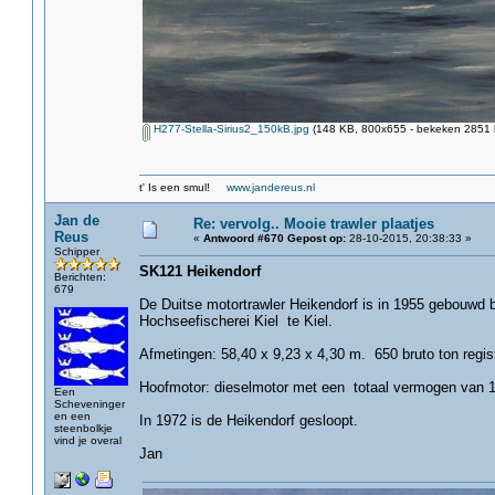
H277-Stella-Sirius2_150kB.jpg
(148 KB, 800x655 - bekeken 2851 k
t' Is een smul!
www.jandereus.nl
Jan de
Re: vervolg.. Mooie trawler plaatjes
Reus
«
Antwoord #670 Gepost op:
28-10-2015, 20:38:33 »
Schipper
SK121 Heikendorf
Berichten:
679
De Duitse motortrawler Heikendorf is in 1955 gebouwd b
Hochseefischerei Kiel te Kiel.
Afmetingen: 58,40 x 9,23 x 4,30 m. 650 bruto ton regist
Hoofmotor: dieselmotor met een totaal vermogen van 
Een
Scheveninger
en een
In 1972 is de Heikendorf gesloopt.
steenbolkje
vind je overal
Jan