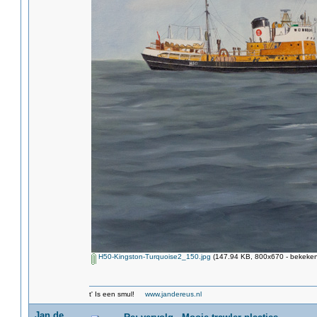
H50-Kingston-Turquoise2_150.jpg
(147.94 KB, 800x670 - bekeken
t' Is een smul!
www.jandereus.nl
Jan de