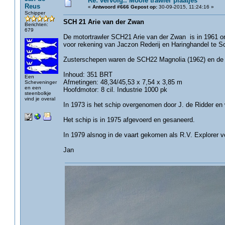
Re: vervolg.. Mooie trawler plaatjes
Reus
«
Antwoord #666 Gepost op:
30-09-2015, 11:24:16 »
Schipper
SCH 21 Arie van der Zwan
Berichten:
679
De motortrawler SCH21 Arie van der Zwan is in 1961 
voor rekening van Jaczon Rederij en Haringhandel te S
Zusterschepen waren de SCH22 Magnolia (1962) en de 
Inhoud: 351 BRT
Een
Afmetingen: 48,34/45,53 x 7,54 x 3,85 m
Scheveninger
en een
Hoofdmotor: 8 cil. Industrie 1000 pk
steenbolkje
vind je overal
In 1973 is het schip overgenomen door J. de Ridder en
Het schip is in 1975 afgevoerd en gesaneerd.
In 1979 alsnog in de vaart gekomen als R.V. Explorer
Jan