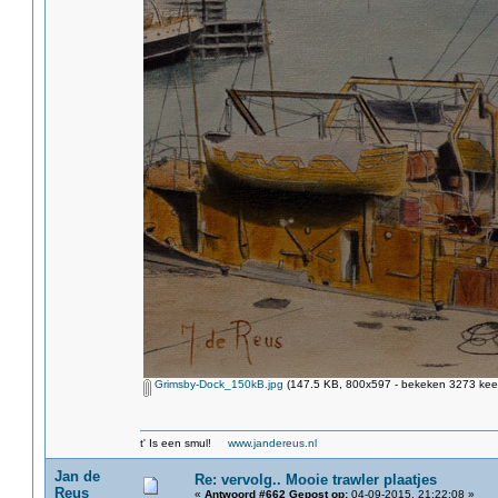
Grimsby-Dock_150kB.jpg
(147.5 KB, 800x597 - bekeken 3273 keer
t' Is een smul!
www.jandereus.nl
Jan de
Re: vervolg.. Mooie trawler plaatjes
Reus
«
Antwoord #662 Gepost op:
04-09-2015, 21:22:08 »