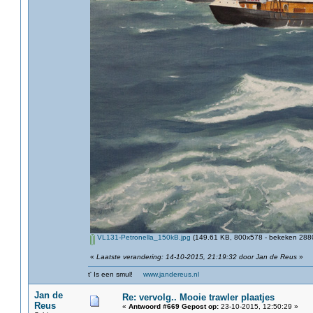
VL131-Petronella_150kB.jpg
(149.61 KB, 800x578 - bekeken 2880
«
Laatste verandering: 14-10-2015, 21:19:32 door Jan de Reus
»
t' Is een smul!
www.jandereus.nl
Jan de
Re: vervolg.. Mooie trawler plaatjes
Reus
«
Antwoord #669 Gepost op:
23-10-2015, 12:50:29 »