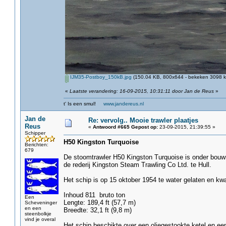
IJM35-Postboy_150kB.jpg
(150.04 KB, 800x644 - bekeken 3098 ke
«
Laatste verandering: 16-09-2015, 10:31:11 door Jan de Reus
»
t' Is een smul!
www.jandereus.nl
Jan de
Re: vervolg.. Mooie trawler plaatjes
Reus
«
Antwoord #665 Gepost op:
23-09-2015, 21:39:55 »
Schipper
H50 Kingston Turquoise
Berichten:
679
De stoomtrawler H50 Kingston Turquoise is onder bouw
de rederij Kingston Steam Trawling Co Ltd. te Hull.
Het schip is op 15 oktober 1954 te water gelaten en kwa
Inhoud 811 bruto ton
Een
Lengte: 189,4 ft (57,7 m)
Scheveninger
en een
Breedte: 32,1 ft (9,8 m)
steenbolkje
vind je overal
Het schip beschikte over een oliegestookte ketel en 