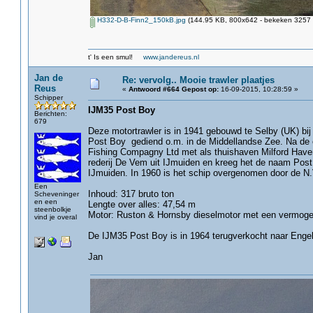
H332-D-B-Finn2_150kB.jpg
(144.95 KB, 800x642 - bekeken 3257 k
t' Is een smul!
www.jandereus.nl
Jan de
Re: vervolg.. Mooie trawler plaatjes
Reus
«
Antwoord #664 Gepost op:
16-09-2015, 10:28:59 »
Schipper
IJM35 Post Boy
Berichten:
679
Deze motortrawler is in 1941 gebouwd te Selby (UK) bi
Post Boy gediend o.m. in de Middellandse Zee. Na de oo
Fishing Compagny Ltd met als thuishaven Milford Have
rederij De Vem uit IJmuiden en kreeg het de naam Post
IJmuiden. In 1960 is het schip overgenomen door de N.
Een
Inhoud: 317 bruto ton
Scheveninger
en een
Lengte over alles: 47,54 m
steenbolkje
Motor: Ruston & Hornsby dieselmotor met een vermoge
vind je overal
De IJM35 Post Boy is in 1964 terugverkocht naar Engel
Jan