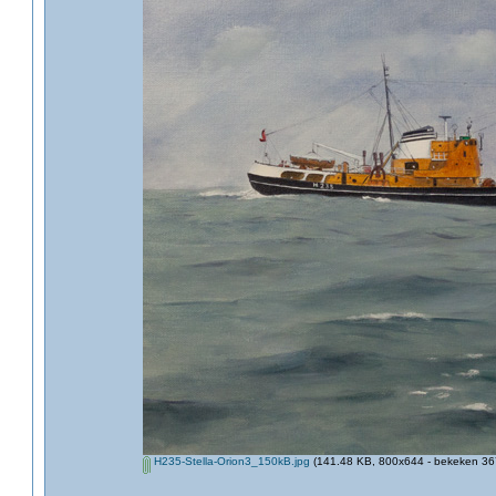
H235-Stella-Orion3_150kB.jpg
(141.48 KB, 800x644 - bekeken 367