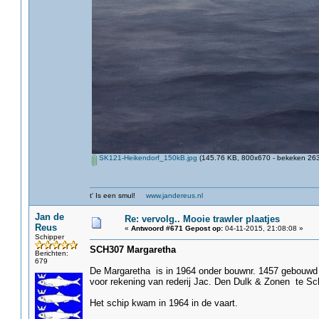
SK121-Heikendorf_150kB.jpg
(145.76 KB, 800x670 - bekeken 263
t' Is een smul!
www.jandereus.nl
Jan de
Re: vervolg.. Mooie trawler plaatjes
Reus
«
Antwoord #671 Gepost op:
04-11-2015, 21:08:08 »
Schipper
SCH307 Margaretha
Berichten:
679
De Margaretha is in 1964 onder bouwnr. 1457 gebouwd b
voor rekening van rederij Jac. Den Dulk & Zonen te S
Het schip kwam in 1964 in de vaart.