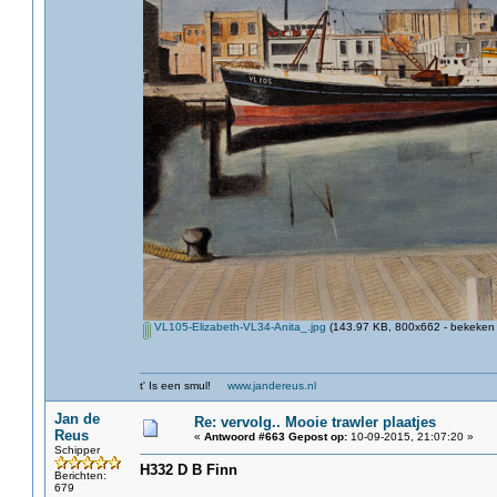
VL105-Elizabeth-VL34-Anita_.jpg
(143.97 KB, 800x662 - bekeken 
t' Is een smul!
www.jandereus.nl
Jan de
Re: vervolg.. Mooie trawler plaatjes
Reus
«
Antwoord #663 Gepost op:
10-09-2015, 21:07:20 »
Schipper
H332 D B Finn
Berichten:
679