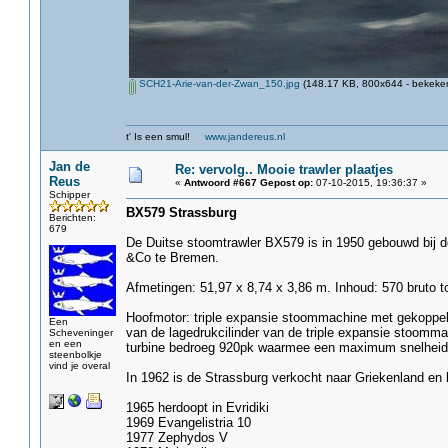
SCH21-Arie-van-der-Zwan_150.jpg
(148.17 KB, 800x644 - bekeken
t' Is een smul!
www.jandereus.nl
Jan de
Re: vervolg.. Mooie trawler plaatjes
Reus
«
Antwoord #667 Gepost op:
07-10-2015, 19:36:37 »
Schipper
BX579 Strassburg
Berichten:
679
De Duitse stoomtrawler BX579 is in 1950 gebouwd bij 
&Co te Bremen.
Afmetingen: 51,97 x 8,74 x 3,86 m. Inhoud: 570 bruto to
Hoofmotor: triple expansie stoommachine met gekoppel
Een
van de lagedrukcilinder van de triple expansie stoomm
Scheveninger
en een
turbine bedroeg 920pk waarmee een maximum snelheid
steenbolkje
vind je overal
In 1962 is de Strassburg verkocht naar Griekenland e
1965 herdoopt in Evridiki
1969 Evangelistria 10
1977 Zephydos V