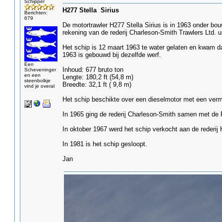
Schipper
H277 Stella Sirius
Berichten:
679
De motortrawler H277 Stella Sirius is in 1963 onder 
rekening van de rederij Charleson-Smith Trawlers Ltd. ui
Het schip is 12 maart 1963 te water gelaten en kwam dat
1963 is gebouwd bij dezelfde werf.
Een
Inhoud: 677 bruto ton
Scheveninger
en een
Lengte: 180,2 ft (54,8 m)
steenbolkje
Breedte: 32,1 ft ( 9,8 m)
vind je overal
Het schip beschikte over een dieselmotor met een ver
In 1965 ging de rederij Charleson-Smith samen met de 
In oktober 1967 werd het schip verkocht aan de rederij 
In 1981 is het schip gesloopt.
Jan