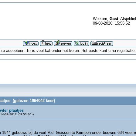
Welkom,
Gast
. Alsjeblie
09-08-2026, 15:55:52
 accepteert. Er is veel kaf onder het koren. Het beste kunt u na registrati
laatjes (gelezen 1964042 keer)
wler plaatjes
14-02-2017, 09:53:30 »
 1944 gebouwd bij de werf V.d. Giessen te Krimpen onder bouwnr. 684 voor re