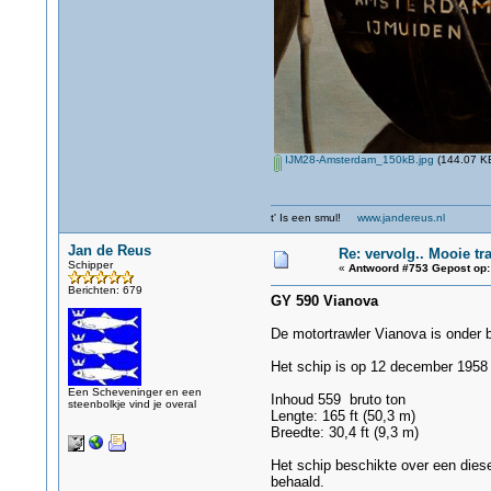
IJM28-Amsterdam_150kB.jpg
(144.07 KB
t' Is een smul!
www.jandereus.nl
Jan de Reus
Re: vervolg.. Mooie tra
Schipper
«
Antwoord #753 Gepost op:
Berichten: 679
GY 590 Vianova
De motortrawler Vianova is onder 
Het schip is op 12 december 1958 t
Een Scheveninger en een
Inhoud 559 bruto ton
steenbolkje vind je overal
Lengte: 165 ft (50,3 m)
Breedte: 30,4 ft (9,3 m)
Het schip beschikte over een die
behaald.