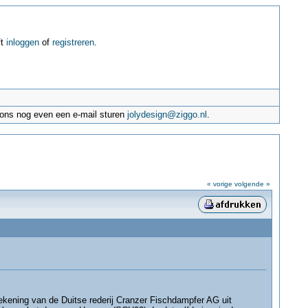
ft
inloggen
of
registreren
.
e ons nog even een e-mail sturen
jolydesign@ziggo.nl
.
« vorige
volgende »
kening van de Duitse rederij Cranzer Fischdampfer AG uit