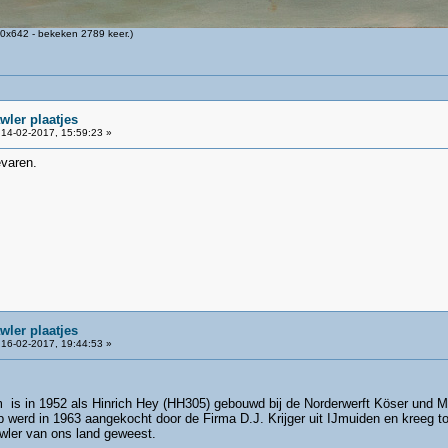
0x642 - bekeken 2789 keer.)
wler plaatjes
14-02-2017, 15:59:23 »
evaren.
wler plaatjes
16-02-2017, 19:44:53 »
s in 1952 als Hinrich Hey (HH305) gebouwd bij de Norderwerft Köser und Me
p werd in 1963 aangekocht door de Firma D.J. Krijger uit IJmuiden en kreeg
wler van ons land geweest.