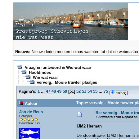
Nieuws:
Nieuwe leden moeten helaas wachten tot dat de webmaster ze
Vraag en antwoord & Wie wat waar
Hoofdindex
Wie wat waar
vervolg.. Mooie trawler plaatjes
Pagina's:
1
...
47
48
49
50
[
51
]
52
53
54
55
...
75
Topic: vervolg.. Mooie trawler p
Auteur
Jan de Reus
Re: vervolg.. Mooie tra
Schipper
«
Antwoord #750 Gepost op:
Berichten: 679
IJM2 Herman
De stoomtrawler IJM2 Herman is in