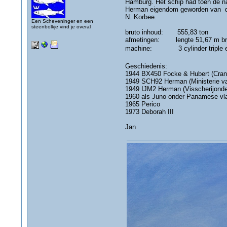
Hamburg. Het schip had toen de na
Herman eigendom geworden van de 
N. Korbee.
Een Scheveninger en een
steenbolkje vind je overal
bruto inhoud: 555,83 ton
afmetingen: lengte 51,67 m bre
machine: 3 cylinder triple ex
Geschiedenis:
1944 BX450 Focke & Hubert (Cran
1949 SCH92 Herman (Ministerie va
1949 IJM2 Herman (Visscherijond
1960 als Juno onder Panamese vl
1965 Perico
1973 Deborah III
Jan