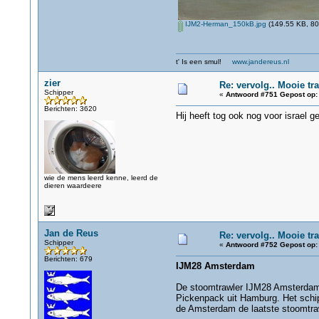
IJM2-Herman_150kB.jpg
(149.55 KB, 80
t' Is een smul!
www.jandereus.nl
zier
Re: vervolg.. Mooie tra
Schipper
«
Antwoord #751 Gepost op:
Berichten: 3620
Hij heeft tog ook nog voor israel g
wie de mens leerd kenne, leerd de
dieren waardeere
Jan de Reus
Re: vervolg.. Mooie tra
Schipper
«
Antwoord #752 Gepost op:
Berichten: 679
IJM28 Amsterdam
De stoomtrawler IJM28 Amsterdam i
Pickenpack uit Hamburg. Het schi
de Amsterdam de laatste stoomtra