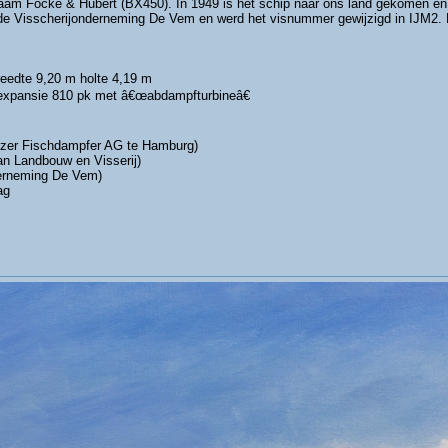
am Focke & Hubert (BX450). In 1949 is het schip naar ons land gekomen en 
Visscherijonderneming De Vem en werd het visnummer gewijzigd in IJM2. D
edte 9,20 m holte 4,19 m
pansie 810 pk met â€œabdampfturbineâ€
zer Fischdampfer AG te Hamburg)
n Landbouw en Visserij)
erneming De Vem)
ag