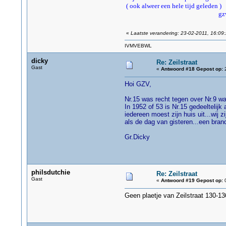
( ook alweer een hele tijd geleden )
gz
«
Laatste verandering: 23-02-2011, 16:09:
IVMVEBWL
dicky
Re: Zeilstraat
Gast
«
Antwoord #18 Gepost op:
2
Hoi GZV,
Nr.15 was recht tegen over Nr.9 waa
In 1952 of 53 is Nr.15 gedeeltelijk 
iedereen moest zijn huis uit...wij 
als de dag van gisteren...een brand
Gr.Dicky
philsdutchie
Re: Zeilstraat
Gast
«
Antwoord #19 Gepost op:
0
Geen plaetje van Zeilstraat 130-13