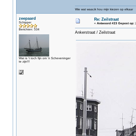
Wie wat waar,ik hou mijn kiezen op elkaar
zeepaard
Re: Zeilstraat
Schipper
«
Antwoord #23 Gepost op:
2
Berichten: 534
Ankerstraat / Zeilstraat
Wat is 't toch fijn om 'n Scheveninger
te zijn!!!