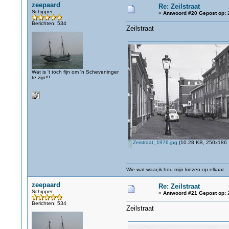
zeepaard
Re: Zeilstraat
Schipper
«
Antwoord #20 Gepost op:
2
Berichten: 534
Zeilstraat
Wat is 't toch fijn om 'n Scheveninger
te zijn!!!
Zeistraat_1976.jpg
(10.28 KB, 250x186 -
Wie wat waar,ik hou mijn kiezen op elkaar
zeepaard
Re: Zeilstraat
Schipper
«
Antwoord #21 Gepost op:
2
Berichten: 534
Zeilstraat