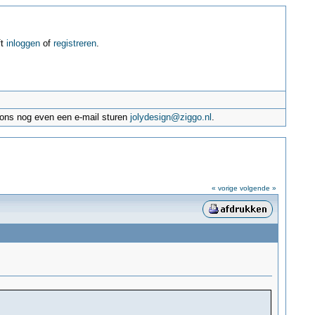
ft
inloggen
of
registreren
.
e ons nog even een e-mail sturen
jolydesign@ziggo.nl
.
« vorige
volgende »