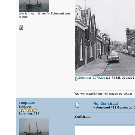
Wat is 't toch fijn om 'n Scheveninger
te zijn!!!
Zeilstraat_1975.jpg
(18.73 KB, 369x261 
Wie wat waar,ik hou mijn kiezen op elkaar
zeepaard
Re: Zeilstraat
Schipper
«
Antwoord #22 Gepost op:
2
Berichten: 534
Zeilstraat