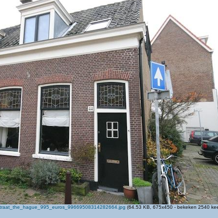
lstraat_the_hague_995_euros_99669508314282664.jpg
(64.53 KB, 675x450 - bekeken 2540 kee