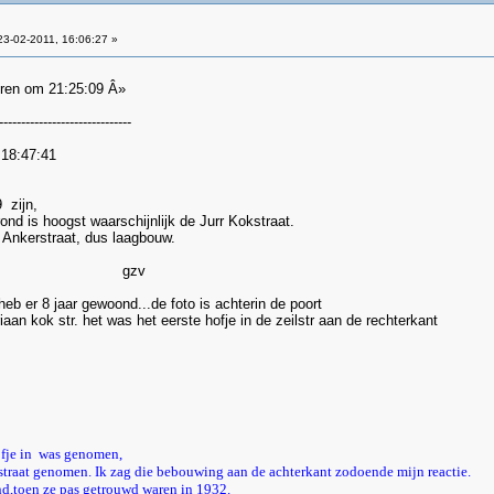
3-02-2011, 16:06:27 »
teren om 21:25:09 Â»
------------------------------
 18:47:41
 zijn,
d is hoogst waarschijnlijk de Jurr Kokstraat.
ng Ankerstraat, dus laagbouw.
zv
 heb er 8 jaar gewoond...de foto is achterin de poort
an kok str. het was het eerste hofje in de zeilstr aan de rechterkant
hofje in was genomen,
ilstraat genomen. Ik zag die bebouwing aan de achterkant zodoende mijn reactie.
d,toen ze pas getrouwd waren in 1932.