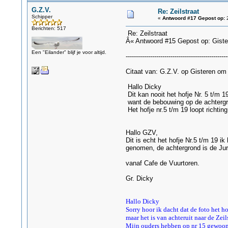
G.Z.V.
Re: Zeilstraat
Schipper
«
Antwoord #17 Gepost op:
2
Berichten: 517
Re: Zeilstraat
Â« Antwoord #15 Gepost op: Gis
Een "Eilander" blijf je voor altijd.
--------------------------------------------------
Citaat van: G.Z.V. op Gisteren om
Hallo Dicky
Dit kan nooit het hofje Nr. 5 t/m 19
want de bebouwing op de achtergron
Het hofje nr.5 t/m 19 loopt richti
g
Hallo GZV,
Dit is echt het hofje Nr.5 t/m 19 ik
genomen, de achtergrond is de Juria
vanaf Cafe de Vuurtoren.
Gr. Dicky
Hallo Dicky
Sorry hoor ik dacht dat de foto het 
maar het is van achteruit naar de Ze
Mijn ouders hebben op nr 15 gewoon