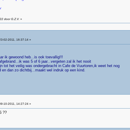
v
22 door G.Z.V.
»
3-02-2011, 16:37:14 »
r ik gewoond heb...is ook toevallig!!!
afgebrand...ik was 5 of 6 jaar...vergeten zal ik het nooit
zijn tot het veilig was ondergebracht in Cafe de Vuurtoren,ik weet het nog
 en dan zo dichtbij...maakt wel indruk op een kind.
9-10-2011, 14:27:24 »
6 ??