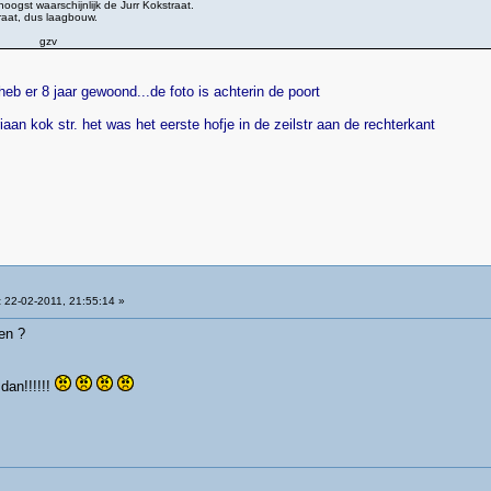
ogst waarschijnlijk de Jurr Kokstraat.
traat, dus laagbouw.
v
 heb er 8 jaar gewoond...de foto is achterin de poort
an kok str. het was het eerste hofje in de zeilstr aan de rechterkant
:
22-02-2011, 21:55:14 »
en ?
dan!!!!!!