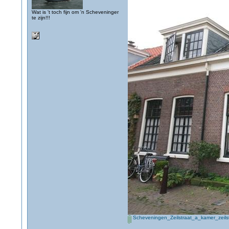
Wat is 't toch fijn om 'n Scheveninger
te zijn!!!
Scheveningen_Zeilstraat_a_kamer_zei