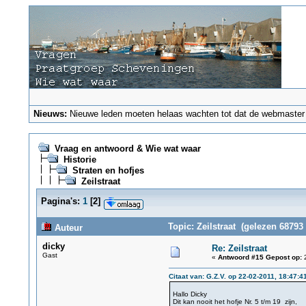
Nieuws:
Nieuwe leden moeten helaas wachten tot dat de webmaster ze
Vraag en antwoord & Wie wat waar
Historie
Straten en hofjes
Zeilstraat
Pagina's:
1
[
2
]
Topic: Zeilstraat (gelezen 68793 
Auteur
dicky
Re: Zeilstraat
Gast
«
Antwoord #15 Gepost op:
2
Citaat van: G.Z.V. op 22-02-2011, 18:47:4
Hallo Dicky
Dit kan nooit het hofje Nr. 5 t/m 19 zijn,