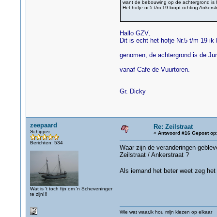
want de bebouwing op de achtergrond is ho
Het hofje nr.5 t/m 19 loopt richting Ankers
gz
Hallo GZV,
Dit is echt het hofje Nr.5 t/m 19 ik
genomen, de achtergrond is de Juria
vanaf Cafe de Vuurtoren.
Gr. Dicky
zeepaard
Re: Zeilstraat
Schipper
«
Antwoord #16 Gepost op
Berichten: 534
Waar zijn de veranderingen geblev
Zeilstraat / Ankerstraat ?
Als iemand het beter weet zeg het 
Wat is 't toch fijn om 'n Scheveninger
te zijn!!!
Wie wat waar,ik hou mijn kiezen op elkaar