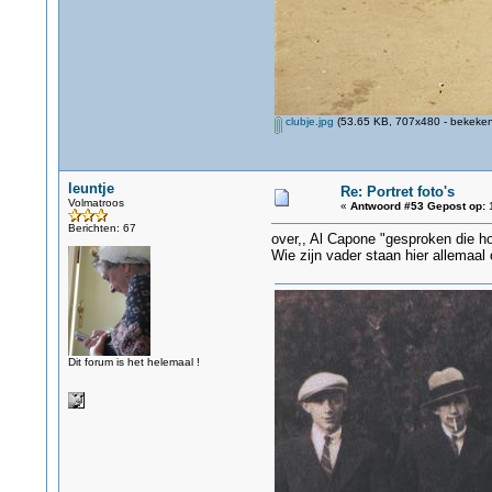
clubje.jpg
(53.65 KB, 707x480 - bekeken
leuntje
Re: Portret foto's
Volmatroos
«
Antwoord #53 Gepost op:
1
Berichten: 67
over,, Al Capone "gesproken die ho
Wie zijn vader staan hier allemaal 
Dit forum is het helemaal !