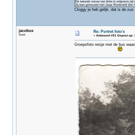
De tweede vrouw van links is volgvens mij
Zij was getrouwd met Jaap Roeleveld (De 
Cloggy je heb gelijk, dat is de zu
jacobus
Re: Portret foto's
Gast
«
Antwoord #51 Gepost op:
1
Groepsfoto reisje met de bus waa