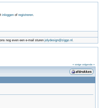
ft
inloggen
of
registreren
.
e ons nog even een e-mail sturen
jolydesign@ziggo.nl
.
« vorige
volgende »