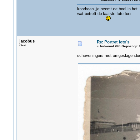
knorhaan ,je neemt de boel in het ......
wat betreft de laatste foto foei.
jacobus
Re: Portret foto's
Gast
«
Antwoord #49 Gepost op:
0
scheveningers met omgeslagendoe