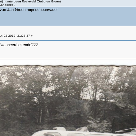
 mijn tante Leun Roeleveld (Geboren Groen).
Canadees).
s van Jan Groen mijn schoonvader.
4-02-2012, 21:28:37 »
r/wanneer/bekende???