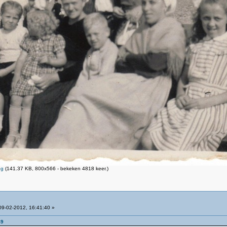
pg
(141.37 KB, 800x566 - bekeken 4818 keer.)
9-02-2012, 16:41:40 »
49