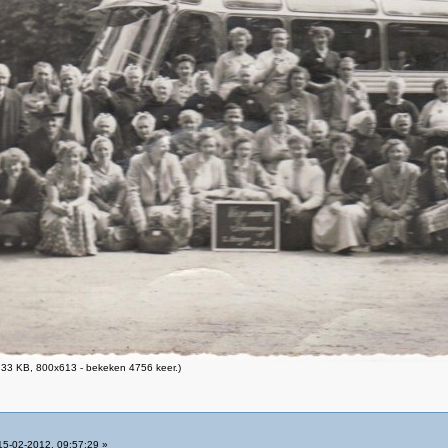
33 KB, 800x613 - bekeken 4756 keer.)
5-02-2012, 09:57:29 »