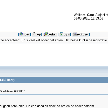
Welkom,
Gast
. Alsjeblie
09-08-2026, 12:33:09
 accepteert. Er is veel kaf onder het koren. Het beste kunt u na registrati
1339 keer)
3-02-2012, 11:09:54 »
aal geen betekenis. De één deed d'r dook zo om en de ander aarsom.