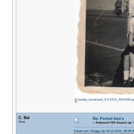
bankje_boulevard_3-2-2012_800x566.j
C. Bal
Re: Portret foto's
Gast
«
Antwoord #50 Gepost op:
0
Citaat van: Cloggy op 10-12-2011, 08:36: