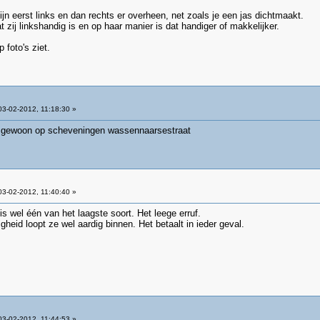
jn eerst links en dan rechts er overheen, net zoals je een jas dichtmaakt.
 zij linkshandig is en op haar manier is dat handiger of makkelijker.
 foto's ziet.
3-02-2012, 11:18:30 »
or gewoon op scheveningen wassennaarsestraat
3-02-2012, 11:40:40 »
 wel één van het laagste soort. Het leege erruf.
heid loopt ze wel aardig binnen. Het betaalt in ieder geval.
3-02-2012, 11:44:53 »