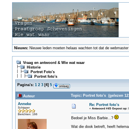
Nieuws:
Nieuwe leden moeten helaas wachten tot dat de webmaster ze
Vraag en antwoord & Wie wat waar
Historie
Portret Foto's
Portret foto's
Pagina's:
1
2
3
[
4
]
5
Topic: Portret foto's (gelezen 12
Auteur
Anneke
Re: Portret foto's
Schipper
«
Antwoord #45 Gepost op:
0
Berichten: 166
Bedoel je Miss Barbie...?
Wat die dook betreft, heeft helem