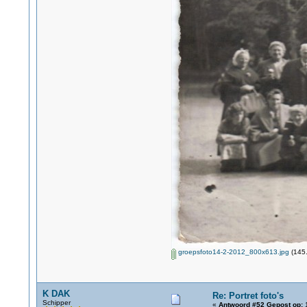
groepsfoto14-2-2012_800x613.jpg
(145.
K DAK
Re: Portret foto's
Schipper
«
Antwoord #52 Gepost op:
1