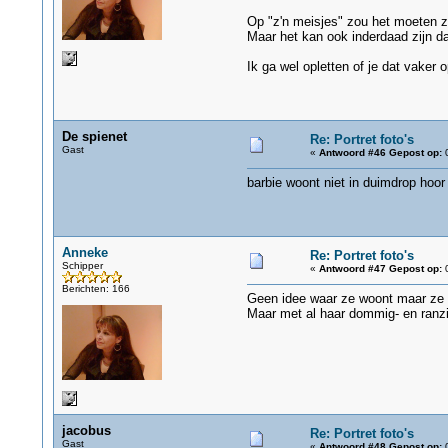
Op "z'n meisjes" zou het moeten zi
Maar het kan ook inderdaad zijn dat
Ik ga wel opletten of je dat vaker op
De spienet
Re: Portret foto's
Gast
«
Antwoord #46 Gepost op:
0
barbie woont niet in duimdrop ho
Anneke
Re: Portret foto's
Schipper
«
Antwoord #47 Gepost op:
0
Berichten: 166
Geen idee waar ze woont maar ze is
Maar met al haar dommig- en ranzig
jacobus
Re: Portret foto's
Gast
«
Antwoord #48 Gepost op:
0