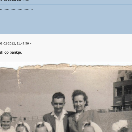
.......................
3-02-2012, 11:47:56 »
k op bankje.