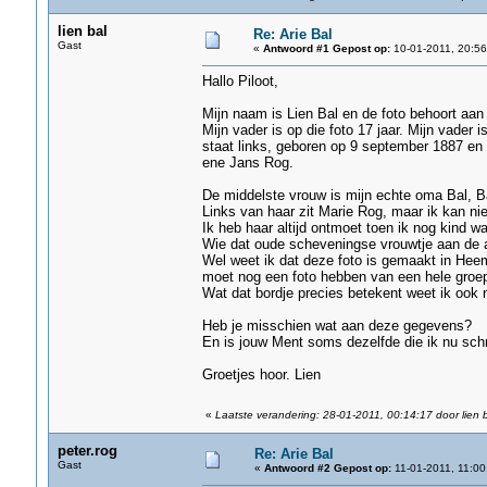
lien bal
Re: Arie Bal
Gast
«
Antwoord #1 Gepost op:
10-01-2011, 20:56
Hallo Piloot,
Mijn naam is Lien Bal en de foto behoort aan 
Mijn vader is op die foto 17 jaar. Mijn vader
staat links, geboren op 9 september 1887 en 
ene Jans Rog.
De middelste vrouw is mijn echte oma Bal, B
Links van haar zit Marie Rog, maar ik kan ni
Ik heb haar altijd ontmoet toen ik nog kind w
Wie dat oude scheveningse vrouwtje aan de a
Wel weet ik dat deze foto is gemaakt in Heem
moet nog een foto hebben van een hele groep
Wat dat bordje precies betekent weet ik ook n
Heb je misschien wat aan deze gegevens?
En is jouw Ment soms dezelfde die ik nu schr
Groetjes hoor. Lien
«
Laatste verandering: 28-01-2011, 00:14:17 door lien 
peter.rog
Re: Arie Bal
Gast
«
Antwoord #2 Gepost op:
11-01-2011, 11:00