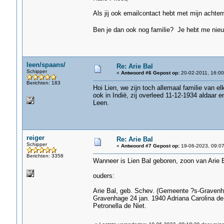
Als jij ook emailcontact hebt met mijn achtern
Ben je dan ook nog familie? Je hebt me nie
leen/spaans/
Re: Arie Bal
Schipper
«
Antwoord #6 Gepost op:
20-02-2011, 16:00
Berichten: 183
Hoi Lien, we zijn toch allemaal familie van e
ook in Indië, zij overleed 11-12-1934 aldaar 
Leen.
reiger
Re: Arie Bal
Schipper
«
Antwoord #7 Gepost op:
19-06-2023, 09:07
Berichten: 3358
Wanneer is Lien Bal geboren, zoon van Arie 
ouders:
Arie Bal, geb. Schev. (Gemeente ?s-Gravenhage
Gravenhage 24 jan. 1940 Adriana Carolina de
Petronella de Niet.