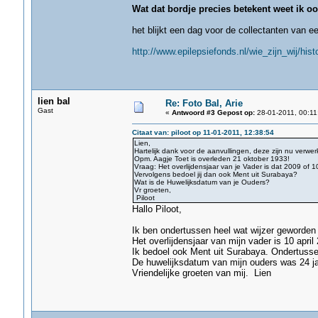
Wat dat bordje precies betekent weet ik oo
het blijkt een dag voor de collectanten van ee
http://www.epilepsiefonds.nl/wie_zijn_wij/his
lien bal
Re: Foto Bal, Arie
Gast
«
Antwoord #3 Gepost op:
28-01-2011, 00:11
Citaat van: piloot op 11-01-2011, 12:38:54
Lien,
Hartelijk dank voor de aanvullingen, deze zijn nu verwer
Opm. Aagje Toet is overleden 21 oktober 1933!
Vraag: Het overlijdensjaar van je Vader is dat 2009 of 1
Vervolgens bedoel jij dan ook Ment uit Surabaya?
Wat is de Huwelijksdatum van je Ouders?
Vr groeten,
Piloot
Hallo Piloot,
Ik ben ondertussen heel wat wijzer geworden o
Het overlijdensjaar van mijn vader is 10 april
Ik bedoel ook Ment uit Surabaya. Ondertusse
De huwelijksdatum van mijn ouders was 24 ja
Vriendelijke groeten van mij. Lien