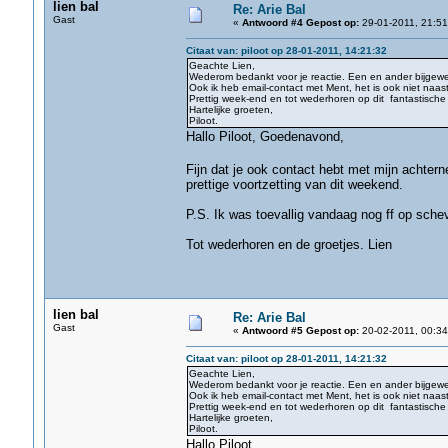
lien bal
Re: Arie Bal
Gast
«
Antwoord #4 Gepost op:
29-01-2011, 21:51
Citaat van: piloot op 28-01-2011, 14:21:32
Geachte Lien,
Wederom bedankt voor je reactie. Een en ander bijgewer
Ook ik heb email-contact met Ment, het is ook niet naast
Prettig week-end en tot wederhoren op dit fantastische
Hartelijke groeten,
Piloot.
Hallo Piloot, Goedenavond,
Fijn dat je ook contact hebt met mijn achter
prettige voortzetting van dit weekend.
P.S. Ik was toevallig vandaag nog ff op sch
Tot wederhoren en de groetjes. Lien
lien bal
Re: Arie Bal
Gast
«
Antwoord #5 Gepost op:
20-02-2011, 00:34
Citaat van: piloot op 28-01-2011, 14:21:32
Geachte Lien,
Wederom bedankt voor je reactie. Een en ander bijgewer
Ook ik heb email-contact met Ment, het is ook niet naast
Prettig week-end en tot wederhoren op dit fantastische
Hartelijke groeten,
Piloot.
Hallo Piloot,