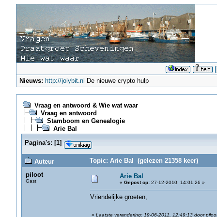
Nieuws:
http://jolybit.nl
De nieuwe crypto hulp
Vraag en antwoord & Wie wat waar
Vraag en antwoord
Stamboom en Genealogie
Arie Bal
Pagina's:
[
1
]
Topic: Arie Bal (gelezen 21358 keer)
Auteur
piloot
Arie Bal
Gast
«
Gepost op:
27-12-2010, 14:01:26 »
Vriendelijke groeten,
«
Laatste verandering: 19-06-2011, 12:49:13 door piloo