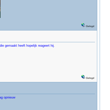
Gelogd
ie gemaakt heeft hopelijk reageert hij.
Gelogd
aag opnieuw