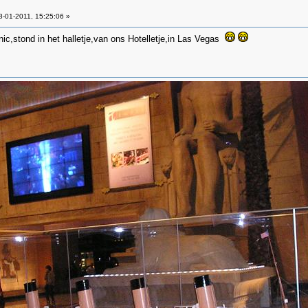
-01-2011, 15:25:06 »
ic,stond in het halletje,van ons Hotelletje,in Las Vegas