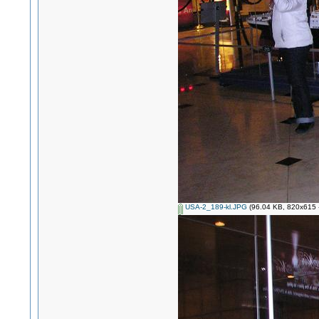
USA-2_189-kl.JPG
(96.04 KB, 820x615 -