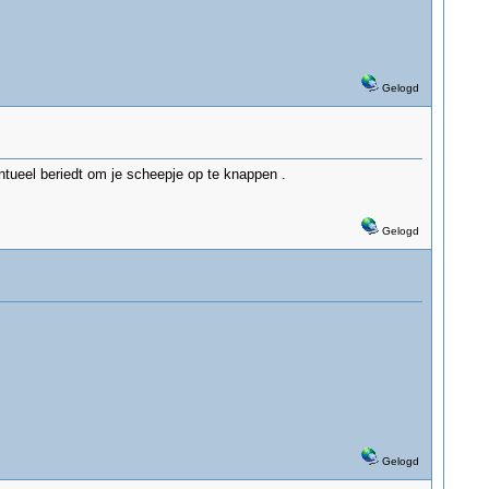
Gelogd
entueel beriedt om je scheepje op te knappen .
Gelogd
Gelogd