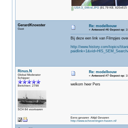
USA-3_096-kl.JPG
(91.79 KB, 820x615 -
GerardKnoester
Re: modelbouw
Gast
«
Antwoord #6 Gepost op:
18
Bij deze een link van Filmpjes over
http://www.history.com/topics/titan
paidlink=1&vid=HIS_SEM_Search
Rinus.N
Re: modelbouw
Global Moderator
«
Antwoord #7 Gepost op:
18
Schipper
welkom heer Pers
Berichten: 2798
SCH 84 voortvaren
Eens gevaren Altijd Gevaren
http://www.scheveningen-haven.nl/