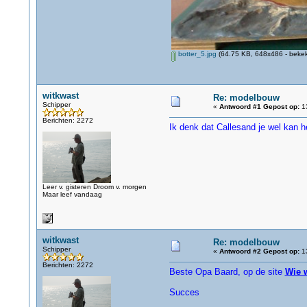
botter_5.jpg
(64.75 KB, 648x486 - bekek
witkwast
Re: modelbouw
Schipper
«
Antwoord #1 Gepost op:
13
Berichten: 2272
Ik denk dat Callesand je wel kan h
Leer v. gisteren Droom v. morgen
Maar leef vandaag
witkwast
Re: modelbouw
Schipper
«
Antwoord #2 Gepost op:
13
Berichten: 2272
Beste Opa Baard, op de site
Wie 
Succes