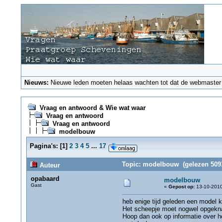
Nieuws:
Nieuwe leden moeten helaas wachten tot dat de webmaster ze
Vraag en antwoord & Wie wat waar
Vraag en antwoord
Vraag en antwoord
modelbouw
Pagina's:
[
1
]
2
3
4
5
...
17
Topic: modelbouw (gelezen 5093
Auteur
opabaard
modelbouw
Gast
«
Gepost op:
13-10-2010
heb enige tijd geleden een model
Het scheepje moet nogwel opgeknap
Hoop dan ook op informatie over he