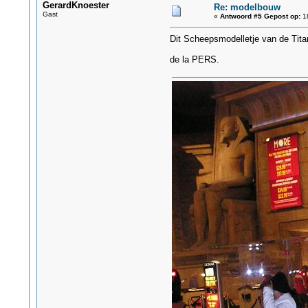
GerardKnoester
Re: modelbouw
Gast
«
Antwoord #5 Gepost op:
18
Dit Scheepsmodelletje van de Titan
de la PERS.