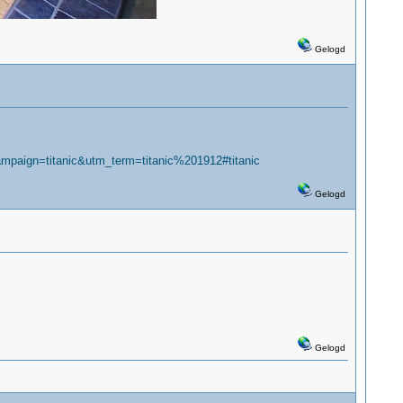
Gelogd
ign=titanic&utm_term=titanic%201912#titanic
Gelogd
Gelogd