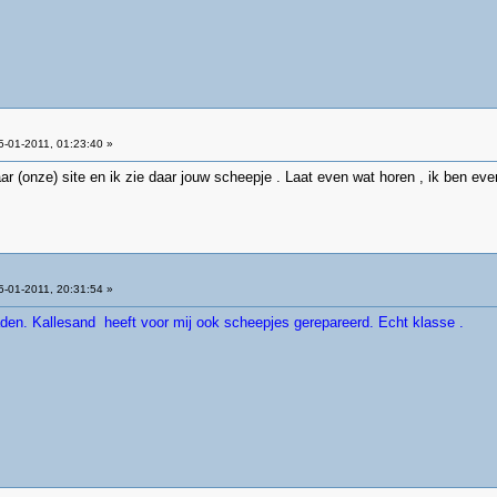
-01-2011, 01:23:40 »
aar (onze) site en ik zie daar jouw scheepje . Laat even wat horen , ik ben ev
-01-2011, 20:31:54 »
den. Kallesand heeft voor mij ook scheepjes gerepareerd. Echt klasse .