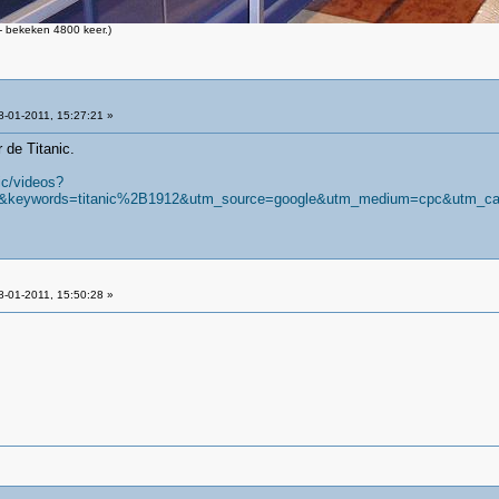
 bekeken 4800 keer.)
-01-2011, 15:27:21 »
 de Titanic.
ic/videos?
&keywords=titanic%2B1912&utm_source=google&utm_medium=cpc&utm_campa
-01-2011, 15:50:28 »