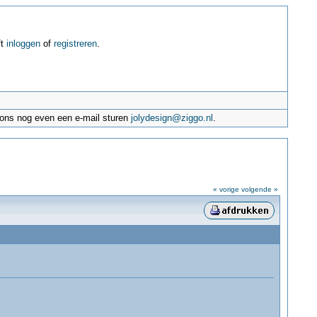
ft
inloggen
of
registreren
.
e ons nog even een e-mail sturen
jolydesign@ziggo.nl
.
« vorige
volgende »