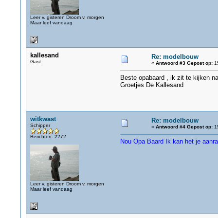
Leer v. gisteren Droom v. morgen
Maar leef vandaag
kallesand
Re: modelbouw
Gast
«
Antwoord #3 Gepost op:
15
Beste opabaard , ik zit te kijken n
Groetjes De Kallesand
witkwast
Re: modelbouw
Schipper
«
Antwoord #4 Gepost op:
15
Berichten: 2272
Nou Opa Baard Ik kan het je aanra
Leer v. gisteren Droom v. morgen
Maar leef vandaag