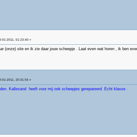
-01-2011, 01:23:40 »
aar (onze) site en ik zie daar jouw scheepje . Laat even wat horen , ik ben ev
-01-2011, 20:31:54 »
den. Kallesand heeft voor mij ook scheepjes gerepareerd. Echt klasse .