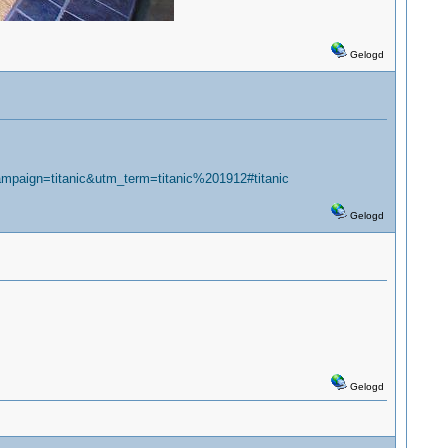
Gelogd
ign=titanic&utm_term=titanic%201912#titanic
Gelogd
Gelogd