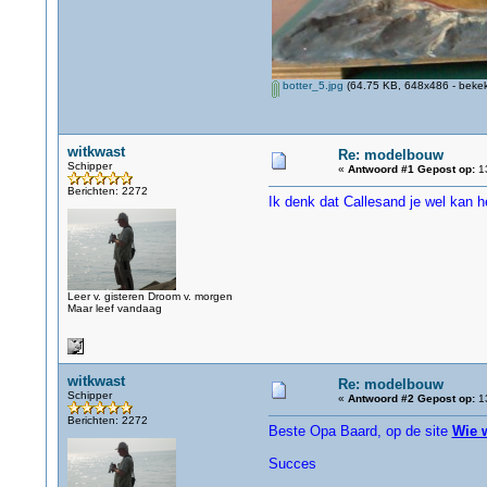
botter_5.jpg
(64.75 KB, 648x486 - bekek
witkwast
Re: modelbouw
Schipper
«
Antwoord #1 Gepost op:
13
Berichten: 2272
Ik denk dat Callesand je wel kan h
Leer v. gisteren Droom v. morgen
Maar leef vandaag
witkwast
Re: modelbouw
Schipper
«
Antwoord #2 Gepost op:
13
Berichten: 2272
Beste Opa Baard, op de site
Wie 
Succes