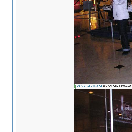
USA-2_189-kl.JPG
(96.04 KB, 820x615 -