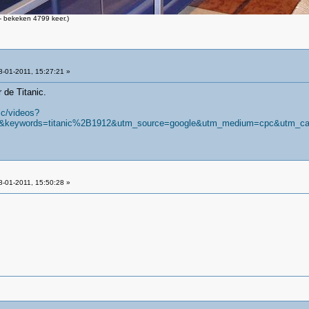
 bekeken 4799 keer.)
-01-2011, 15:27:21 »
 de Titanic.
ic/videos?
&keywords=titanic%2B1912&utm_source=google&utm_medium=cpc&utm_campa
-01-2011, 15:50:28 »