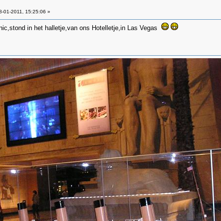
-01-2011, 15:25:06 »
ic,stond in het halletje,van ons Hotelletje,in Las Vegas