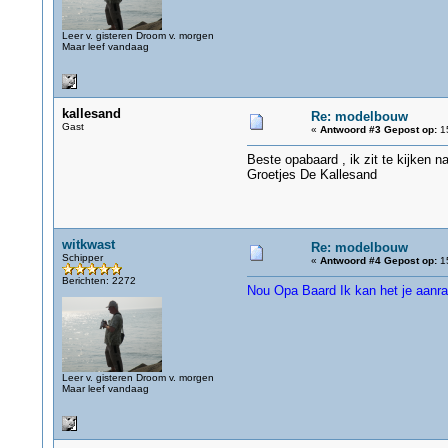
Leer v. gisteren Droom v. morgen
Maar leef vandaag
kallesand
Re: modelbouw
Gast
«
Antwoord #3 Gepost op:
15
Beste opabaard , ik zit te kijken n
Groetjes De Kallesand
witkwast
Re: modelbouw
Schipper
«
Antwoord #4 Gepost op:
15
Berichten: 2272
Nou Opa Baard Ik kan het je aanra
Leer v. gisteren Droom v. morgen
Maar leef vandaag