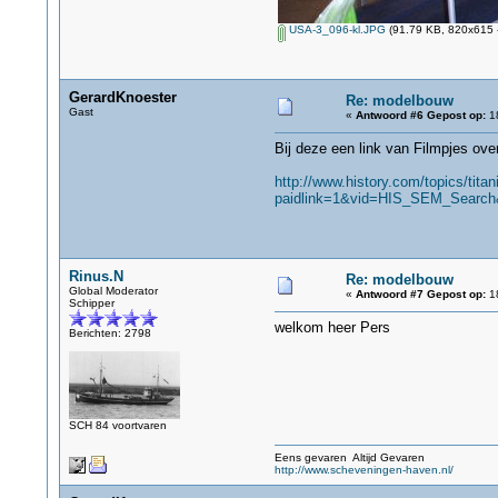
USA-3_096-kl.JPG
(91.79 KB, 820x615 -
GerardKnoester
Re: modelbouw
Gast
«
Antwoord #6 Gepost op:
18
Bij deze een link van Filmpjes over
http://www.history.com/topics/titan
paidlink=1&vid=HIS_SEM_Search
Rinus.N
Re: modelbouw
Global Moderator
«
Antwoord #7 Gepost op:
18
Schipper
welkom heer Pers
Berichten: 2798
SCH 84 voortvaren
Eens gevaren Altijd Gevaren
http://www.scheveningen-haven.nl/