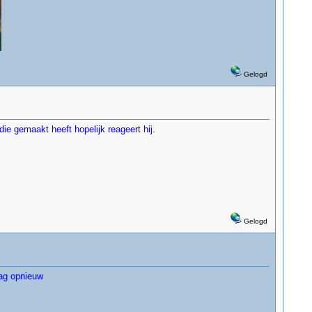
Gelogd
ie gemaakt heeft hopelijk reageert hij.
Gelogd
aag opnieuw