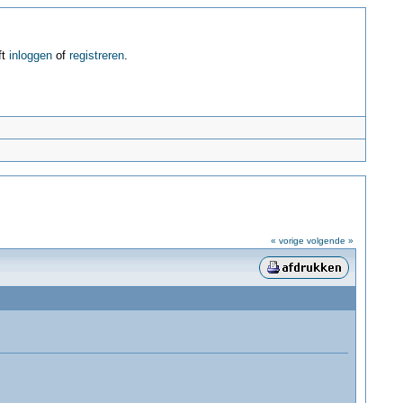
ft
inloggen
of
registreren
.
« vorige
volgende »