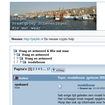
Nieuws:
http://jolybit.nl
De nieuwe crypto hulp
Vraag en antwoord & Wie wat waar
Vraag en antwoord
Vraag en antwoord
modelbouw
Pagina's:
[
1
]
2
3
4
5
...
17
Topic: modelbouw (gelezen 5093
Auteur
opabaard
modelbouw
Gast
«
Gepost op:
13-10-2010
heb enige tijd geleden een model
Het scheepje moet nogwel opgeknap
Hoop dan ook op informatie over he