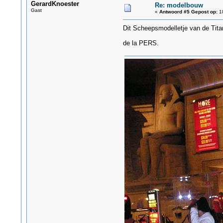
GerardKnoester
Re: modelbouw
Gast
«
Antwoord #5 Gepost op:
18
Dit Scheepsmodelletje van de Titan
de la PERS.