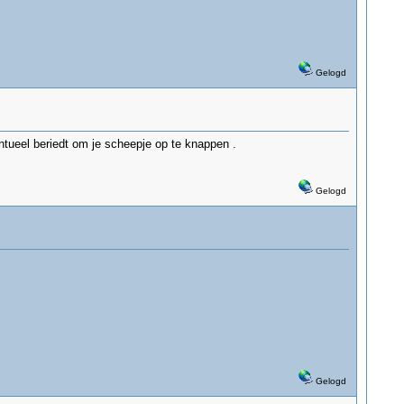
Gelogd
entueel beriedt om je scheepje op te knappen .
Gelogd
Gelogd