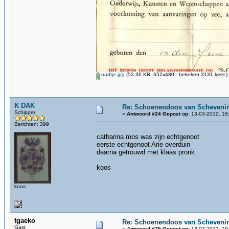
oudtje.jpg
(52.36 KB, 652x480 - bekeken 3131 keer.)
K DAK
Re: Schoenendoos van Scheveni
Schipper
«
Antwoord #24 Gepost op:
13-03-2012, 18
Berichten: 399
catharina mos was zijn echtgenoot
eerste echtgenoot Arie overduin
daarna getrouwd met klaas pronk
koos
koos
tgaeko
Re: Schoenendoos van Scheveni
Gast
«
Antwoord #25 Gepost op:
13-03-2012, 19