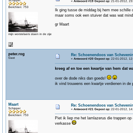
Schipper
«
Antwoord #19 Gepost op:
21-01-2012, 23
Berichten: 753
Ik ging tusse de middag bij hem mee schille o
maar soms ook een stuiver dat was wat min
gr Maart
mijn worstelaers staen in de zije
peter.rog
Re: Schoenendoos van Scheveni
Gast
«
Antwoord #20 Gepost op:
22-01-2012, 12
kreeg af en toe een kwartje van hem dat 
over de dode niks dan goeds!
ik vind trouwens een kwartje verdienen in de
Maart
Re: Schoenendoos van Scheveni
Schipper
«
Antwoord #21 Gepost op:
22-01-2012, 14
Berichten: 753
Piet ik liep me het lamlazerus die trappen o
verkasse