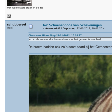
mijn worstelaers staen in de zije
schubbereet
Re: Schoenendoos van Scheveningen.
Gast
«
Antwoord #22 Gepost op:
22-01-2012, 19:02:25 »
Citaat van: Rinus.N op 21-01-2012, 15:14:37
en ezels en strand schoonmaken voor het gemeente zee bad
De broers hadden ook zo`n soort paard bij het Gemeenteba