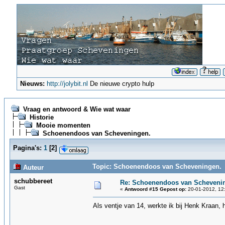
Nieuws:
http://jolybit.nl
De nieuwe crypto hulp
Vraag en antwoord & Wie wat waar
Historie
Mooie momenten
Schoenendoos van Scheveningen.
Pagina's:
1
[
2
]
Topic: Schoenendoos van Scheveningen. (
Auteur
schubbereet
Re: Schoenendoos van Scheveni
Gast
«
Antwoord #15 Gepost op:
20-01-2012, 12
Als ventje van 14, werkte ik bij Henk Kraan,