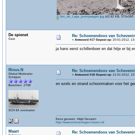
Jan_de_Lage_ponnywagen.jpg
(42.82 KB, 570x385 -
De spienet
Re: Schoenendoos van Scheveni
Gast
«
Antwoord #17 Gepost op:
20-01-2012, 13
ja hans eerst schillenboer en dat hitje er bij
Rinus.N
Re: Schoenendoos van Scheveni
Global Moderator
«
Antwoord #18 Gepost op:
21-01-2012, 15
Schipper
en ezels en strand schoonmaken voor het g
Berichten: 2798
SCH 84 voortvaren
Eens gevaren Altijd Gevaren
http://www.scheveningen-haven.nl/
Maart
Re: Schoenendoos van Scheveni