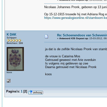
Nicolaas Johannes Pronk, geboren op 13 juni
Op 15-12-1915 trouwde hij met Adriana Rog 
https://www.genealogieonline.nl/stamboom-k
K DAK
Re: Schoenendoos van Scheveni
Schipper
«
Antwoord #26 Gepost op:
15-03-2012, 09
Berichten: 399
ja dat is de zelfde Nicolaas Pronk van stam
de vrouw is Catarina Mos
Getrouwd geweest met Arie overduin
Is volgens mij gebleven op zee
Daarna getrouwd met Nicolaas Pronk
koos
koos
Pagina's:
1
[
2
]