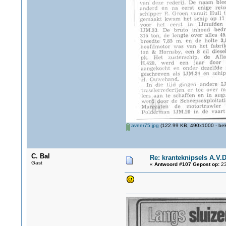
aveer75.jpg
(122.99 KB, 490x1000 - bek
C. Bal
Re: kranteknipsels A.V.D
Gast
«
Antwoord #107 Gepost op:
23