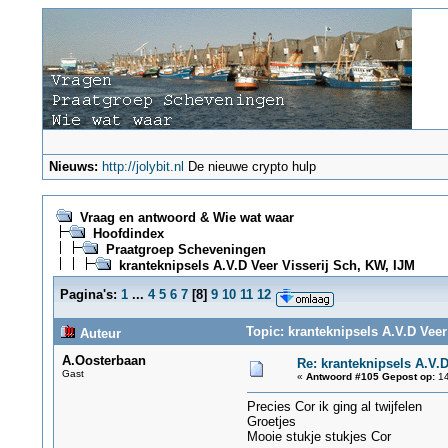
Nieuws:
http://jolybit.nl
De nieuwe crypto hulp
Vraag en antwoord & Wie wat waar
Hoofdindex
Praatgroep Scheveningen
kranteknipsels A.V.D Veer Visserij Sch, KW, IJM
Pagina's:
1
...
4
5
6
7
[
8
]
9
10
11
12
Topic: kranteknipsels A.V.D Veer
Auteur
A.Oosterbaan
Re: kranteknipsels A.V.D
Gast
«
Antwoord #105 Gepost op:
14
Precies Cor ik ging al twijfelen
Groetjes
Mooie stukje stukjes Cor