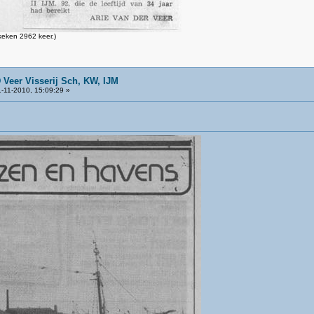
eken 2962 keer.)
 Veer Visserij Sch, KW, IJM
-11-2010, 15:09:29 »