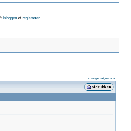
ft
inloggen
of
registreren
.
« vorige
volgende »