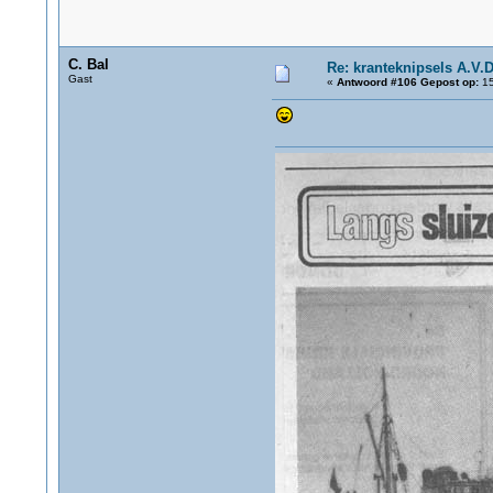
C. Bal
Re: kranteknipsels A.V.D
Gast
«
Antwoord #106 Gepost op:
15