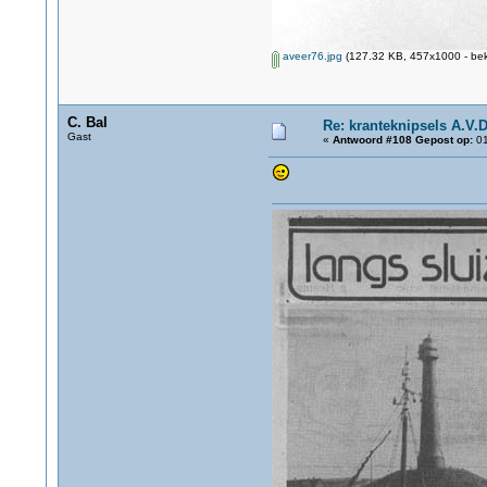
aveer76.jpg
(127.32 KB, 457x1000 - bek
C. Bal
Re: kranteknipsels A.V.D
Gast
«
Antwoord #108 Gepost op:
01