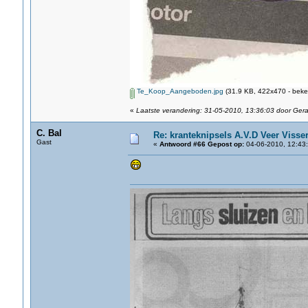
Te_Koop_Aangeboden.jpg
(31.9 KB, 422x470 - beke
«
Laatste verandering: 31-05-2010, 13:36:03 door Ger
C. Bal
Re: kranteknipsels A.V.D Veer Visse
Gast
«
Antwoord #66 Gepost op:
04-06-2010, 12:43: