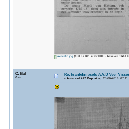
aveer46.jpg
(103.37 KB, 488x1000 - bekeken 2661 ke
C. Bal
Re: kranteknipsels A.V.D Veer Visse
Gast
«
Antwoord #72 Gepost op:
20-06-2010, 07:11: