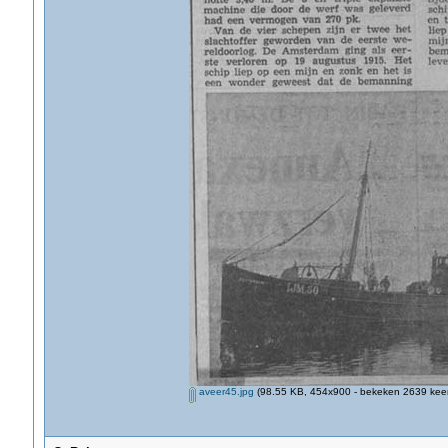
aveer45.jpg
(98.55 KB, 454x900 - bekeken 2639 keer