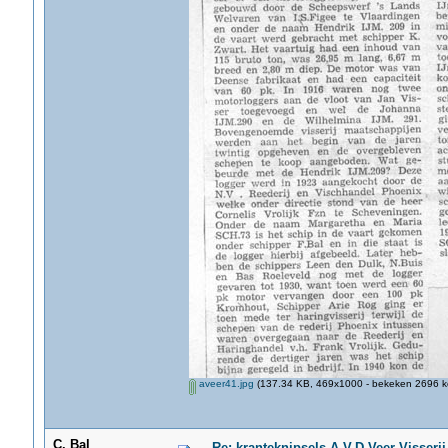
aveer41.jpg
(137.34 KB, 469x1000 - bekeken 2696 ke
C. Bal
Re: kranteknipsels A.V.D Veer Visseri