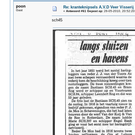
poon
Re: kranteknipsels A.V.D Veer Visserij
Gast
«
Antwoord #61 Gepost op:
26-05-2010, 20:52:20
sch45