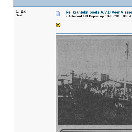
C. Bal
Re: kranteknipsels A.V.D Veer Visse
Gast
«
Antwoord #73 Gepost op:
23-06-2010, 08:04: