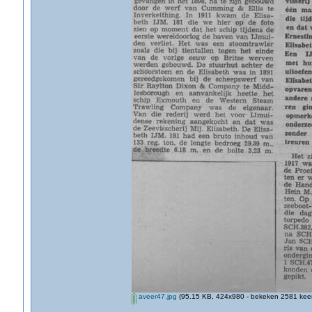
aveer47.jpg
(95.15 KB, 424x980 - bekeken 2581 keer