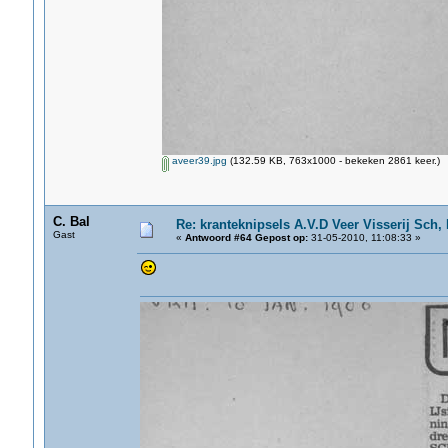
aveer39.jpg
(132.59 KB, 763x1000 - bekeken 2861 keer.)
C. Bal
Re: kranteknipsels A.V.D Veer Visserij Sch,
Gast
«
Antwoord #64 Gepost op:
31-05-2010, 11:08:33 »