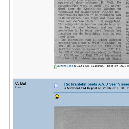
aveer48.jpg
(104.51 KB, 474x1000 - bekeken 2538 ke
C. Bal
Re: kranteknipsels A.V.D Veer Visse
Gast
«
Antwoord #74 Gepost op:
26-06-2010, 10:01: