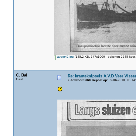
aveer42.jpg
(145.2 KB, 747x1000 - bekeken 2645 keer.
C. Bal
Re: kranteknipsels A.V.D Veer Visse
Gast
«
Antwoord #68 Gepost op:
09-06-2010, 08:14: