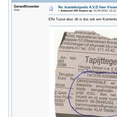
GerardKnoester
Re: kranteknipsels A.V.D Veer Visse
Gast
«
Antwoord #65 Gepost op:
31-05-2010, 13:11:
Effe Tusse deur, dit is dus ook een Krantenk