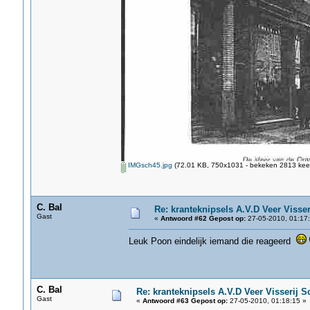
IMGsch45.jpg
(72.01 KB, 750x1031 - bekeken 2813 keer
C. Bal
Re: kranteknipsels A.V.D Veer Visse
Gast
«
Antwoord #62 Gepost op:
27-05-2010, 01:17:
Leuk Poon eindelijk iemand die reageerd
C. Bal
Re: kranteknipsels A.V.D Veer Visserij S
Gast
«
Antwoord #63 Gepost op:
27-05-2010, 01:18:15 »