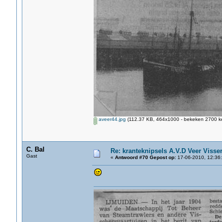
aveer44.jpg
(112.37 KB, 464x1000 - bekeken 2700 ke
C. Bal
Re: kranteknipsels A.V.D Veer Visse
Gast
«
Antwoord #70 Gepost op:
17-06-2010, 12:36: