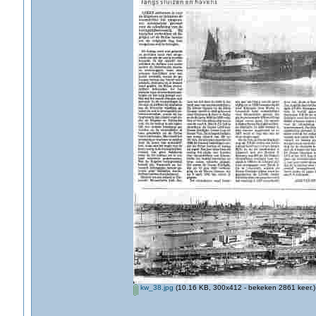
kw_38.jpg
(10.16 KB, 300x412 - bekeken 2861 keer.)