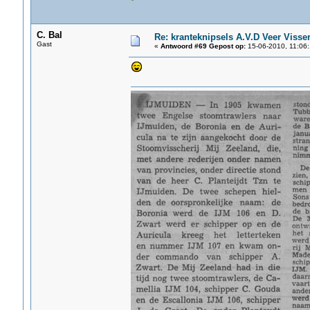
C. Bal
Re: kranteknipsels A.V.D Veer Visse
Gast
«
Antwoord #69 Gepost op:
15-06-2010, 11:06: