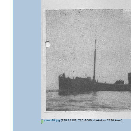
aveer40.jpg
(138.28 KB, 785x1000 - bekeken 2830 keer.)