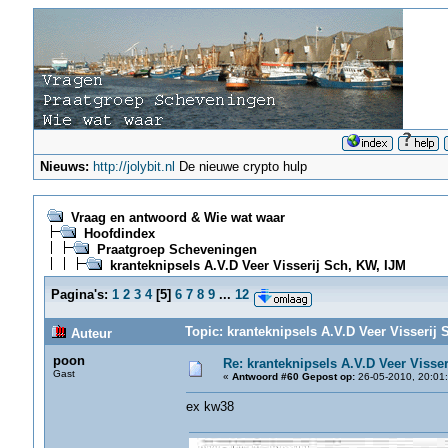
Nieuws:
http://jolybit.nl
De nieuwe crypto hulp
Vraag en antwoord & Wie wat waar
Hoofdindex
Praatgroep Scheveningen
kranteknipsels A.V.D Veer Visserij Sch, KW, IJM
Pagina's:
1
2
3
4
[
5
]
6
7
8
9
...
12
Topic: kranteknipsels A.V.D Veer Visserij
Auteur
poon
Re: kranteknipsels A.V.D Veer Visse
Gast
«
Antwoord #60 Gepost op:
26-05-2010, 20:01:
ex kw38