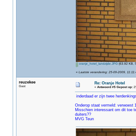
oranje_hotel_landzijde.JPG
(63.92 KB, 5
«
Laatste verandering: 25-09-2009, 11:11:
reuzekee
Re: Oranje Hotel
Gast
«
Antwoord #5 Gepost op:
25
inderdaad er zijn twee herdenkings
Onderop staat vermeld: verwoest 19
Misschien interessant om dit toe t
duiters??
MVG Teun