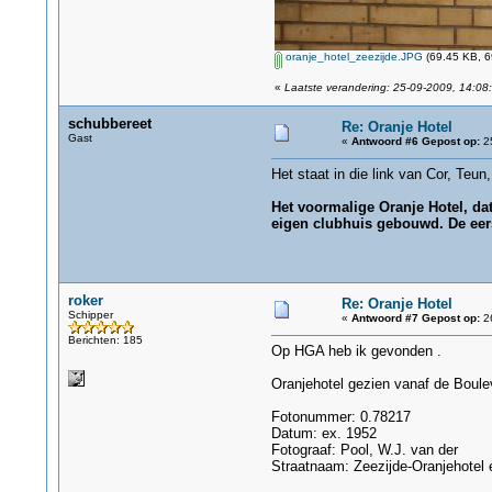
oranje_hotel_zeezijde.JPG
(69.45 KB, 6
«
Laatste verandering: 25-09-2009, 14:08:
schubbereet
Re: Oranje Hotel
Gast
«
Antwoord #6 Gepost op:
25
Het staat in die link van Cor, Teun
Het voormalige Oranje Hotel, da
eigen clubhuis gebouwd. De eerst
roker
Re: Oranje Hotel
Schipper
«
Antwoord #7 Gepost op:
26
Berichten: 185
Op HGA heb ik gevonden .
Oranjehotel gezien vanaf de Boulev
Fotonummer: 0.78217
Datum: ex. 1952
Fotograaf: Pool, W.J. van der
Straatnaam: Zeezijde-Oranjehotel e