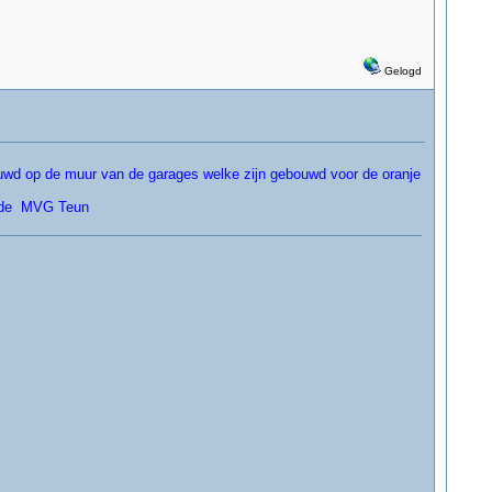
Gelogd
bouwd op de muur van de garages welke zijn gebouwd voor de oranje
zijde MVG Teun