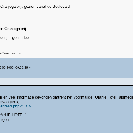
Oranjegalerij, gezien vanaf de Boulevard
n Oranjegalerij
derij , geen idee .
49 door roker
»
-09-2009, 09:52:36 »
 en veel informatie gevonden omtrent het voormalige "Oranje Hotel" alsmede
gevangenis,
wthread.php?t=319
ANJE HOTEL''
gen........