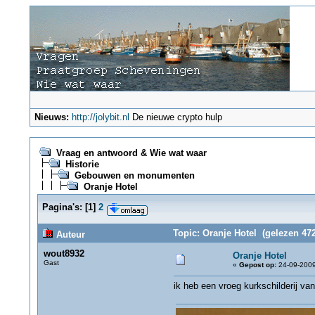
Nieuws:
http://jolybit.nl
De nieuwe crypto hulp
Vraag en antwoord & Wie wat waar
Historie
Gebouwen en monumenten
Oranje Hotel
Pagina's:
[
1
]
2
Topic: Oranje Hotel (gelezen 472
Auteur
wout8932
Oranje Hotel
Gast
«
Gepost op:
24-09-2009
ik heb een vroeg kurkschilderij va