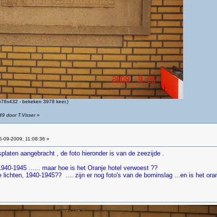
76x432 - bekeken 3978 keer.)
49 door T.Visser
»
-09-2009, 11:08:36 »
platen aangebracht , de foto hieronder is van de zeezijde .
40-1945 ...... maar hoe is het Oranje hotel verwoest ??
e lichten, 1940-1945?? .... zijn er nog foto's van de bominslag ...en is het o