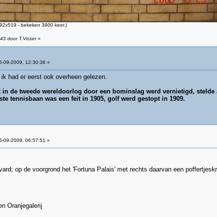
92x519 - bekeken 3900 keer.)
43 door T.Visser
»
-09-2009, 12:30:38 »
, ik had er eerst ook overheen gelezen.
t in de tweede wereldoorlog door een bominslag werd vernietigd, stelde 
e tennisbaan was een feit in 1905, golf werd gestopt in 1909.
-09-2009, 06:57:51 »
ard; op de voorgrond het 'Fortuna Palais' met rechts daarvan een poffertjes
n Oranjegalerij