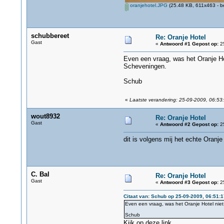
oranjehotel.JPG
(25.48 KB, 611x463 - b
schubbereet
Re: Oranje Hotel
Gast
«
Antwoord #1 Gepost op:
25
Even een vraag, was het Oranje Ho
Scheveningen.
Schub
«
Laatste verandering: 25-09-2009, 06:53
wout8932
Re: Oranje Hotel
Gast
«
Antwoord #2 Gepost op:
25
dit is volgens mij het echte Oranje
C. Bal
Re: Oranje Hotel
Gast
«
Antwoord #3 Gepost op:
25
Citaat van: Schub op 25-09-2009, 06:51:1
Even een vraag, was het Oranje Hotel nie
Schub
Kijk op deze link.