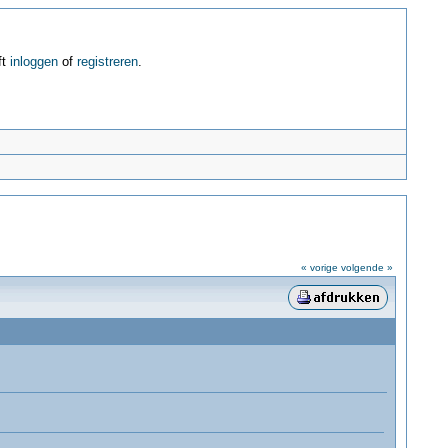
ft
inloggen
of
registreren
.
« vorige
volgende »