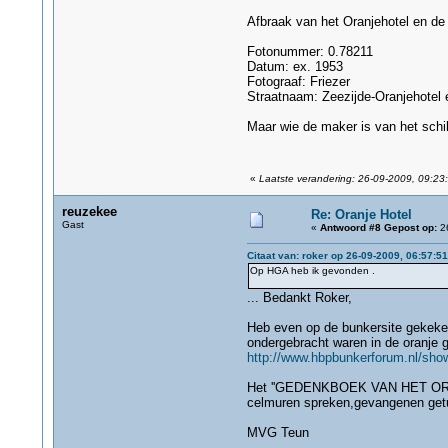
Afbraak van het Oranjehotel en de 
Fotonummer: 0.78211
Datum: ex. 1953
Fotograaf: Friezer
Straatnaam: Zeezijde-Oranjehotel e
Maar wie de maker is van het schil
«
Laatste verandering: 26-09-2009, 09:23:
reuzekee
Re: Oranje Hotel
Gast
«
Antwoord #8 Gepost op:
26
Citaat van: roker op 26-09-2009, 06:57:51
Op HGA heb ik gevonden .
... Bedankt Roker,
Heb even op de bunkersite gekeken
ondergebracht waren in de oranje 
http://www.hbpbunkerforum.nl/sho
Het ''GEDENKBOEK VAN HET OR
celmuren spreken,gevangenen getui
MVG Teun