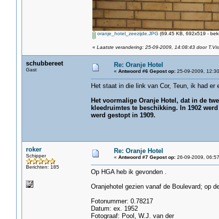
oranje_hotel_zeezijde.JPG
(69.45 KB, 692x519 - bek
«
Laatste verandering: 25-09-2009, 14:08:43 door T.Vis
schubbereet
Re: Oranje Hotel
Gast
«
Antwoord #6 Gepost op:
25-09-2009, 12:30
Het staat in die link van Cor, Teun, ik had er
Het voormalige Oranje Hotel, dat in de tw
kleedruimtes te beschikking. In 1902 werd
werd gestopt in 1909.
roker
Re: Oranje Hotel
Schipper
«
Antwoord #7 Gepost op:
26-09-2009, 06:57
Berichten: 185
Op HGA heb ik gevonden .
Oranjehotel gezien vanaf de Boulevard; op de
Fotonummer: 0.78217
Datum: ex. 1952
Fotograaf: Pool, W.J. van der