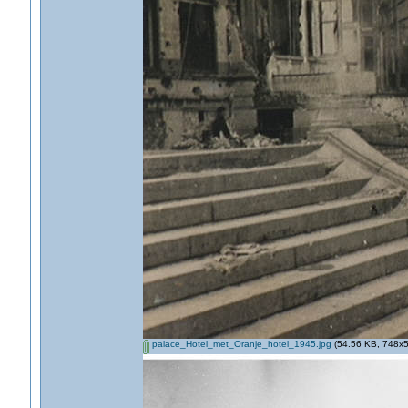
palace_Hotel_met_Oranje_hotel_1945.jpg
(54.56 KB, 748x5