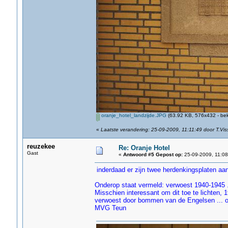
oranje_hotel_landzijde.JPG
(63.92 KB, 576x432 - bek
«
Laatste verandering: 25-09-2009, 11:11:49 door T.Vis
reuzekee
Re: Oranje Hotel
Gast
«
Antwoord #5 Gepost op:
25-09-2009, 11:08
inderdaad er zijn twee herdenkingsplaten aan
Onderop staat vermeld: verwoest 1940-1945 ..
Misschien interessant om dit toe te lichten, 1
verwoest door bommen van de Engelsen ... o
MVG Teun