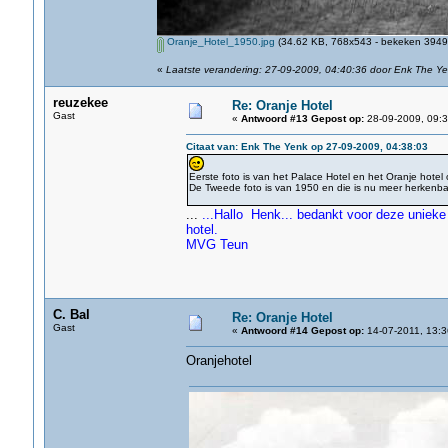
Oranje_Hotel_1950.jpg
(34.62 KB, 768x543 - bekeken 3949 
«
Laatste verandering: 27-09-2009, 04:40:36 door Enk The Y
reuzekee
Re: Oranje Hotel
Gast
«
Antwoord #13 Gepost op:
28-09-2009, 09:3
Citaat van: Enk The Yenk op 27-09-2009, 04:38:03
Eerste foto is van het Palace Hotel en het Oranje hotel
De Tweede foto is van 1950 en die is nu meer herkenbaar
...
...Hallo Henk... bedankt voor deze unieke 
hotel.
MVG Teun
C. Bal
Re: Oranje Hotel
Gast
«
Antwoord #14 Gepost op:
14-07-2011, 13:3
Oranjehotel