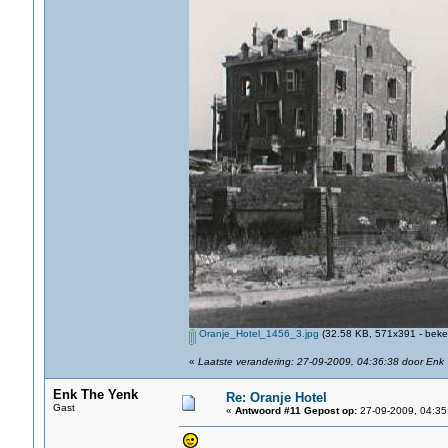
Oranje_Hotel_1456_3.jpg
(32.58 KB, 571x391 - beke
«
Laatste verandering: 27-09-2009, 04:36:38 door Enk
Enk The Yenk
Re: Oranje Hotel
Gast
«
Antwoord #11 Gepost op:
27-09-2009, 04:35