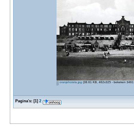
oranjehotela.jpg
(38.61 KB, 462x325 - bekeken 3461 
Pagina's:
[
1
]
2