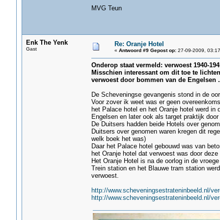
MVG Teun
Enk The Yenk
Re: Oranje Hotel
Gast
«
Antwoord #9 Gepost op:
27-09-2009, 03:17
Onderop staat vermeld: verwoest 1940-1945 
Misschien interessant om dit toe te lichten
verwoest door bommen van de Engelsen ..
De Scheveningse gevangenis stond in de oorl
Voor zover ik weet was er geen overeenkoms
het Palace hotel en het Oranje hotel werd in 
Engelsen en later ook als target praktijk door
De Duitsers hadden beide Hotels over genom
Duitsers over genomen waren kregen dit regelm
welk boek het was)
Daar het Palace hotel gebouwd was van beton
het Oranje hotel dat verwoest was door deze 
Het Oranje Hotel is na de oorlog in de vroeg
Trein station en het Blauwe tram station wer
verwoest.
http://www.scheveningsestrateninbeeld.nl/ve
http://www.scheveningsestrateninbeeld.nl/v