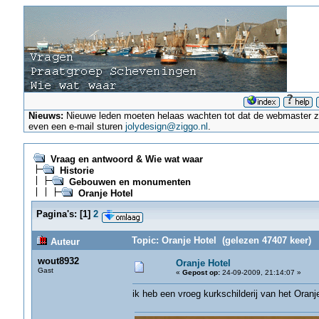
Nieuws:
Nieuwe leden moeten helaas wachten tot dat de webmaster ze a
even een e-mail sturen
jolydesign@ziggo.nl
.
Vraag en antwoord & Wie wat waar
Historie
Gebouwen en monumenten
Oranje Hotel
Pagina's:
[
1
]
2
Topic: Oranje Hotel (gelezen 47407 keer)
Auteur
wout8932
Oranje Hotel
Gast
«
Gepost op:
24-09-2009, 21:14:07 »
ik heb een vroeg kurkschilderij van het Oranj