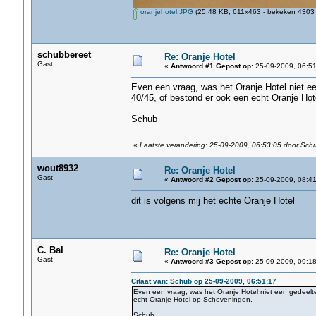
oranjehotel.JPG
(25.48 KB, 611x463 - bekeken 4303 
schubbereet
Re: Oranje Hotel
Gast
«
Antwoord #1 Gepost op:
25-09-2009, 06:51
Even een vraag, was het Oranje Hotel niet e
40/45, of bestond er ook een echt Oranje Ho
Schub
«
Laatste verandering: 25-09-2009, 06:53:05 door Sch
wout8932
Re: Oranje Hotel
Gast
«
Antwoord #2 Gepost op:
25-09-2009, 08:41
dit is volgens mij het echte Oranje Hotel
C. Bal
Re: Oranje Hotel
Gast
«
Antwoord #3 Gepost op:
25-09-2009, 09:18
Citaat van: Schub op 25-09-2009, 06:51:17
Even een vraag, was het Oranje Hotel niet een gedeel
echt Oranje Hotel op Scheveningen.
Schub