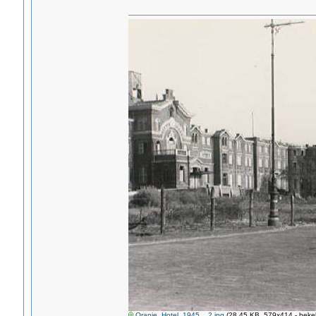
Oranje_Hotel_1945__2.jpg
(28.45 KB, 579x414 - beke