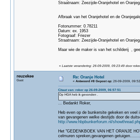
Straatnaam: Zeezijde-Oranjehotel en Oranjega
Afbraak van het Oranjehotel en de Oranjegale
Fotonummer: 0.78211
Datum: ex. 1953
Fotograaf: Friezer
Straatnaam: Zeezijde-Oranjehotel en Oranjega
Maar wie de maker is van het schilderij , gee
«
Laatste verandering: 26-09-2009, 09:23:49 door roke
reuzekee
Re: Oranje Hotel
Gast
«
Antwoord #8 Gepost op:
26-09-2009, 09:52
Citaat van: roker op 26-09-2009, 06:57:51
Op HGA heb ik gevonden .
... Bedankt Roker,
Heb even op de bunkersite gekeken en veel i
van gevangenen welke destijds door de duits
http://www.hbpbunkerforum.nl/showthread.ph
Het ''GEDENKBOEK VAN HET ORANJE HOT
celmuren spreken,gevangenen getuigen........