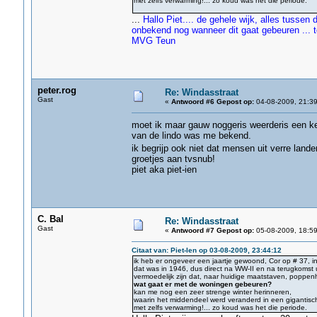
met zelfs verwarming!... zo koud was het die periode.
...
Hallo Piet.... de gehele wijk, alles tusse
onbekend nog wanneer dit gaat gebeuren ... t
MVG Teun
peter.rog
Re: Windasstraat
Gast
«
Antwoord #6 Gepost op:
04-08-2009, 21:39
moet ik maar gauw noggeris weerderis een ke
van de lindo was me bekend.
ik begrijp ook niet dat mensen uit verre land
groetjes aan tvsnub!
piet aka piet-ien
C. Bal
Re: Windasstraat
Gast
«
Antwoord #7 Gepost op:
05-08-2009, 18:59
Citaat van: Piet-Ien op 03-08-2009, 23:44:12
ik heb er ongeveer een jaartje gewoond, Cor op # 37, i
dat was in 1946, dus direct na WW-II en na terugkomst u
vermoedelijk zijn dat, naar huidige maatstaven, poppenhu
wat gaat er met de woningen gebeuren?
kan me nog een zeer strenge winter herinneren,
waarin het middendeel werd veranderd in een gigantisch
met zelfs verwarming!... zo koud was het die periode.