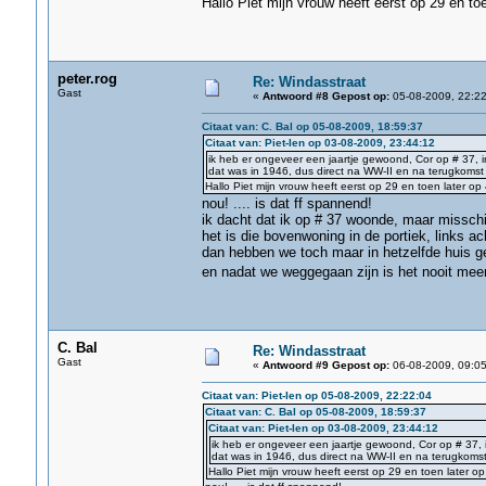
Hallo Piet mijn vrouw heeft eerst op 29 en t
peter.rog
Re: Windasstraat
Gast
«
Antwoord #8 Gepost op:
05-08-2009, 22:22
Citaat van: C. Bal op 05-08-2009, 18:59:37
Citaat van: Piet-Ien op 03-08-2009, 23:44:12
ik heb er ongeveer een jaartje gewoond, Cor op # 37, i
dat was in 1946, dus direct na WW-II en na terugkomst 
Hallo Piet mijn vrouw heeft eerst op 29 en toen later 
nou! .... is dat ff spannend!
ik dacht dat ik op # 37 woonde, maar missch
het is die bovenwoning in de portiek, links ac
dan hebben we toch maar in hetzelfde huis 
en nadat we weggegaan zijn is het nooit mee
C. Bal
Re: Windasstraat
Gast
«
Antwoord #9 Gepost op:
06-08-2009, 09:05
Citaat van: Piet-Ien op 05-08-2009, 22:22:04
Citaat van: C. Bal op 05-08-2009, 18:59:37
Citaat van: Piet-Ien op 03-08-2009, 23:44:12
ik heb er ongeveer een jaartje gewoond, Cor op # 37, 
dat was in 1946, dus direct na WW-II en na terugkomst 
Hallo Piet mijn vrouw heeft eerst op 29 en toen later