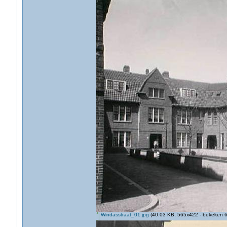
Windasstraat_01.jpg
(40.03 KB, 565x422 - bekeken 6