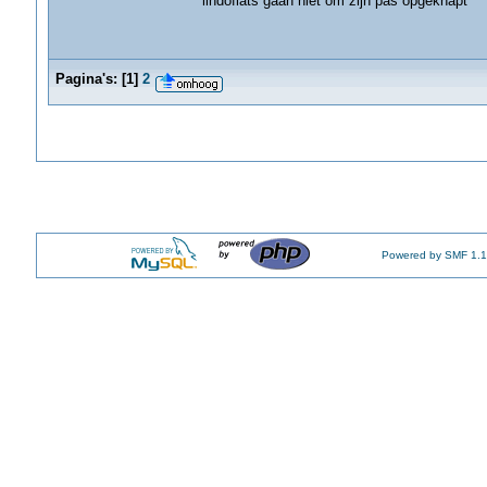
lindoflats gaan niet om zijn pas opgeknapt
Pagina's:
[
1
]
2
Powered by SMF 1.1