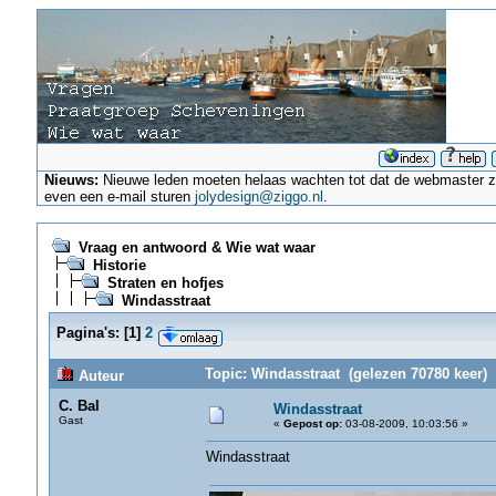
Nieuws:
Nieuwe leden moeten helaas wachten tot dat de webmaster ze a
even een e-mail sturen
jolydesign@ziggo.nl
.
Vraag en antwoord & Wie wat waar
Historie
Straten en hofjes
Windasstraat
Pagina's:
[
1
]
2
Topic: Windasstraat (gelezen 70780 keer)
Auteur
C. Bal
Windasstraat
Gast
«
Gepost op:
03-08-2009, 10:03:56 »
Windasstraat