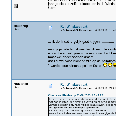
jaar groeien er zelfs palmbomen in de Windas
Gerrit
peter.rog
Re: Windasstraat
Gast
«
Antwoord #4 Gepost op:
04-08-2009, 19:40
... ik denk dat je gelijk gaat krijgen!.............
een tijdje geleden alweer heb ik een bliksemb
ik zag helemaal geen scheveningse dracht m
maar wel ander soorten dracht.
dat zal wel vooruitlopend zijn op de palmbom
't worden dan allemaal pallum-ûsjes.
reuzekee
Re: Windasstraat
Gast
«
Antwoord #5 Gepost op:
04-08-2009, 21:29
Citaat van: Piet-Ien op 03-08-2009, 23:44:12
ik heb er ongeveer een jaartje gewoond, Cor op # 37, i
dat was in 1946, dus direct na WW-II en na terugkomst u
vermoedelijk zijn dat, naar huidige maatstaven, poppenhu
wat gaat er met de woningen gebeuren?
kan me nog een zeer strenge winter herinneren,
waarin het middendeel werd veranderd in een gigantisch