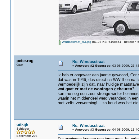
Windasstraat_03.jpg
(61.03 KB, 640x454 - bekeken 5
peter.rog
Re: Windasstraat
Gast
«
Antwoord #2 Gepost op:
03-08-2009, 23:44
ik heb er ongeveer een jaartje gewoond, Cor o
dat was in 1946, dus direct na WW-II en na t
vermoedelijk zijn dat, naar huidige maatstave
wat gaat er met de woningen gebeuren?
kan me nog een zeer strenge winter herinner
waarin het middendeel werd veranderd in een 
met zelfs verwarming!... zo koud was het die
uitkijk
Re: Windasstraat
Schipper
«
Antwoord #3 Gepost op:
04-08-2009, 13:40
Berichten: 203
Die woningen kunnen nog jaren mee. In verb