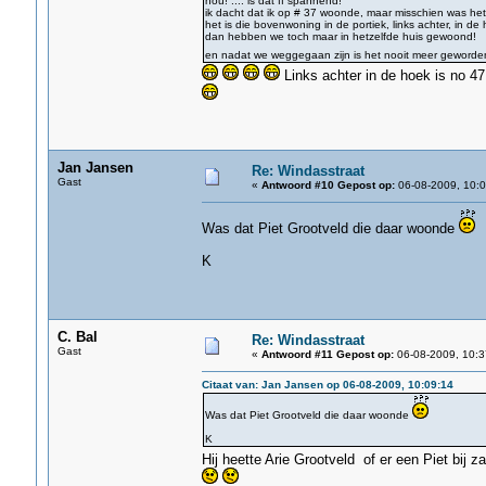
nou! .... is dat ff spannend!
ik dacht dat ik op # 37 woonde, maar misschien was het
het is die bovenwoning in de portiek, links achter, in de
dan hebben we toch maar in hetzelfde huis gewoond!
en nadat we weggegaan zijn is het nooit meer geworden
Links achter in de hoek is no 4
Jan Jansen
Re: Windasstraat
Gast
«
Antwoord #10 Gepost op:
06-08-2009, 10:0
Was dat Piet Grootveld die daar woonde
K
C. Bal
Re: Windasstraat
Gast
«
Antwoord #11 Gepost op:
06-08-2009, 10:3
Citaat van: Jan Jansen op 06-08-2009, 10:09:14
Was dat Piet Grootveld die daar woonde
K
Hij heette Arie Grootveld of er een Piet bij z