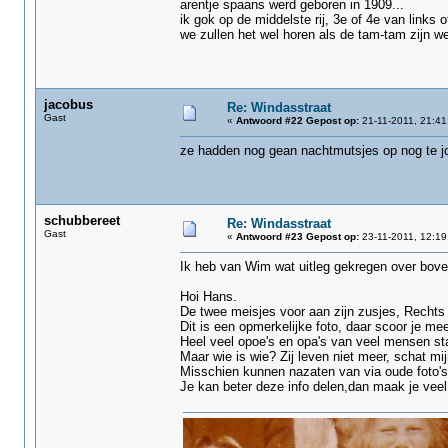
arentje spaans werd geboren in 1909...
ik gok op de middelste rij, 3e of 4e van links o
we zullen het wel horen als de tam-tam zijn w
jacobus
Re: Windasstraat
Gast
«
Antwoord #22 Gepost op:
21-11-2011, 21:41
ze hadden nog gean nachtmutsjes op nog te j
schubbereet
Re: Windasstraat
Gast
«
Antwoord #23 Gepost op:
23-11-2011, 12:19
Ik heb van Wim wat uitleg gekregen over bove
Hoi Hans.
De twee meisjes voor aan zijn zusjes, Rechts 
Dit is een opmerkelijke foto, daar scoor je me
Heel veel opoe's en opa's van veel mensen st
Maar wie is wie? Zij leven niet meer, schat mi
Misschien kunnen nazaten van via oude foto's 
Je kan beter deze info delen,dan maak je veel