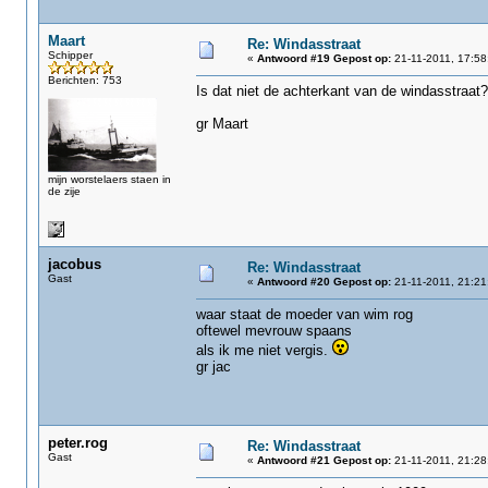
Maart
Re: Windasstraat
Schipper
«
Antwoord #19 Gepost op:
21-11-2011, 17:58
Berichten: 753
Is dat niet de achterkant van de windasstraat?
gr Maart
mijn worstelaers staen in
de zije
jacobus
Re: Windasstraat
Gast
«
Antwoord #20 Gepost op:
21-11-2011, 21:21
waar staat de moeder van wim rog
oftewel mevrouw spaans
als ik me niet vergis.
gr jac
peter.rog
Re: Windasstraat
Gast
«
Antwoord #21 Gepost op:
21-11-2011, 21:28