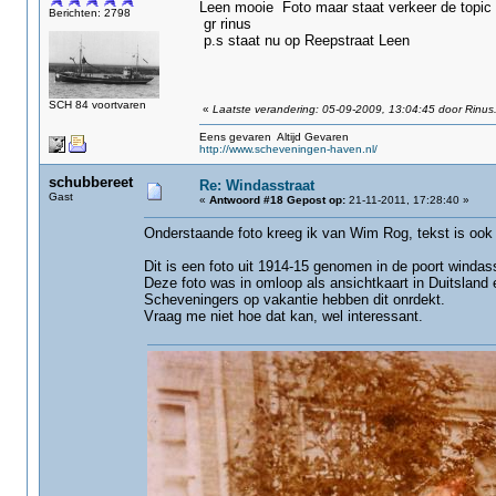
Leen mooie Foto maar staat verkeer de topic 
Berichten: 2798
gr rinus
p.s staat nu op Reepstraat Leen
SCH 84 voortvaren
«
Laatste verandering: 05-09-2009, 13:04:45 door Rinus
Eens gevaren Altijd Gevaren
http://www.scheveningen-haven.nl/
schubbereet
Re: Windasstraat
Gast
«
Antwoord #18 Gepost op:
21-11-2011, 17:28:40 »
Onderstaande foto kreeg ik van Wim Rog, tekst is oo
Dit is een foto uit 1914-15 genomen in de poort windasst
Deze foto was in omloop als ansichtkaart in Duitsland e
Scheveningers op vakantie hebben dit onrdekt.
Vraag me niet hoe dat kan, wel interessant.