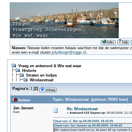
Nieuws:
Nieuwe leden moeten helaas wachten tot dat de webmaster ze a
even een e-mail sturen
jolydesign@ziggo.nl
.
Vraag en antwoord & Wie wat waar
Historie
Straten en hofjes
Windasstraat
Pagina's:
1
[
2
]
Topic: Windasstraat (gelezen 70581 keer)
Auteur
Jan Jansen
Re: Windasstraat
Gast
«
Antwoord #15 Gepost op:
06-08-2009, 21:12
Citaat van: C. Bal op 06-08-2009, 18:43:25
Citaat van: Jan Jansen op 06-08-2009, 10:46:25
M'n vaders broer heeft tot ca. de jaren 60 op nummer 4