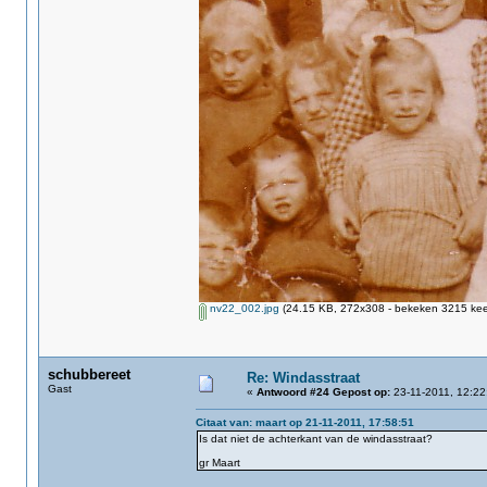
nv22_002.jpg
(24.15 KB, 272x308 - bekeken 3215 keer
schubbereet
Re: Windasstraat
Gast
«
Antwoord #24 Gepost op:
23-11-2011, 12:22
Citaat van: maart op 21-11-2011, 17:58:51
Is dat niet de achterkant van de windasstraat?
gr Maart