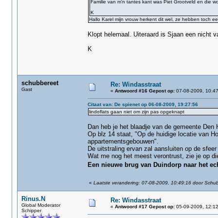
Familie van m'n tantes kant was Piet Grootveld en die w
K
Hallo Karel mijn vrouw herkent dit wel, ze hebben toch 
Klopt helemaal. Uiteraard is Sjaan een nicht 
K
schubbereet
Re: Windasstraat
Gast
«
Antwoord #16 Gepost op:
07-08-2009, 10:47
Citaat van: De spienet op 06-08-2009, 19:27:56
lindoflats gaan niet om zijn pas opgeknapt
Dan heb je het blaadje van de gemeente Den 
Op blz 14 staat, "Op de huidige locatie van 
appartementsgebouwen".
De uitstraling ervan zal aansluiten op de sfee
Wat me nog het meest verontrust, zie je op di
Een nieuwe brug van Duindorp naar het ec
«
Laatste verandering: 07-08-2009, 10:49:16 door Schu
Rinus.N
Re: Windasstraat
Global Moderator
«
Antwoord #17 Gepost op:
05-09-2009, 12:12
Schipper