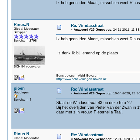
Ik heb geen idee Maart, misschien weet Rinu
Rinus.N
Re: Windasstraat
Global Moderator
«
Antwoord #25 Gepost op:
24-11-2011, 11:38
Schipper
Ik heb geen idee Maart, misschien weet Rinu
Berichten: 2798
is denk ik bij iemand op de plaats
SCH 84 voortvaren
Eens gevaren Altijd Gevaren
http://www.scheveningen-haven.nl/
pioen
Re: Windasstraat
Hooploper
«
Antwoord #26 Gepost op:
10-04-2020, 23:36
Berichten: 4
Staat de Windasstraat 43 op deze foto ??
Bij het overlijden van Pieter van der Zwan in 
daar met zijn vrouw, Pieternella Taal.
Rinus.N
Re: Windasstraat
Global Moderator
«
Antwoord #27 Gepost op:
12-04-2020, 13:01