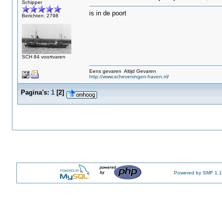
Schipper
is in de poort
Berichten: 2798
SCH 84 voortvaren
Eens gevaren Altijd Gevaren
http://www.scheveningen-haven.nl/
Pagina's:
1
[
2
]
Powered by SMF 1.1