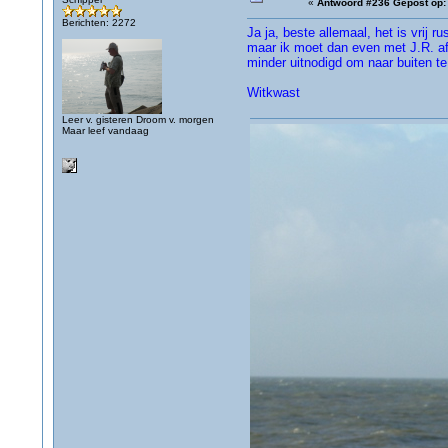
«
Antwoord #236 Gepost op:
Berichten: 2272
Ja ja, beste allemaal, het is vrij 
maar ik moet dan even met J.R. afs
minder uitnodigd om naar buiten t
Witkwast
Leer v. gisteren Droom v. morgen
Maar leef vandaag