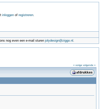
ft
inloggen
of
registreren
.
e ons nog even een e-mail sturen
jolydesign@ziggo.nl
.
« vorige
volgende »