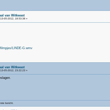
aal van Witkwast
13-05-2012, 18:53:38 »
/filmpjes/LINDE-G.wmv
aal van Witkwast
13-05-2012, 23:22:23 »
eslagen.
ste bericht.