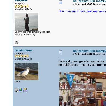
witkwast
Re: Nieuw Film materi
Schipper
«
Antwoord #233 Gepost op:
Berichten: 2272
Nou mannen ik heb weer een aardi
Leer v. gisteren Droom v. morgen
Maar leef vandaag
jacobcramer
Re: Nieuw Film materi
Schipper
«
Antwoord #234 Gepost op:
Berichten: 1246
hallo aat ,weer genoten van je laa
de reddingboot , en de vissermann
bijna