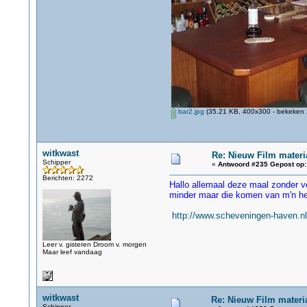
bar2.jpg
(35.21 KB, 400x300 - bekeken 
witkwast
Re: Nieuw Film materi
Schipper
«
Antwoord #235 Gepost op:
Berichten: 2272
Hallo allemaal deze maal zonder v
minder maar die komen van m'n hele
http://www.scheveningen-haven.n
Leer v. gisteren Droom v. morgen
Maar leef vandaag
witkwast
Re: Nieuw Film materi
Schipper