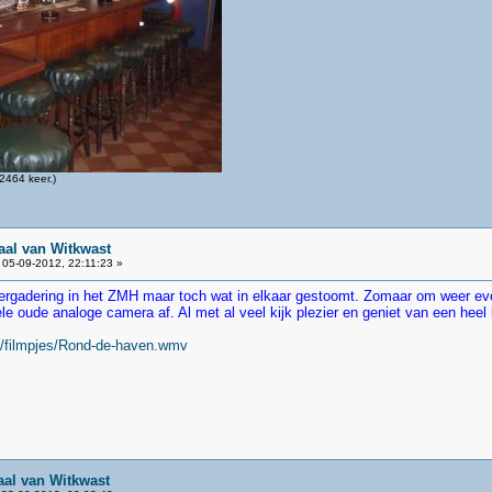
2464 keer.)
aal van Witkwast
05-09-2012, 22:11:23 »
ergadering in het ZMH maar toch wat in elkaar gestoomt. Zomaar om weer ev
 oude analoge camera af. Al met al veel kijk plezier en geniet van een heel k
l/filmpjes/Rond-de-haven.wmv
aal van Witkwast