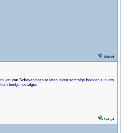
Gelogd
en wat van Scheveningen te laten leven sommige beelden zijn iets
lein beetje nostalgie.
Gelogd