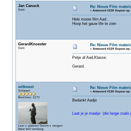
Jan Canuck
Re: Nieuw Film materi
Gast
«
Antwoord #228 Gepost op:
Hele mooie film Aad...
Hoop het gauw life te zien
GerardKnoester
Re: Nieuw Film materi
Gast
«
Antwoord #229 Gepost op:
Petje af Aad,Klasse.
Gerard.
witkwast
Re: Nieuw Film materi
Schipper
«
Antwoord #230 Gepost op:
Berichten: 2272
Bedankt Aadje
Laat je je maatje (die lange zoals 
Leer v. gisteren Droom v. morgen
Maar leef vandaag