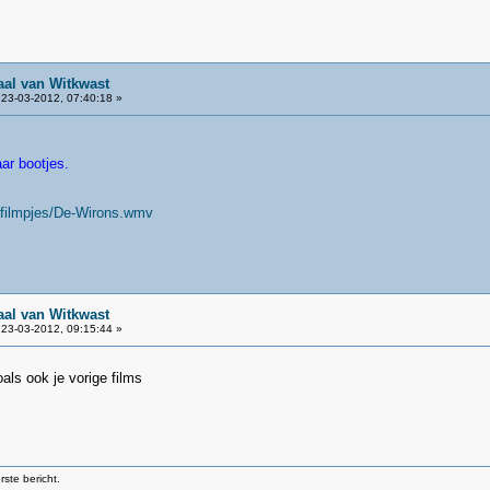
aal van Witkwast
23-03-2012, 07:40:18 »
aar bootjes.
/filmpjes/De-Wirons.wmv
aal van Witkwast
23-03-2012, 09:15:44 »
oals ook je vorige films
ste bericht.