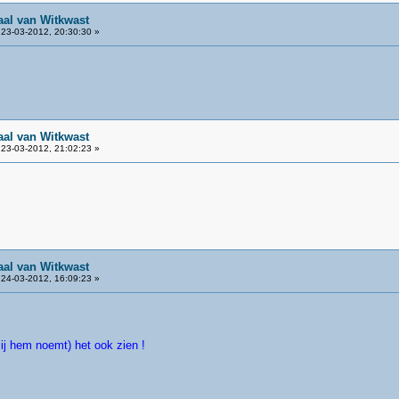
aal van Witkwast
23-03-2012, 20:30:30 »
aal van Witkwast
23-03-2012, 21:02:23 »
aal van Witkwast
24-03-2012, 16:09:23 »
jij hem noemt) het ook zien !