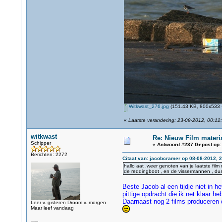
Witkwast_276.jpg
(151.43 KB, 800x533 -
«
Laatste verandering: 23-09-2012, 00:12:
witkwast
Re: Nieuw Film materi
Schipper
«
Antwoord #237 Gepost op:
Berichten: 2272
Citaat van: jacobcramer op 08-08-2012, 
hallo aat ,weer genoten van je laatste fil
de reddingboot , en de vissermannen , du
Beste Jacob al een tijdje niet in
pittige opdracht die ik net klaar 
Daarnaast nog 2 films produceren d
Leer v. gisteren Droom v. morgen
Maar leef vandaag