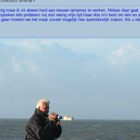
23-09-2012, 00:08:48 »
rustig maar ik zit alweer hard aan nieuwe opnames te werken. Helaas daar gaat 
preken één probleem mij rest weing vrije tijd maar doe m'n best om één en a
e gaan moeten we het maar zoveel mogelijk hier aantrekkelijk maken. Als u id