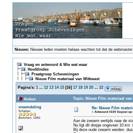
Nieuws:
Nieuwe leden moeten helaas wachten tot dat de webmaster ze
Vraag en antwoord & Wie wat waar
Hoofdindex
Praatgroep Scheveningen
Nieuw Film materiaal van Witkwast
Pagina's:
1
...
12
13
14
15
[
16
]
17
18
19
20
...
22
Topic: Nieuw Film materiaal van
Auteur
vreemdeling
Re: Nieuw Film materi
Schipper
«
Antwoord #225 Gepost op:
Berichten: 1860
Aan de zeearm eertijds naar de sta
Nu ligt dit dorpje ongeveer 10 km. 
Bij deze oude zeearm werden dus 