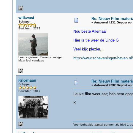
witkwast
Re: Nieuw Film materi
Schipper
«
Antwoord #231 Gepost op:
Berichten: 2272
Nou beste Allemaal
Hier is tie weer de Linde G
Veel kijk plezier. :
Leer v. gisteren Droom v. morgen
http://www.scheveningen-haven.nl
Maar leef vandaag
Knorhaan
Re: Nieuw Film materi
Schipper
«
Antwoord #232 Gepost op:
Berichten: 1817
Leuke film weer aat; heb hem opg
K
Voor behaalde aantal punten, zie blad 1 eer