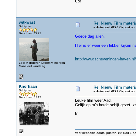
Cor
witkwast
Re: Nieuw Film materi
Schipper
«
Antwoord #226 Gepost op:
Berichten: 2272
Goede dag allen,
Hier is er weer een lekker kijken n
http://www.scheveningen-haven.nl
Leer v. gisteren Droom v. morgen
Maar leef vandaag
Knorhaan
Re: Nieuw Film materi
Schipper
«
Antwoord #227 Gepost op:
Berichten: 1817
Leuke film weer Aad.
Gelijk op m'n harde schijf gezet ,z
K
Voor behaalde aantal punten, zie blad 1 eer