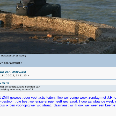
 bekeken 2418 keer.)
27 door witkwast
»
aal van Witkwast
13-10-2012, 23:21:15 »
23:59:47
m met de spectaculaire beelden van
s vrijdag weer vergaderen??
 het ZMH geweest door veel activiteiten, Heb wel vorige week zondag met J.R
heb gestoomt die best wel enige enrgie heeft gevraagd. Hoop aanstaande week
us ik ben voorlopig wel v/d straat. daarnaast wil ik ook wel weer een keert