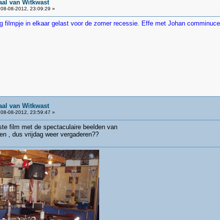
aal van Witkwast
08-08-2012, 23:09:29 »
g filmpje in elkaar gelast voor de zomer recessie. Effe met Johan comminu
aal van Witkwast
08-08-2012, 23:59:47 »
tste film met de spectaculaire beelden van
en , dus vrijdag weer vergaderen??