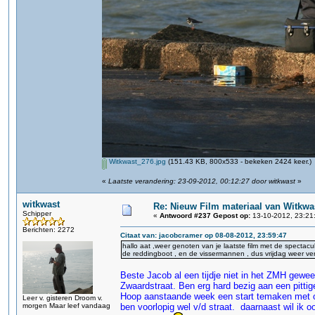
Witkwast_276.jpg
(151.43 KB, 800x533 - bekeken 2424 keer.)
«
Laatste verandering: 23-09-2012, 00:12:27 door witkwast
»
witkwast
Re: Nieuw Film materiaal van Witkwa
Schipper
«
Antwoord #237 Gepost op:
13-10-2012, 23:21
Berichten: 2272
Citaat van: jacobcramer op 08-08-2012, 23:59:47
hallo aat ,weer genoten van je laatste film met de spectac
de reddingboot , en de vissermannen , dus vrijdag weer v
Beste Jacob al een tijdje niet in het ZMH gewe
Zwaardstraat. Ben erg hard bezig aan een pittig
Hoop aanstaande week een start temaken met of
Leer v. gisteren Droom v.
morgen Maar leef vandaag
ben voorlopig wel v/d straat. daarnaast wil ik