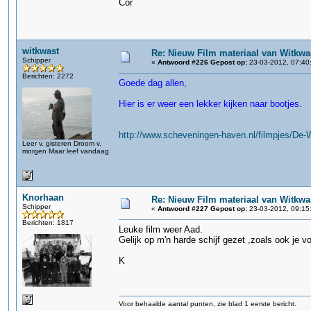
Cor
witkwast
Re: Nieuw Film materiaal van Witkwa
Schipper
«
Antwoord #226 Gepost op:
23-03-2012, 07:40
Berichten: 2272
Goede dag allen,
Hier is er weer een lekker kijken naar bootjes.
http://www.scheveningen-haven.nl/filmpjes/De
Leer v. gisteren Droom v.
morgen Maar leef vandaag
Knorhaan
Re: Nieuw Film materiaal van Witkwa
Schipper
«
Antwoord #227 Gepost op:
23-03-2012, 09:15
Berichten: 1817
Leuke film weer Aad.
Gelijk op m'n harde schijf gezet ,zoals ook je vo
K
Voor behaalde aantal punten, zie blad 1 eerste bericht.