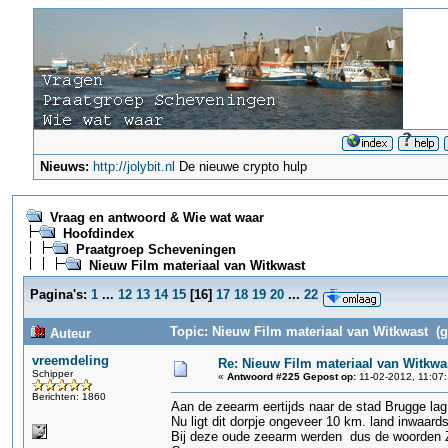
Nieuws:
http://jolybit.nl
De nieuwe crypto hulp
Vraag en antwoord & Wie wat waar
Hoofdindex
Praatgroep Scheveningen
Nieuw Film materiaal van Witkwast
Pagina's:
1
...
12
13
14
15
[
16
]
17
18
19
20
...
22
Topic: Nieuw Film materiaal van Witkwast (g
Auteur
vreemdeling
Re: Nieuw Film materiaal van Witkwa
Schipper
«
Antwoord #225 Gepost op:
11-02-2012, 11:07:
Berichten: 1860
Aan de zeearm eertijds naar de stad Brugge lag
Nu ligt dit dorpje ongeveer 10 km. land inwaards
Bij deze oude zeearm werden dus de woorden Z