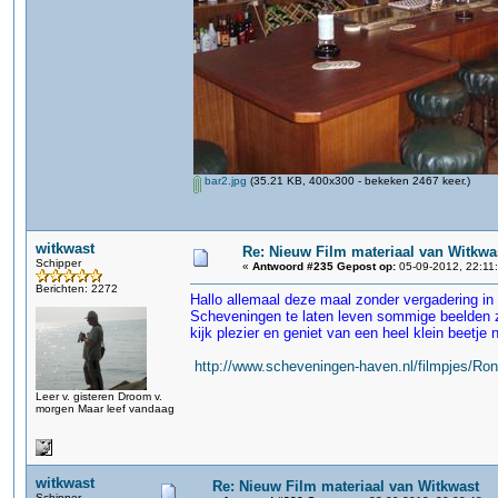
bar2.jpg
(35.21 KB, 400x300 - bekeken 2467 keer.)
witkwast
Re: Nieuw Film materiaal van Witkwa
Schipper
«
Antwoord #235 Gepost op:
05-09-2012, 22:11
Berichten: 2272
Hallo allemaal deze maal zonder vergadering i
Scheveningen te laten leven sommige beelden z
kijk plezier en geniet van een heel klein beetje 
http://www.scheveningen-haven.nl/filmpjes/R
Leer v. gisteren Droom v.
morgen Maar leef vandaag
witkwast
Re: Nieuw Film materiaal van Witkwast
Schipper