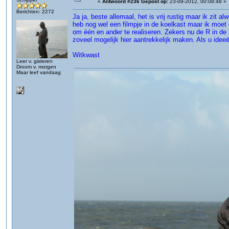
«
Antwoord #236 Gepost op:
23-09-2012, 00:08:48 »
Berichten: 2272
Ja ja, beste allemaal, het is vrij rustig maar ik zit
heb nog wel een filmpje in de koelkast maar ik moet 
om één en ander te realiseren. Zekers nu de R in de
zoveel mogelijk hier aantrekkelijk maken. Als u idee
Witkwast
Leer v. gisteren
Droom v. morgen
Maar leef vandaag