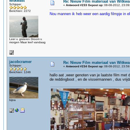
witkwast
Re: Nieuw Film materiaal van Witkwa
Schipper
«
Antwoord #233 Gepost op:
08-08-2012, 23:09
Berichten: 2272
Nou mannen ik heb weer een aardig filmpje in 
Leer v. gisteren Droom v.
morgen Maar leef vandaag
jacobcramer
Re: Nieuw Film materiaal van Witkwa
Schipper
«
Antwoord #234 Gepost op:
08-08-2012, 23:59
Berichten: 1246
hallo aat ,weer genoten van je laatste film met
de reddingboot , en de vissermannen , dus vrij
bijna