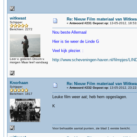
witkwast
Re: Nieuw Film materiaal van Witkwa
Schipper
«
Antwoord #231 Gepost op:
13-05-2012, 18:53
Berichten: 2272
Nou beste Allemaal
Hier is tie weer de Linde G
Veel kijk plezier. :
Leer v. gisteren Droom v.
http://www.scheveningen-haven.nl/filmpjes/LI
morgen Maar leef vandaag
Knorhaan
Re: Nieuw Film materiaal van Witkwa
Schipper
«
Antwoord #232 Gepost op:
13-05-2012, 23:22
Berichten: 1817
Leuke film weer aat; heb hem opgeslagen.
K
Voor behaalde aantal punten, zie blad 1 eerste bericht.