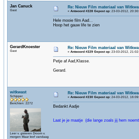
Jan Canuck
Re: Nieuw Film materiaal van Witkwa
Gast
«
Antwoord #228 Gepost op:
23-03-2012, 20:30
Hele mooie film Aad...
Hoop het gauw life te zien
GerardKnoester
Re: Nieuw Film materiaal van Witkwa
Gast
«
Antwoord #229 Gepost op:
23-03-2012, 21:02
Petje af Aad,Klasse.
Gerard.
witkwast
Re: Nieuw Film materiaal van Witkwa
Schipper
«
Antwoord #230 Gepost op:
24-03-2012, 16:09
Berichten: 2272
Bedankt Aadje
Laat je je maatje (die lange zoals jij hem noemt
Leer v. gisteren Droom v.
morgen Maar leef vandaag