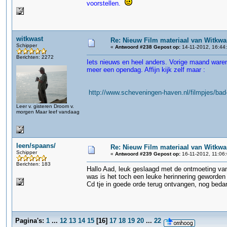
voorstellen.
witkwast
Re: Nieuw Film materiaal van Witkwa
Schipper
«
Antwoord #238 Gepost op:
14-11-2012, 16:44
Berichten: 2272
Iets nieuws en heel anders. Vorige maand waren 
meer een opendag. Affijn kijk zelf maar :
http://www.scheveningen-haven.nl/filmpjes/ba
Leer v. gisteren Droom v.
morgen Maar leef vandaag
leen/spaans/
Re: Nieuw Film materiaal van Witkwa
Schipper
«
Antwoord #239 Gepost op:
16-11-2012, 11:06:
Berichten: 183
Hallo Aad, leuk geslaagd met de ontmoeting van 
was is het toch een leuke herinnering geworden
Cd tje in goede orde terug ontvangen, nog bedan
Pagina's:
1
...
12
13
14
15
[
16
]
17
18
19
20
...
22