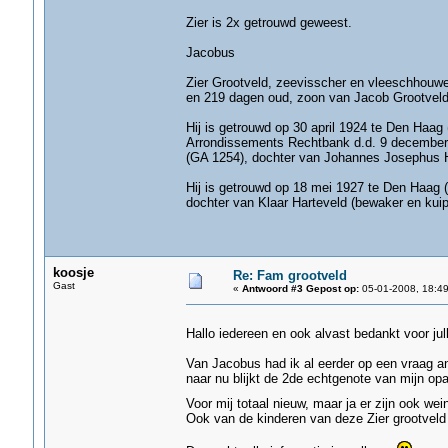
Zier is 2x getrouwd geweest.
Jacobus
Zier Grootveld, zeevisscher en vleeschhouwer,
en 219 dagen oud, zoon van Jacob Grootveld 
Hij is getrouwd op 30 april 1924 te Den Haa
Arrondissements Rechtbank d.d. 9 december 
(GA 1254), dochter van Johannes Josephus H
Hij is getrouwd op 18 mei 1927 te Den Haag 
dochter van Klaar Harteveld (bewaker en kuip
koosje
Re: Fam grootveld
Gast
«
Antwoord #3 Gepost op:
05-01-2008, 18:49
Hallo iedereen en ook alvast bedankt voor jull
Van Jacobus had ik al eerder op een vraag a
naar nu blijkt de 2de echtgenote van mijn opa
Voor mij totaal nieuw, maar ja er zijn ook w
Ook van de kinderen van deze Zier grootveld