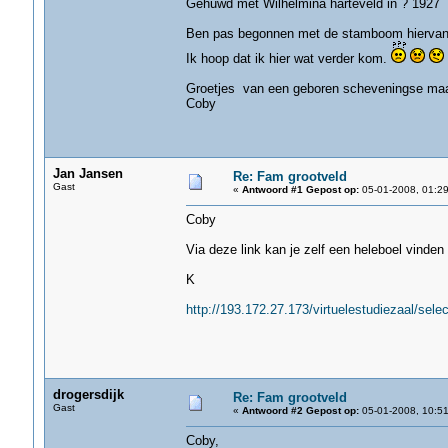
Gehuwd met Wilhelmina harteveld in ? 1927
Ben pas begonnen met de stamboom hiervan u
Ik hoop dat ik hier wat verder kom.
Groetjes van een geboren scheveningse maa
Coby
Jan Jansen
Re: Fam grootveld
Gast
«
Antwoord #1 Gepost op:
05-01-2008, 01:29
Coby
Via deze link kan je zelf een heleboel vinden
K
http://193.172.27.173/virtuelestudiezaal/sele
drogersdijk
Re: Fam grootveld
Gast
«
Antwoord #2 Gepost op:
05-01-2008, 10:51
Coby,