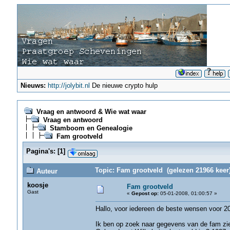
Nieuws:
http://jolybit.nl
De nieuwe crypto hulp
Vraag en antwoord & Wie wat waar
Vraag en antwoord
Stamboom en Genealogie
Fam grootveld
Pagina's:
[
1
]
Topic: Fam grootveld (gelezen 21966 keer
Auteur
koosje
Fam grootveld
Gast
«
Gepost op:
05-01-2008, 01:00:57 »
Hallo, voor iedereen de beste wensen voor 2
Ik ben op zoek naar gegevens van de fam zie