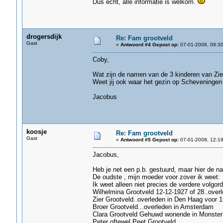
Dus echt, alle informatie is welkom.
drogersdijk
Re: Fam grootveld
Gast
«
Antwoord #4 Gepost op:
07-01-2008, 09:30
Coby,
Wat zijn de namen van de 3 kinderen van Zie
Weet jij ook waar het gezin op Scheveninge
Jacobus
koosje
Re: Fam grootveld
Gast
«
Antwoord #5 Gepost op:
07-01-2008, 12:19
Jacobus,
Heb je net een p.b. gestuurd, maar hier de n
De oudste , mijn moeder voor zover ik weet:
Ik weet alleen niet precies de verdere volgord
Wilhelmina Grootveld 12-12-1927 of 28..overl
Zier Grootveld..overleden in Den Haag voor 
Broer Grootveld...overleden in Amsterdam
Clara Grootveld Gehuwd wonende in Monster
Peter oftewel Peet Grootveld