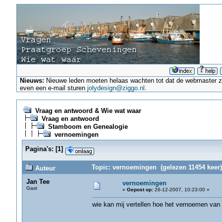
Nieuws:
Nieuwe leden moeten helaas wachten tot dat de webmaster ze a
even een e-mail sturen
jolydesign@ziggo.nl
.
Vraag en antwoord & Wie wat waar
Vraag en antwoord
Stamboom en Genealogie
vernoemingen
Pagina's:
[
1
]
Topic: vernoemingen (gelezen 11454 keer)
Auteur
Jan Tee
vernoemingen
Gast
«
Gepost op:
26-12-2007, 10:23:00 »
wie kan mij vertellen hoe het vernoemen va