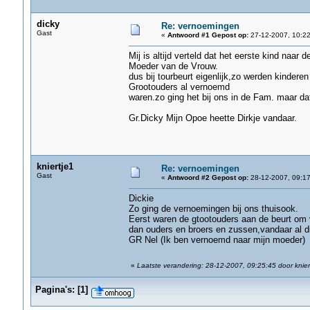
dicky
Re: vernoemingen
Gast
«
Antwoord #1 Gepost op:
27-12-2007, 10:22
Mij is altijd verteld dat het eerste kind na
Moeder van de Vrouw.
dus bij tourbeurt eigenlijk,zo werden kinder
Grootouders al vernoemd
waren.zo ging het bij ons in de Fam. maar dat 
Gr.Dicky Mijn Opoe heette Dirkje vandaar.
kniertje1
Re: vernoemingen
Gast
«
Antwoord #2 Gepost op:
28-12-2007, 09:17
Dickie
Zo ging de vernoemingen bij ons thuisook.
Eerst waren de gtootouders aan de beurt om
dan ouders en broers en zussen,vandaar al di
GR Nel (Ik ben vernoemd naar mijn moeder)
«
Laatste verandering: 28-12-2007, 09:25:45 door knier
Pagina's:
[
1
]