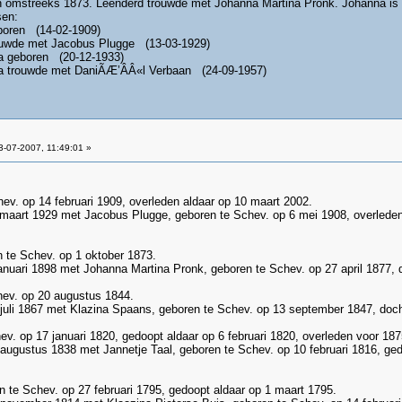
ren omstreeks 1873. Leenderd trouwde met Johanna Martina Pronk. Johanna is
sen:
boren (14-02-1909)
uwde met Jacobus Plugge (13-03-1929)
a geboren (20-12-1933)
a trouwde met DaniÃÆ’ÂÂ«l Verbaan (24-09-1957)
-07-2007, 11:49:01 »
chev. op 14 februari 1909, overleden aldaar op 10 maart 2002.
3 maart 1929 met Jacobus Plugge, geboren te Schev. op 6 mei 1908, overlede
en te Schev. op 1 oktober 1873.
januari 1898 met Johanna Martina Pronk, geboren te Schev. op 27 april 1877,
chev. op 20 augustus 1844.
 juli 1867 met Klazina Spaans, geboren te Schev. op 13 september 1847, docht
hev. op 17 januari 1820, gedoopt aldaar op 6 februari 1820, overleden voor 187
augustus 1838 met Jannetje Taal, geboren te Schev. op 10 februari 1816, gedo
en te Schev. op 27 februari 1795, gedoopt aldaar op 1 maart 1795.