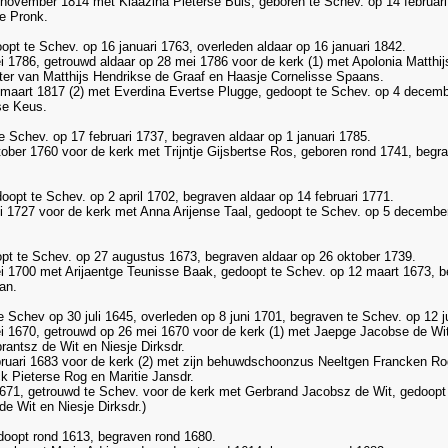
 november 1814 met Klaazina Pieterse Buis, geboren te Schev. op 14 februari 
e Pronk.
oopt te Schev. op 16 januari 1763, overleden aldaar op 16 januari 1842.
ei 1786, getrouwd aldaar op 28 mei 1786 voor de kerk (1) met Apolonia Matthi
er van Matthijs Hendrikse de Graaf en Haasje Cornelisse Spaans.
 maart 1817 (2) met Everdina Evertse Plugge, gedoopt te Schev. op 4 decembe
se Keus.
 te Schev. op 17 februari 1737, begraven aldaar op 1 januari 1785.
tober 1760 voor de kerk met Trijntje Gijsbertse Ros, geboren rond 1741, begr
edoopt te Schev. op 2 april 1702, begraven aldaar op 14 februari 1771.
ni 1727 voor de kerk met Anna Arijense Taal, gedoopt te Schev. op 5 decembe
oopt te Schev. op 27 augustus 1673, begraven aldaar op 26 oktober 1739.
ei 1700 met Arijaentge Teunisse Baak, gedoopt te Schev. op 12 maart 1673, b
an.
te Schev op 30 juli 1645, overleden op 8 juni 1701, begraven te Schev. op 12 j
ei 1670, getrouwd op 26 mei 1670 voor de kerk (1) met Jaepge Jacobse de Wi
rantsz de Wit en Niesje Dirksdr.
ebruari 1683 voor de kerk (2) met zijn behuwdschoonzus Neeltgen Francken Ro
 Pieterse Rog en Maritie Jansdr.
 1671, getrouwd te Schev. voor de kerk met Gerbrand Jacobsz de Wit, gedoop
e Wit en Niesje Dirksdr.)
edoopt rond 1613, begraven rond 1680.