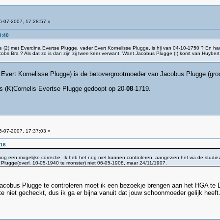
-07-2007, 17:28:57 »
0:40
 (2) met Everdina Evertse Plugge, vader Evert Kornelisse Plugge, is hij van 04-10-1750 ? En had
bs Bra ? Als dat zo is dan zijn zij twee keer verwant. Want Jacobus Plugge (I) komt van Huybert 
 Evert Kornelisse Plugge) is de betovergrootmoeder van Jacobus Plugge (gro
s (K)Cornelis Evertse Plugge gedoopt op 20-
08
-1719.
-07-2007, 17:37:03 »
:16
g een mogelijke correctie. Ik heb het nog niet kunnen controleren, aangezien het via de stud
Plugge(overl. 10-05-1940 te monster) niet 06-05-1908, maar 24/11/1907.
acobus Plugge te controleren moet ik een bezoekje brengen aan het HGA te 
e niet gecheckt, dus ik ga er bijna vanuit dat jouw schoonmoeder gelijk heeft