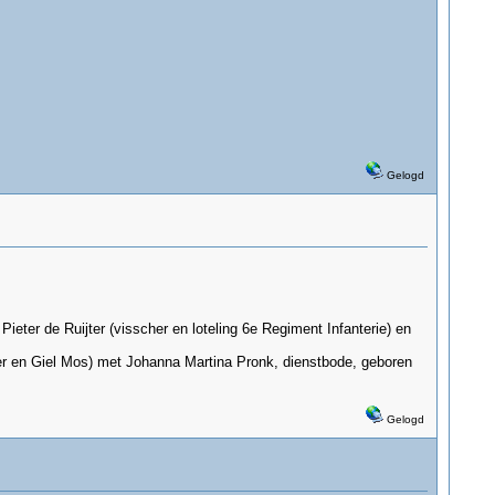
Gelogd
ieter de Ruijter (visscher en loteling 6e Regiment Infanterie) en
jter en Giel Mos) met Johanna Martina Pronk, dienstbode, geboren
Gelogd