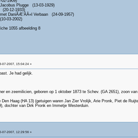
-02-1909)
 Jacobus Plugge (13-03-1929)
 (20-12-1933)
 met DaniÃÆ’ÂÂ«l Verbaan (24-09-1957)
10-03-2002)
fiche 1055 afbeelding 8
-07-2007, 15:04:24 »
st. Je had gelijk.
her en zeemilicien, geboren op 1 oktober 1873 te Schev. (GA 2651), zoon van P
te Den Haag (HA 13) (getuigen waren Jan Zier Vrolijk, Arie Pronk, Piet de Rui
), dochter van Dirk Pronk en Immetje Westerduin.
-07-2007, 12:29:56 »