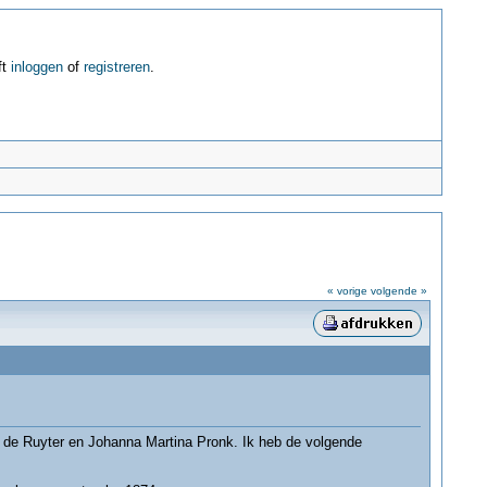
ft
inloggen
of
registreren
.
« vorige
volgende »
rk de Ruyter en Johanna Martina Pronk. Ik heb de volgende