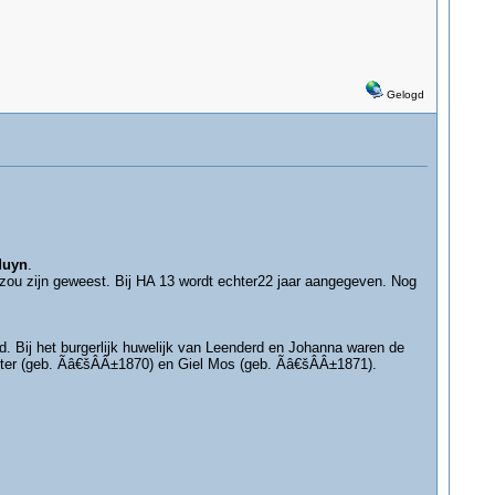
Gelogd
duyn
.
0 zou zijn geweest. Bij HA 13 wordt echter22 jaar aangegeven. Nog
d. Bij het burgerlijk huwelijk van Leenderd en Johanna waren de
ijter (geb. Ãâ€šÂÂ±1870) en Giel Mos (geb. Ãâ€šÂÂ±1871).