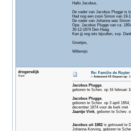
Hallo Jacobus,
De vader van Jacobus Plugge is t
Had nog een zoon Simon van 19-1
De vader van Johanna was Simon 
Opa Jacobus Plugge van ca. 1854
30-12-1874 Den Haag.
Kan jij nog iets bijvullen, svp. Dan
Groetjes,
Willemijn.
drogersdijk
Re: Familie de Ruyter
Gast
«
Antwoord #5 Gepost op:
15
Jacobus Plugge
,
geboren te Schev. op 16 februari 1
Jacobus Plugge
,
geboren te Schev. op 3 april 1854
december 1874 voor de kerk met
Jaantje Vink
, geboren te Schev. o
Jacobus uit 1882
is getrouwd te
Johanna Korving, geboren te Schev