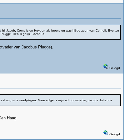
 hij Jacob, Cornelis en Huybert als broers en was hij de zoon van Cornelis Evertse
Plugge. Heb ik gelijk, Jacobus.
otvader van Jacobus Plugge).
Gelogd
iezaal nog is te raadplegen. Maar volgens mijn schoonmoeder, Jacoba Johanna
Den Haag.
.
Gelogd