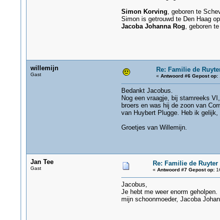
Simon Korving
, geboren te Schev
Simon is getrouwd te Den Haag op
Jacoba Johanna Rog
, geboren t
willemijn
Re: Familie de Ruyte
Gast
«
Antwoord #6 Gepost op:
Bedankt Jacobus.
Nog een vraagje, bij stamreeks VI,
broers en was hij de zoon van Corn
van Huybert Plugge. Heb ik gelijk,
Groetjes van Willemijn.
Jan Tee
Re: Familie de Ruyter
Gast
«
Antwoord #7 Gepost op:
16
Jacobus,
Je hebt me weer enorm geholpen. Ik
mijn schoonmoeder, Jacoba Johann