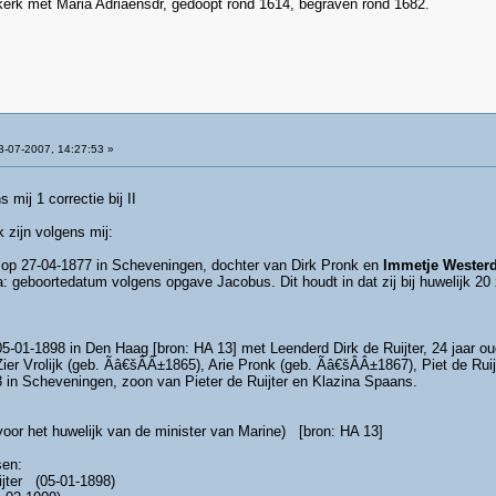
 kerk met Maria Adriaensdr, gedoopt rond 1614, begraven rond 1682.
-07-2007, 14:27:53 »
mij 1 correctie bij II
zijn volgens mij:
 op 27-04-1877 in Scheveningen, dochter van Dirk Pronk en
Immetje Wester
a: geboortedatum volgens opgave Jacobus. Dit houdt in dat zij bij huwelijk 2
5-01-1898 in Den Haag [bron: HA 13] met Leenderd Dirk de Ruijter, 24 jaar ou
Zier Vrolijk (geb. Ãâ€šÂÂ±1865), Arie Pronk (geb. Ãâ€šÂÂ±1867), Piet de Ru
 in Scheveningen, zoon van Pieter de Ruijter en Klazina Spaans.
or het huwelijk van de minister van Marine) [bron: HA 13]
sen:
ter (05-01-1898)