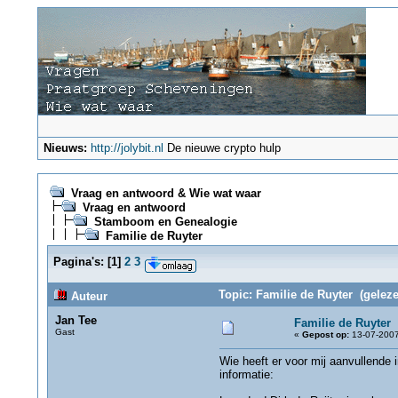
Nieuws:
http://jolybit.nl
De nieuwe crypto hulp
Vraag en antwoord & Wie wat waar
Vraag en antwoord
Stamboom en Genealogie
Familie de Ruyter
Pagina's:
[
1
]
2
3
Topic: Familie de Ruyter (geleze
Auteur
Jan Tee
Familie de Ruyter
Gast
«
Gepost op:
13-07-2007
Wie heeft er voor mij aanvullende 
informatie: