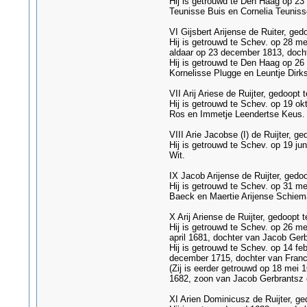
Hij is getrouwd te Den Haag op 23
Teunisse Buis en Cornelia Teuniss
VI Gijsbert Arijense de Ruiter, ged
Hij is getrouwd te Schev. op 28 m
aldaar op 23 december 1813, docht
Hij is getrouwd te Den Haag op 26
Kornelisse Plugge en Leuntje Dirk
VII Arij Ariese de Ruijter, gedoopt
Hij is getrouwd te Schev. op 19 ok
Ros en Immetje Leendertse Keus.
VIII Arie Jacobse (I) de Ruijter, g
Hij is getrouwd te Schev. op 19 ju
Wit.
IX Jacob Arijense de Ruijter, ged
Hij is getrouwd te Schev. op 31 m
Baeck en Maertie Arijense Schiem
X Arij Ariense de Ruijter, gedoopt 
Hij is getrouwd te Schev. op 26 m
april 1681, dochter van Jacob Gerb
Hij is getrouwd te Schev. op 14 f
december 1715, dochter van Franck
(Zij is eerder getrouwd op 18 mei
1682, zoon van Jacob Gerbrantsz d
XI Arien Dominicusz de Ruijter, g