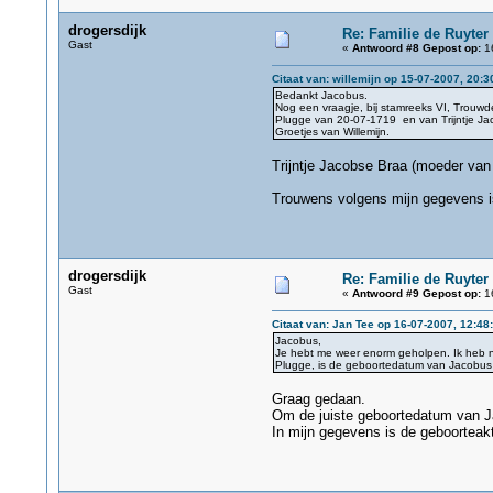
drogersdijk
Re: Familie de Ruyter
Gast
«
Antwoord #8 Gepost op:
16
Citaat van: willemijn op 15-07-2007, 20:3
Bedankt Jacobus.
Nog een vraagje, bij stamreeks VI, Trouwde
Plugge van 20-07-1719 en van Trijntje Jaco
Groetjes van Willemijn.
Trijntje Jacobse Braa (moeder van
Trouwens volgens mijn gegevens i
drogersdijk
Re: Familie de Ruyter
Gast
«
Antwoord #9 Gepost op:
16
Citaat van: Jan Tee op 16-07-2007, 12:48
Jacobus,
Je hebt me weer enorm geholpen. Ik heb no
Plugge, is de geboortedatum van Jacobus 
Graag gedaan.
Om de juiste geboortedatum van J
In mijn gegevens is de geboorteakt