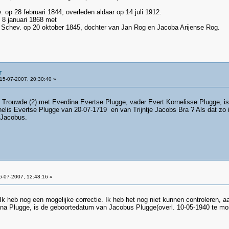
. op 28 februari 1844, overleden aldaar op 14 juli 1912.
 8 januari 1868 met
e Schev. op 20 oktober 1845, dochter van Jan Rog en Jacoba Arijense Rog.
r
15-07-2007, 20:30:40 »
 Trouwde (2) met Everdina Evertse Plugge, vader Evert Kornelisse Plugge, is 
elis Evertse Plugge van 20-07-1719 en van Trijntje Jacobs Bra ? Als dat zo 
 Jacobus.
-07-2007, 12:48:16 »
 heb nog een mogelijke correctie. Ik heb het nog niet kunnen controleren, aa
a Plugge, is de geboortedatum van Jacobus Plugge(overl. 10-05-1940 te mons