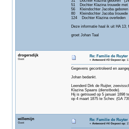
31 Dochter Klazina geboren (14
51 Dochter Klazina trouwde met
56 Kleindochter Jacoba geboren
80 Kleindochter Jacoba trouwde
124 Dochter Klazina overleden (
Deze informatie haal ik uit HA 13; 
groet Johan Taal
drogersdijk
Re: Familie de Ruyter
Gast
«
Antwoord #3 Gepost op:
13
Gegevens gecontroleerd en aangepa
Johan bedankt.
Leenderd Dirk de Ruijter, zeevissc
Klazina Spaans (dienstbode).
Hij is getrouwd op 5 januari 1898 
op 4 maart 1875 te Schev. (GA 739
willemijn
Re: Familie de Ruyter
Gast
«
Antwoord #4 Gepost op:
15