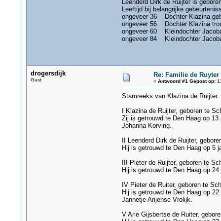
Leenderd Dirk de Ruijter is gebo
Leeftijd bij belangrijke gebeurtenis
ongeveer 36 Dochter Klazina ge
ongeveer 56 Dochter Klazina tro
ongeveer 60 Kleindochter Jacob
ongeveer 84 Kleindochter Jacob
drogersdijk
Re: Familie de Ruyter
Gast
«
Antwoord #1 Gepost op:
13
Stamreeks van Klazina de Ruijter.
I Klazina de Ruijter, geboren te S
Zij is getrouwd te Den Haag op 1
Johanna Korving.
II Leenderd Dirk de Ruijter, gebor
Hij is getrouwd te Den Haag op 5 
III Pieter de Ruijter, geboren te S
Hij is getrouwd te Den Haag op 24
IV Pieter de Ruiter, geboren te Sc
Hij is getrouwd te Den Haag op 22 
Jannetje Arijense Vrolijk.
V Arie Gijsbertse de Ruiter, gebor