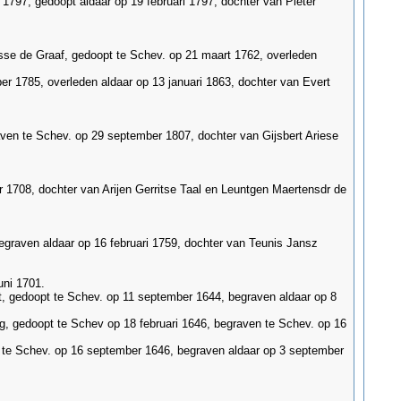
1797, gedoopt aldaar op 19 februari 1797, dochter van Pieter
jsse de Graaf, gedoopt te Schev. op 21 maart 1762, overleden
r 1785, overleden aldaar op 13 januari 1863, dochter van Evert
aven te Schev. op 29 september 1807, dochter van Gijsbert Ariese
r 1708, dochter van Arijen Gerritse Taal en Leuntgen Maertensdr de
egraven aldaar op 16 februari 1759, dochter van Teunis Jansz
uni 1701.
t, gedoopt te Schev. op 11 september 1644, begraven aldaar op 8
g, gedoopt te Schev op 18 februari 1646, begraven te Schev. op 16
t te Schev. op 16 september 1646, begraven aldaar op 3 september