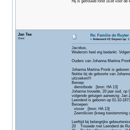
Hij is getrouwd rond 1638 voor de
Jan Tee
Re: Familie de Ruyter
Gast
«
Antwoord #2 Gepost op:
13
Jacobus,
Wederom heel erg bedankt. Volgens 
Ouders van Johanna Martina Pronk 
Johanna Martina Pronk is geboren
Notitie bij de geboorte van Johann
uitzoeken!!!
Beroep:
dienstbode [bron: HA 13]
Johanna trouwde, 20 jaar oud, op 0
volgende getuigen aanwezig: Jan 
Leenderd is geboren op 01-10-1873
Beroepen:
visser [bron: HA 13]
Zeemilicien (kreeg toestemming vo
Leeftijd bij belangrijke gebeurtenis
20 Trouwde met Leenderd de Ruij