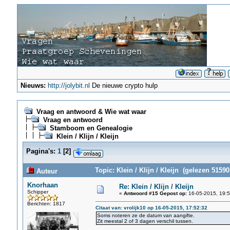
Nieuws:
http://jolybit.nl
De nieuwe crypto hulp
Vraag en antwoord & Wie wat waar
Vraag en antwoord
Stamboom en Genealogie
Klein / Klijn / Kleijn
Pagina's:
1
[
2
]
Topic: Klein / Klijn / Kleijn (gelezen 51590
Auteur
Knorhaan
Re: Klein / Klijn / Kleijn
Schipper
«
Antwoord #15 Gepost op:
16-05-2015, 19:5
Berichten: 1817
Citaat van: vrolijk10 op 16-05-2015, 17:52:32
Soms noteren ze de datum van aangifte.
Zit meestal 2 of 3 dagen verschil tussen.