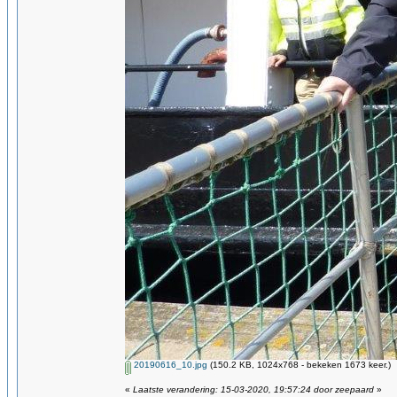
20190616_10.jpg
(150.2 KB, 1024x768 - bekeken 1673 keer.)
«
Laatste verandering: 15-03-2020, 19:57:24 door zeepaard
»