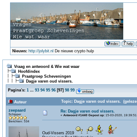
Nieuws:
http://jolybit.nl
De nieuwe crypto hulp
Vraag en antwoord & Wie wat waar
Hoofdindex
Praatgroep Scheveningen
Dagje varen oud vissers.
Pagina's:
1
...
93
94
95
96
[
97
]
98
99
Topic: Dagje varen oud vissers. (geleze
Auteur
zeepaard
Re: Dagje varen oud vissers.
Schipper
«
Antwoord #1440 Gepost op:
15-03-2020, 19:39:51
Berichten: 534
Oud-Vissers 2019