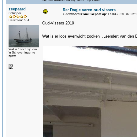
zeepaard
Re: Dagje varen oud vissers.
Schipper
«
Antwoord #1449 Gepost op:
17-03-2020, 02:26:1
Berichten: 534
Oud-Vissers 2019
Wat is er loos evenwicht zooken .Leendert van den B
Wat is 't toch fijn om
'n Scheveninger te
zijn!!!