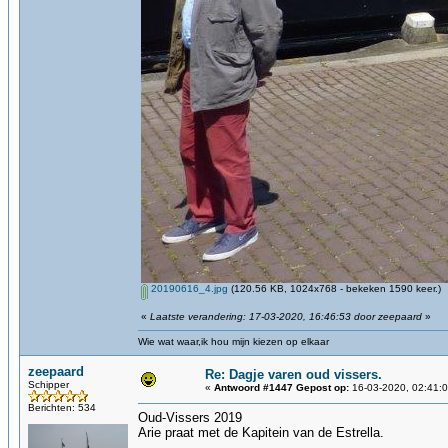
20190616_4.jpg
(120.56 KB, 1024x768 - bekeken 1590 keer.)
«
Laatste verandering: 17-03-2020, 16:46:53 door zeepaard
»
Wie wat waar,ik hou mijn kiezen op elkaar
zeepaard
Re: Dagje varen oud vissers.
Schipper
«
Antwoord #1447 Gepost op:
16-03-2020, 02:41:0
Berichten: 534
Oud-Vissers 2019
Arie praat met de Kapitein van de Estrella.