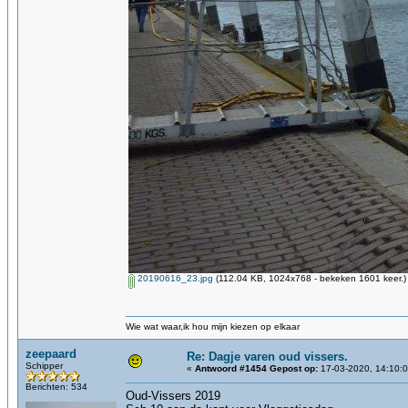
20190616_23.jpg
(112.04 KB, 1024x768 - bekeken 1601 keer.)
Wie wat waar,ik hou mijn kiezen op elkaar
zeepaard
Re: Dagje varen oud vissers.
Schipper
«
Antwoord #1454 Gepost op:
17-03-2020, 14:10:0
Berichten: 534
Oud-Vissers 2019