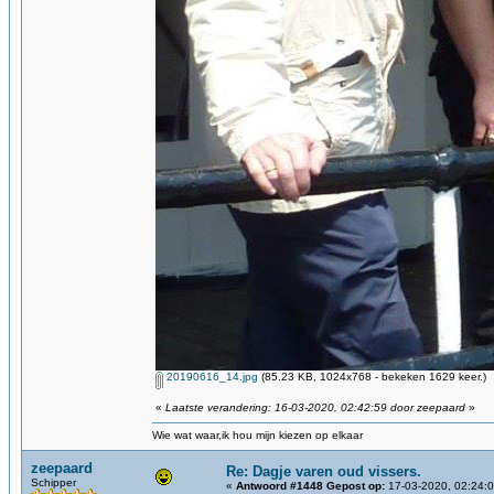
20190616_14.jpg
(85.23 KB, 1024x768 - bekeken 1629 keer.)
«
Laatste verandering: 16-03-2020, 02:42:59 door zeepaard
»
Wie wat waar,ik hou mijn kiezen op elkaar
zeepaard
Re: Dagje varen oud vissers.
Schipper
«
Antwoord #1448 Gepost op:
17-03-2020, 02:24:0