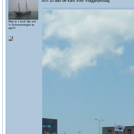
Sch 10 aan de kant voor Vlaggetjesdag
Wat is 't toch fijn om
'n Scheveninger te
zijn!!!