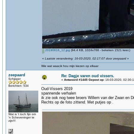
20190616_12.jpg
(94.4 KB, 1024x768 - bekeken 1521 keer.)
«
Laatste verandering: 16-03-2020, 02:17:07 door zeepaard
»
Wie wat waar,ik hou mijn kiezen op elkaar
zeepaard
Re: Dagje varen oud vissers.
Schipper
«
Antwoord #1445 Gepost op:
16-03-2020, 02:30:1
Berichten: 534
Oud-Vissers 2019
spannende verhalen
ik zie ook nog twee broers Willem van der Zwan en D
Rechts op de foto zittend. Met putjes op .
Wat is 't toch fijn om
'n Scheveninger te
zijn!!!