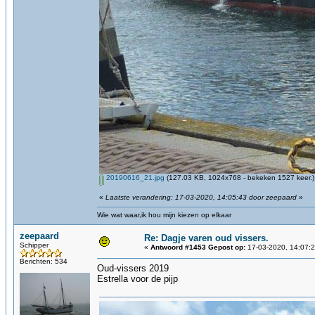
20190616_21.jpg
(127.03 KB, 1024x768 - bekeken 1527 keer.)
«
Laatste verandering: 17-03-2020, 14:05:43 door zeepaard
»
Wie wat waar,ik hou mijn kiezen op elkaar
zeepaard
Re: Dagje varen oud vissers.
Schipper
«
Antwoord #1453 Gepost op:
17-03-2020, 14:07:2
Berichten: 534
Oud-vissers 2019
Estrella voor de pijp