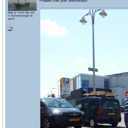
Praaien met Bart Westerduin
Wat is 't toch fijn om
'n Scheveninger te
zijn!!!