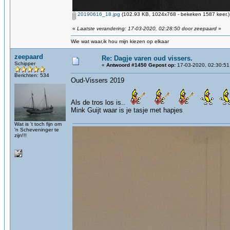
20190616_18.jpg
(102.93 KB, 1024x768 - bekeken 1587 keer.)
«
Laatste verandering: 17-03-2020, 02:28:50 door zeepaard
»
Wie wat waar,ik hou mijn kiezen op elkaar
zeepaard
Re: Dagje varen oud vissers.
Schipper
«
Antwoord #1450 Gepost op:
17-03-2020, 02:30:51
Berichten: 534
Oud-Vissers 2019
Als de tros los is..
Mink Guijt waar is je tasje met hapjes
Wat is 't toch fijn om
'n Scheveninger te
zijn!!!