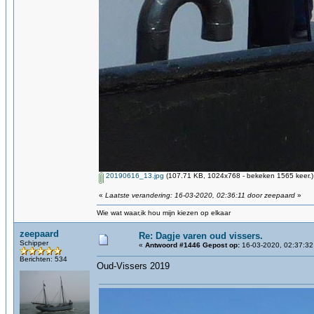
20190616_13.jpg
(107.71 KB, 1024x768 - bekeken 1565 keer.)
«
Laatste verandering: 16-03-2020, 02:36:11 door zeepaard
»
Wie wat waar,ik hou mijn kiezen op elkaar
zeepaard
Re: Dagje varen oud vissers.
Schipper
«
Antwoord #1446 Gepost op:
16-03-2020, 02:37:32
Berichten: 534
Oud-Vissers 2019