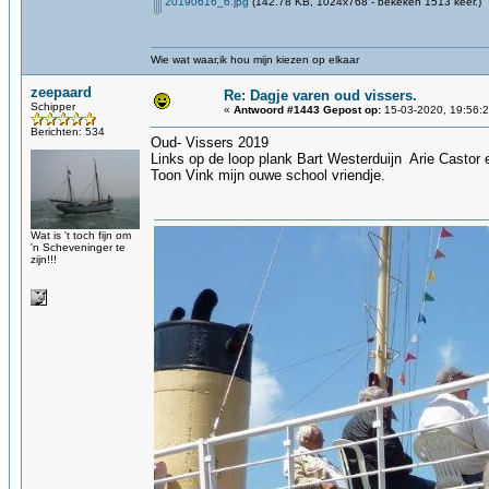
20190616_6.jpg
(142.78 KB, 1024x768 - bekeken 1513 keer.)
Wie wat waar,ik hou mijn kiezen op elkaar
zeepaard
Re: Dagje varen oud vissers.
Schipper
«
Antwoord #1443 Gepost op:
15-03-2020, 19:56:2
Berichten: 534
Oud- Vissers 2019
Links op de loop plank Bart Westerduijn Arie Castor
Toon Vink mijn ouwe school vriendje.
Wat is 't toch fijn om
'n Scheveninger te
zijn!!!