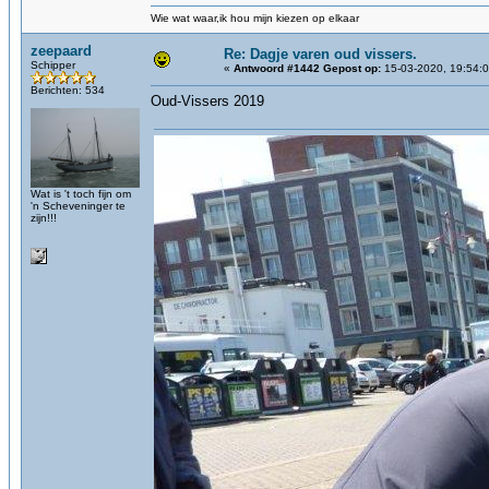
Wie wat waar,ik hou mijn kiezen op elkaar
zeepaard
Re: Dagje varen oud vissers.
Schipper
«
Antwoord #1442 Gepost op:
15-03-2020, 19:54:0
Berichten: 534
Oud-Vissers 2019
Wat is 't toch fijn om
'n Scheveninger te
zijn!!!