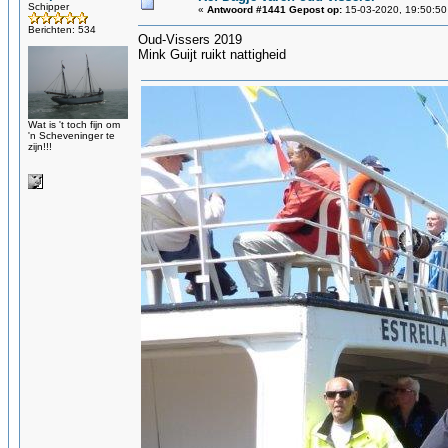
Schipper
«
Antwoord #1441 Gepost op:
15-03-2020, 19:50:50
Berichten: 534
Oud-Vissers 2019
Mink Guijt ruikt nattigheid
Wat is 't toch fijn om
'n Scheveninger te
zijn!!!