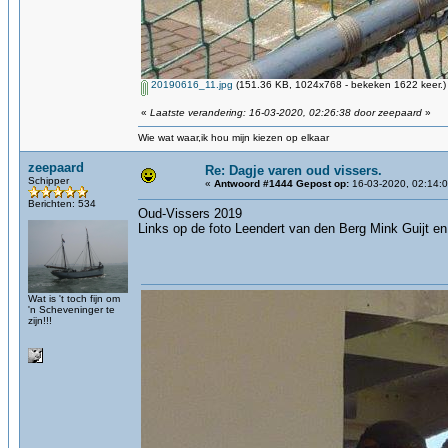
20190616_11.jpg
(151.36 KB, 1024x768 - bekeken 1622 keer.)
«
Laatste verandering: 16-03-2020, 02:26:38 door zeepaard
»
Wie wat waar,ik hou mijn kiezen op elkaar
zeepaard
Re: Dagje varen oud vissers.
Schipper
«
Antwoord #1444 Gepost op:
16-03-2020, 02:14:0
Berichten: 534
Oud-Vissers 2019
Links op de foto Leendert van den Berg Mink Guijt en 
Wat is 't toch fijn om
'n Scheveninger te
zijn!!!