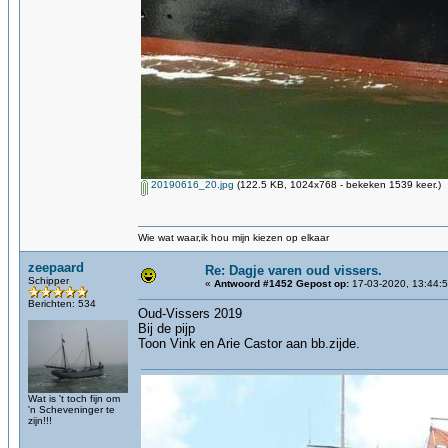
20190616_20.jpg
(122.5 KB, 1024x768 - bekeken 1539 keer.)
Wie wat waar,ik hou mijn kiezen op elkaar
zeepaard
Re: Dagje varen oud vissers.
Schipper
«
Antwoord #1452 Gepost op:
17-03-2020, 13:44:5
Berichten: 534
Oud-Vissers 2019
Bij de pijp
Toon Vink en Arie Castor aan bb.zijde.
Wat is 't toch fijn om
'n Scheveninger te
zijn!!!