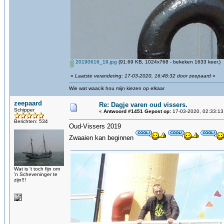
20190616_19.jpg
(91.69 KB, 1024x768 - bekeken 1633 keer.)
«
Laatste verandering: 17-03-2020, 16:48:32 door zeepaard
»
Wie wat waar,ik hou mijn kiezen op elkaar
zeepaard
Re: Dagje varen oud vissers.
Schipper
«
Antwoord #1451 Gepost op:
17-03-2020, 02:33:13
Berichten: 534
Oud-Vissers 2019
Zwaaien kan beginnen
Wat is 't toch fijn om
'n Scheveninger te
zijn!!!