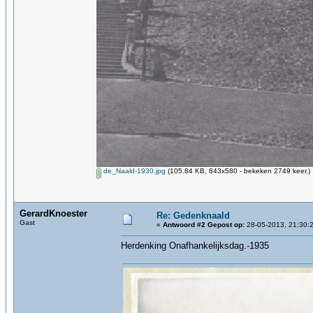
de_Naald-1930.jpg
(105.84 KB, 843x580 - bekeken 2749 keer.)
GerardKnoester
Re: Gedenknaald
Gast
«
Antwoord #2 Gepost op:
28-05-2013, 21:30:
Herdenking Onafhankelijksdag.-1935