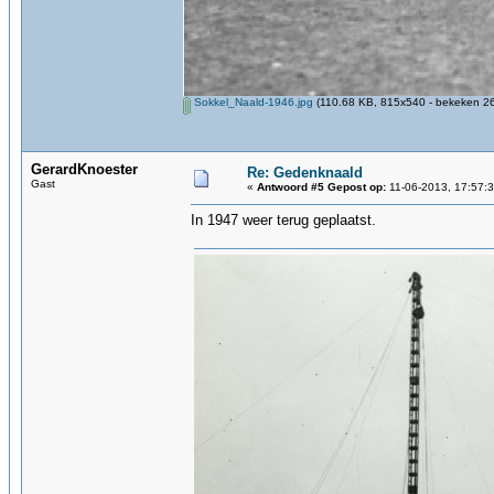
Sokkel_Naald-1946.jpg
(110.68 KB, 815x540 - bekeken 26
GerardKnoester
Re: Gedenknaald
Gast
«
Antwoord #5 Gepost op:
11-06-2013, 17:57:3
In 1947 weer terug geplaatst.