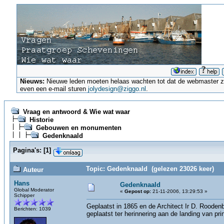
Nieuws:
Nieuwe leden moeten helaas wachten tot dat de webmaster ze a
even een e-mail sturen
jolydesign@ziggo.nl
.
Vraag en antwoord & Wie wat waar
Historie
Gebouwen en monumenten
Gedenknaald
Pagina's:
[
1
]
Topic: Gedenknaald (gelezen 23026 keer)
Auteur
Hans
Gedenknaald
Global Moderator
«
Gepost op:
21-11-2006, 13:29:53 »
Schipper
Geplaatst in 1865 en de Architect Ir D. Roode
Berichten: 1039
geplaatst ter herinnering aan de landing van pr