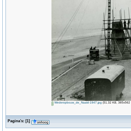
Wederopbouw_de_Naald-1947.jpg
(51.32 KB, 385x562 
Pagina's:
[
1
]