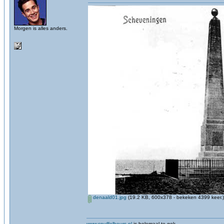
Morgen is alles anders.
denaald01.jpg
(19.2 KB, 600x378 - bekeken 4399 keer.)
www.snuffelbeurs.nl
is helemaal te gek