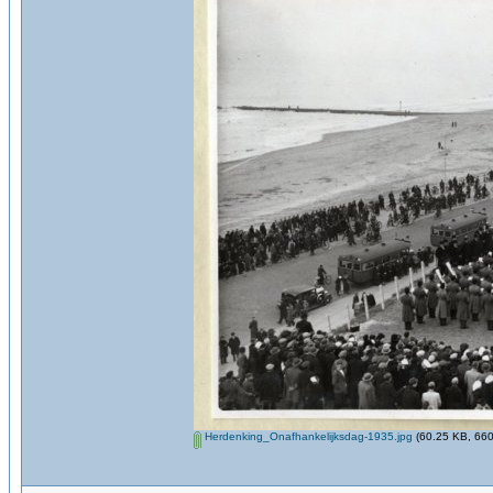
Herdenking_Onafhankelijksdag-1935.jpg
(60.25 KB, 660