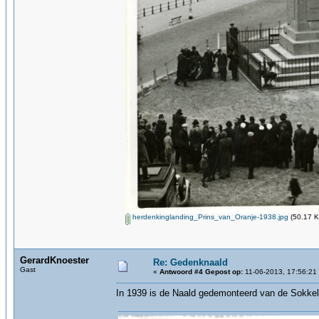
herdenkinglanding_Prins_van_Oranje-1938.jpg
(50.17 K
GerardKnoester
Re: Gedenknaald
Gast
«
Antwoord #4 Gepost op:
11-06-2013, 17:56:21
In 1939 is de Naald gedemonteerd van de Sokkel