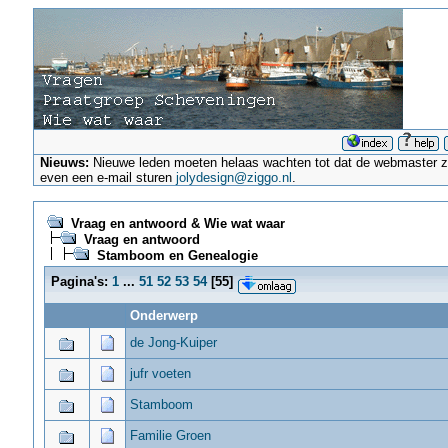
Nieuws:
Nieuwe leden moeten helaas wachten tot dat de webmaster ze a
even een e-mail sturen
jolydesign@ziggo.nl
.
Vraag en antwoord & Wie wat waar
Vraag en antwoord
Stamboom en Genealogie
Pagina's:
1
...
51
52
53
54
[
55
]
Onderwerp
de Jong-Kuiper
jufr voeten
Stamboom
Familie Groen