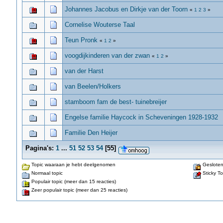
Johannes Jacobus en Dirkje van der Toorn
«
1
2
3
»
Cornelise Wouterse Taal
Teun Pronk
«
1
2
»
voogdijkinderen van der zwan
«
1
2
»
van der Harst
van Beelen/Holkers
stamboom fam de best- tuinebreijer
Engelse familie Haycock in Scheveningen 1928-1932
Familie Den Heijer
Pagina's:
1
...
51
52
53
54
[
55
]
Topic waaraan je hebt deelgenomen
Gesloten
Normaal topic
Sticky To
Populair topic (meer dan 15 reacties)
Zeer populair topic (meer dan 25 reacties)